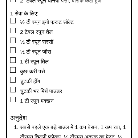
2
टेबल स्पून
धनिया पत्ती
,
बारीक कटा हुआ
1 सेवा के लिए:
▢
½
टी स्पून
इनो फ्रूट सॉल्ट
▢
2
टेबल स्पून
तेल
▢
½
टी स्पून
सरसों
▢
½
टी स्पून
जीरा
▢
1
टी स्पून
तिल
▢
कुछ करी पत्ते
▢
चुटकी हींग
▢
चुटकी भर मिर्च पाउडर
▢
1
टी स्पून
मक्खन
अनुदेश
सबसे पहले एक बड़े बाउल में 1 कप बेसन, 1 कप रवा, 1
टीस्पून चिल्ली फ्लेक्स, ½ टीस्पून अदरक का पेस्ट, ¼