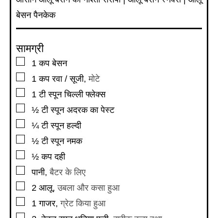
बेसन पैनकेक
सामग्री
▢
1
कप
बेसन
▢
1
कप
रवा / सूजी
,
मोटे
▢
1
टी स्पून
चिल्ली फ्लेक्स
▢
½
टी स्पून
अदरक का पेस्ट
▢
¼
टी स्पून
हल्दी
▢
½
टी स्पून
नमक
▢
½
कप
दही
▢
पानी
,
बैटर के लिए
▢
2
आलू
,
उबला और कसा हुआ
▢
1
गाजर
,
ग्रेट किया हुआ
▢