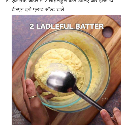
एक छोटे कटोरे में 2 लाड़लफुल बैटर डालिए और इसमें ¼
टीस्पून इनो फ्रूट सॉल्ट डालें।