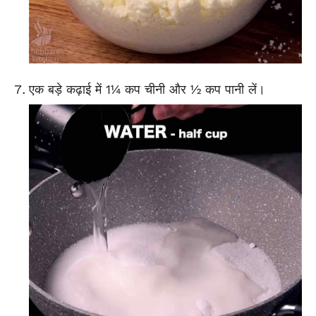
एक बड़े कढ़ाई में 1¼ कप चीनी और ½ कप पानी लें।