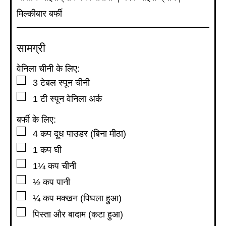
मिल्कीबार बर्फी
सामग्री
वेनिला चीनी के लिए:
▢
3
टेबल स्पून
चीनी
▢
1
टी स्पून
वेनिला अर्क
बर्फी के लिए:
▢
4
कप
दूध पाउडर (बिना मीठा)
▢
1
कप
घी
▢
1¼
कप
चीनी
▢
½
कप
पानी
▢
¼
कप
मक्खन (पिघला हुआ)
▢
पिस्ता और बादाम (कटा हुआ)