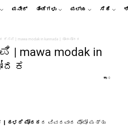
ಪನೀರ್
ತಿಂಡಿಗಳು
ಪಲ್ಯ
ಸಿಹಿ
ಶ
ಕ ರೆಸಿಪಿ | mawa modak in kannada | ಖೋಯಾ ಮೋದಕ
ಪಿ | mawa modak in
 ಮೋದಕ
0
ದಕ | ಹಳದಿ ಮೋದಕ
ದ ವಿವರವಾದ ಫೋಟೋ ಮತ್ತು