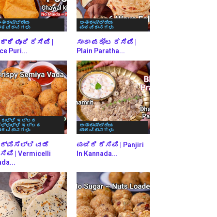
ಂತಾರಾಷ್ಟ್ರೀಯ
ಅಂತಾರಾಷ್ಟ್ರೀಯ
ಾಕವಿಧಾನಗಳು
ಪಾಕವಿಧಾನಗಳು
್ಕಿ ಪೂರಿ ರೆಸಿಪಿ |
ಸಾದಾ ಪರೋಟ ರೆಸಿಪಿ |
ce Puri...
Plain Paratha...
ರುಳ್ಳಿ ಇಲ್ಲದ
ೆಳ್ಳುಳ್ಳಿ ಇಲ್ಲದ
ಅಂತಾರಾಷ್ಟ್ರೀಯ
ಾಕವಿಧಾನಗಳು
ಪಾಕವಿಧಾನಗಳು
ರ್ಮಿಸೆಲ್ಲಿ ವಡೆ
ಪಂಜಿರಿ ರೆಸಿಪಿ | Panjiri
ಸಿಪಿ | Vermicelli
In Kannada...
da...