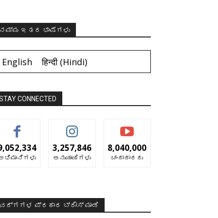
ನಮ್ಮ ಇತರ ಭಾಷೆಗಳು
English
हिन्दी
(
Hindi
)
STAY CONNECTED
9,052,334
3,257,846
8,040,000
ಅಭಿಮಾನಿಗಳು
ಅನುಯಾಯಿಗಳು
ಚಂದಾದಾರರು
ವರ್ಗಗಳ ಪ್ರಕಾರ ಬ್ರೌಸ್ ಮಾಡಿ