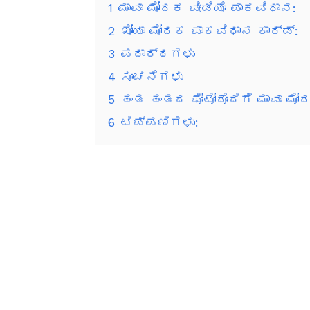
1
ಮಾವಾ ಮೋದಕ ವೀಡಿಯೊ ಪಾಕವಿಧಾನ:
2
ಖೋಯಾ ಮೋದಕ ಪಾಕವಿಧಾನ ಕಾರ್ಡ್:
3
ಪದಾರ್ಥಗಳು
4
ಸೂಚನೆಗಳು
5
ಹಂತ ಹಂತದ ಫೋಟೋದೊಂದಿಗೆ ಮಾವಾ ಮೋದ
6
ಟಿಪ್ಪಣಿಗಳು: