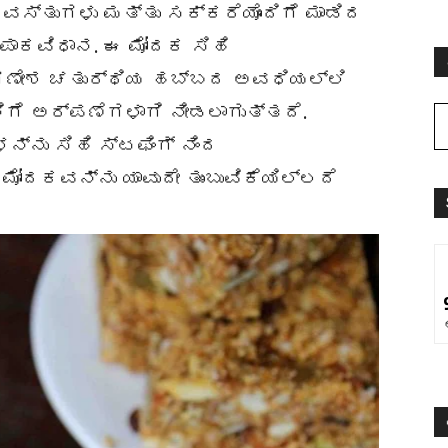
ವಸ್ತುಗಳು ಮತ್ತು ಸಕ್ಕರೆಯೊಂದಿಗೆ ಮಾಡಿದ
 ಪಾಕವಿಧಾನ. ಈ ಮೋದಕ ಸಿಹಿ
 ಗಣೇಶ ಚತುರ್ಥಿಯ ಹಬ್ಬದ ಅವಧಿಯಲ್ಲಿ
ಗೆ ಅರ್ಪಣೆಗಳಾಗಿ ನೀಡಲಾಗುತ್ತದೆ.
್ನು ಸಿಹಿ ಸ್ಟಫಿಂಗ್ ನಿಂದ
ಮೋದಕವನ್ನು ಯಾವುದೇ ತುಂಬುವಿಕೆಯಿಲ್ಲದೆ