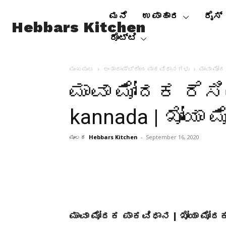
ಮನೆ
ಉಪಾಹಾರ
ರೈಸ್
Hebbars Kitchen
ರೊಟ್ಟಿ
ಮುಖಪುಟ
ಅಂತಾರಾಷ್ಟ್ರೀಯ ಪಾಕವಿಧಾನಗಳು
ಮಾವಾ ಮೋದ
ಮಾವಾ ಮೋದಕ ರೆಸಿ
kannada | ಖೋಯಾ
ಮೂಲಕ
Hebbars Kitchen
-
September 16, 2020
ಮಾವಾ ಮೋದಕ ಪಾಕವಿಧಾನ | ಖೋಯಾ ಮೋ