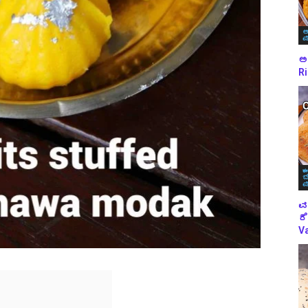
ಅ
ಪ
ಅಕ
Ri
ಈ
ಬ
ಪ
ವ
ರೆ
Va