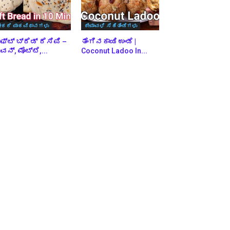
ೇಕರಿ ಪಾಕವಿಧಾನಗಳು
ದೀಪಾವಳಿ ಸಿಹಿತಿಂಡಿಗಳು
ಫ್ಟ್ ಬ್ರೆಡ್ ರೆಸಿಪಿ –
ತೆಂಗಿನಕಾಯಿ ಉಂಡೆ |
ನ್, ಮೊಟ್ಟೆ,...
Coconut Ladoo In...