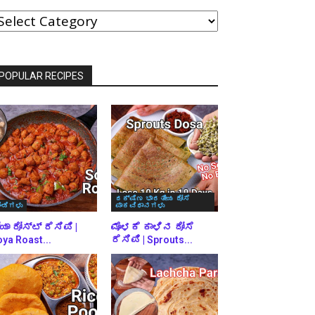
ವರ್ಗಗಳ
್ರಕಾರ
್ರೌಸ್
ಾಡಿ
POPULAR RECIPES
ದಕ್ಷಿಣ ಭಾರತೀಯ ದೋಸೆ
ಿಂಡಿಗಳು
ಪಾಕವಿಧಾನಗಳು
ಯಾ ರೋಸ್ಟ್ ರೆಸಿಪಿ |
ಮೊಳಕೆ ಕಾಳಿನ ದೋಸೆ
ya Roast...
ರೆಸಿಪಿ | Sprouts...