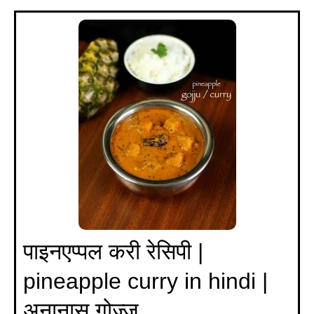
पाइनएप्पल करी रेसिपी |
pineapple curry in hindi |
अनानास गोज्जु