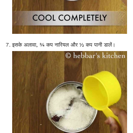
इसके अलावा, ¾ कप नारियल और ½ कप पानी डालें।