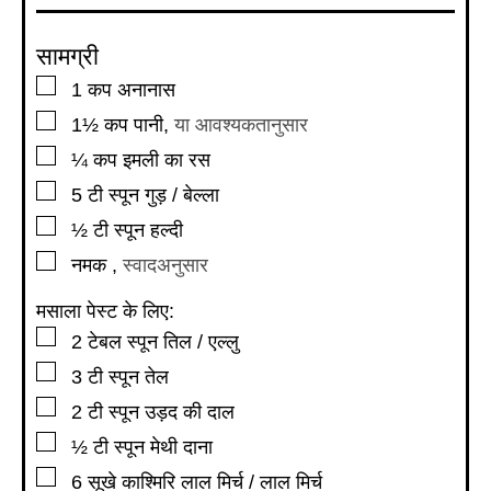
सामग्री
▢
1
कप
अनानास
▢
1½
कप
पानी
,
या आवश्यकतानुसार
▢
¼
कप
इमली का रस
▢
5
टी स्पून
गुड़ / बेल्ला
▢
½
टी स्पून
हल्दी
▢
नमक
,
स्वादअनुसार
मसाला पेस्ट के लिए:
▢
2
टेबल स्पून
तिल / एल्लु
▢
3
टी स्पून
तेल
▢
2
टी स्पून
उड़द की दाल
▢
½
टी स्पून
मेथी दाना
▢
6
सूखे काश्मिरि लाल मिर्च / लाल मिर्च