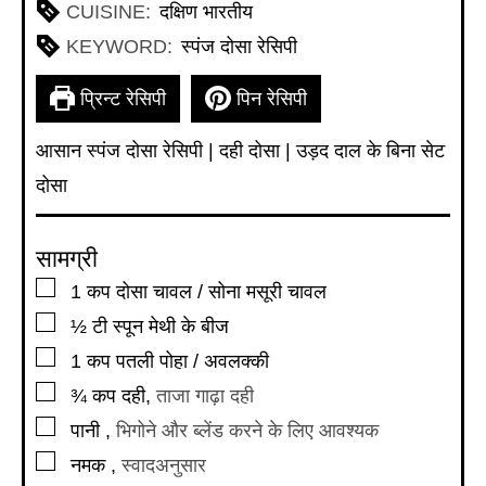
CUISINE:
दक्षिण भारतीय
KEYWORD:
स्पंज दोसा रेसिपी
प्रिन्ट रेसिपी
पिन रेसिपी
आसान स्पंज दोसा रेसिपी | दही दोसा | उड़द दाल के बिना सेट
दोसा
सामग्री
▢
1
कप
दोसा चावल / सोना मसूरी चावल
▢
½
टी स्पून
मेथी के बीज
▢
1
कप
पतली पोहा / अवलक्की
▢
¾
कप
दही
,
ताजा गाढ़ा दही
▢
पानी
,
भिगोने और ब्लेंड करने के लिए आवश्यक
▢
नमक
,
स्वादअनुसार