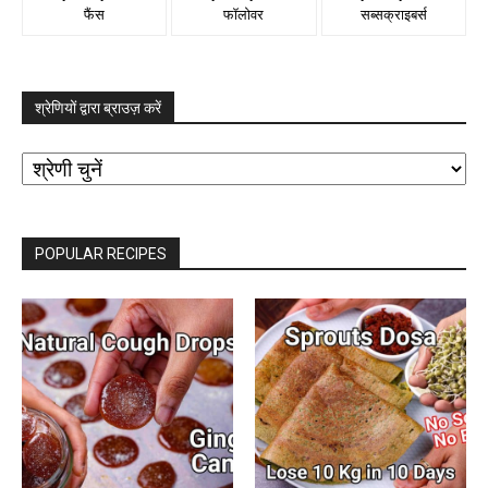
फैंस
फॉलोवर
सब्सक्राइबर्स
श्रेणियों द्वारा ब्राउज़ करें
श्रेणियों
द्वारा
ब्राउज़
करें
POPULAR RECIPES