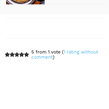
[/vc_column]
Facebook
X
WhatsApp
Pinte
5 from 1 vote (
1 rating without
comment
)