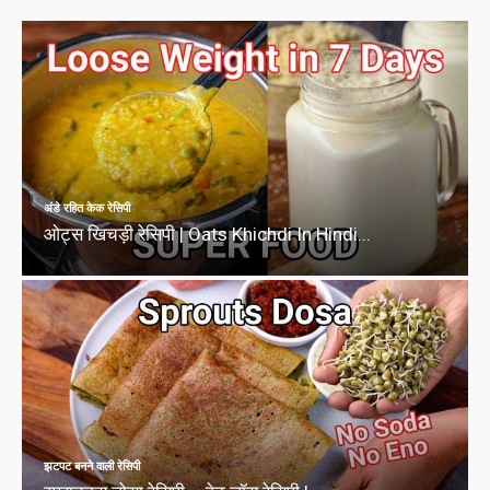
अंडे रहित केक रेसिपी
ओट्स खिचड़ी रेसिपी | Oats Khichdi In Hindi...
झटपट बनने वाली रेसिपी