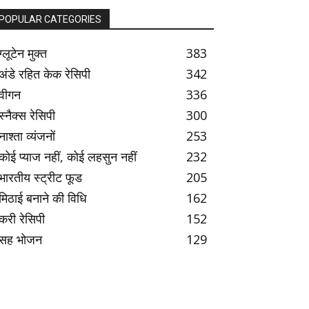
POPULAR CATEGORIES
ग्लूटेन मुक्त
383
अंडे रहित केक रेसिपी
342
वीगन
336
स्नैक्स रेसिपी
300
नाश्ता व्यंजनों
253
कोई प्याज नहीं, कोई लहसुन नहीं
232
भारतीय स्ट्रीट फूड
205
मिठाई बनाने की विधि
162
करी रेसिपी
152
सह भोजन
129