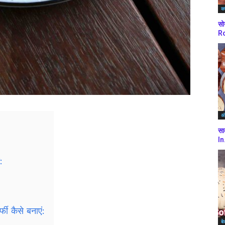
कर
सो
Ro
अं
सा
In
:
फी कैसे बनाएं:
बे