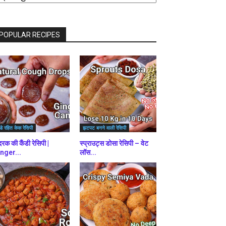
राउज़
ें
POPULAR RECIPES
डे रहित केक रेसिपी
झटपट बनने वाली रेसिपी
रक की कैंडी रेसिपी |
स्प्राउट्स डोसा रेसिपी – वेट
nger...
लॉस...