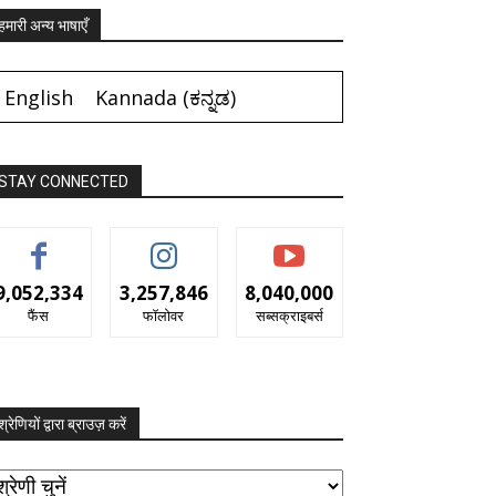
हमारी अन्य भाषाएँ
English
Kannada
(
ಕನ್ನಡ
)
STAY CONNECTED
9,052,334
3,257,846
8,040,000
फैंस
फॉलोवर
सब्सक्राइबर्स
श्रेणियों द्वारा ब्राउज़ करें
रेणियों
ारा