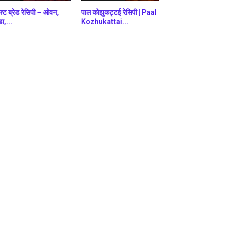
फ्ट ब्रेड रेसिपी – ओवन,
पाल कोझुकट्टई रेसिपी | Paal
डा,...
Kozhukattai...