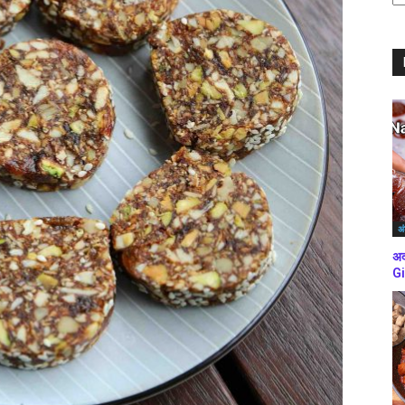
ब्
कर
अं
अद
Gi