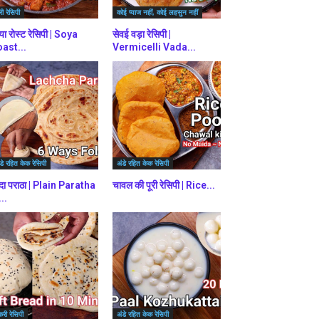
ी रेसिपी
कोई प्याज नहीं, कोई लहसुन नहीं
या रोस्ट रेसिपी | Soya
सेवई वड़ा रेसिपी |
ast...
Vermicelli Vada...
डे रहित केक रेसिपी
अंडे रहित केक रेसिपी
दा पराठा | Plain Paratha
चावल की पूरी रेसिपी | Rice...
...
करी रेसिपी
अंडे रहित केक रेसिपी