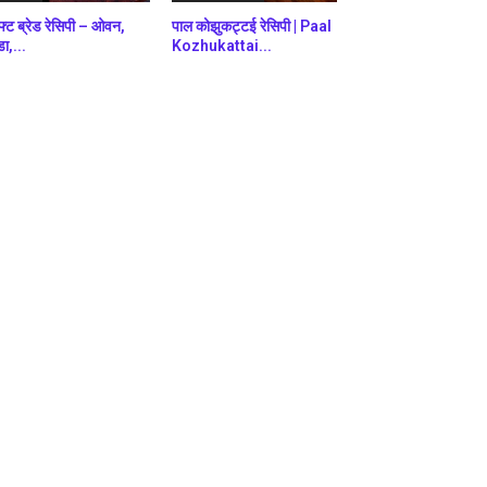
फ्ट ब्रेड रेसिपी – ओवन,
पाल कोझुकट्टई रेसिपी | Paal
डा,...
Kozhukattai...