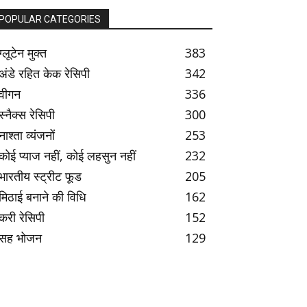
POPULAR CATEGORIES
ग्लूटेन मुक्त
383
अंडे रहित केक रेसिपी
342
वीगन
336
स्नैक्स रेसिपी
300
नाश्ता व्यंजनों
253
कोई प्याज नहीं, कोई लहसुन नहीं
232
भारतीय स्ट्रीट फूड
205
मिठाई बनाने की विधि
162
करी रेसिपी
152
सह भोजन
129