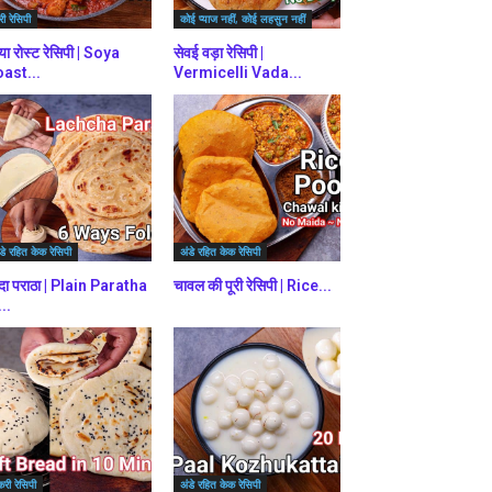
ी रेसिपी
कोई प्याज नहीं, कोई लहसुन नहीं
या रोस्ट रेसिपी | Soya
सेवई वड़ा रेसिपी |
ast...
Vermicelli Vada...
डे रहित केक रेसिपी
अंडे रहित केक रेसिपी
दा पराठा | Plain Paratha
चावल की पूरी रेसिपी | Rice...
...
करी रेसिपी
अंडे रहित केक रेसिपी