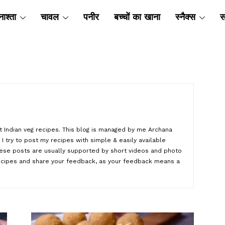
ाश्ता
चावल
पनीर
बच्चों का खाना
स्नैक्स
स
ut Indian veg recipes. This blog is managed by me Archana
I try to post my recipes with simple & easily available
hese posts are usually supported by short videos and photo
recipes and share your feedback, as your feedback means a