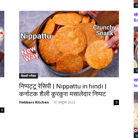
कर
सो
Ro
अं
दिवाली स्नैक्स
सा
निप्पट्टू रेसिपी | Nippattu in hindi |
In
कर्नाटक शैली कुरकुरा मसालेदार निप्पट
Hebbars Kitchen
-
10 अक्टूबर 2022
0
0
बे