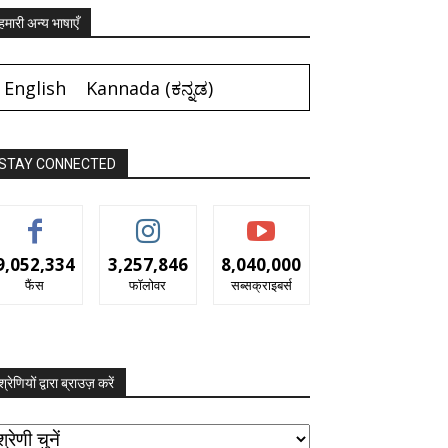
हमारी अन्य भाषाएँ
English
Kannada
(
ಕನ್ನಡ
)
STAY CONNECTED
9,052,334
3,257,846
8,040,000
फैंस
फॉलोवर
सब्सक्राइबर्स
श्रेणियों द्वारा ब्राउज़ करें
रेणियों
ारा