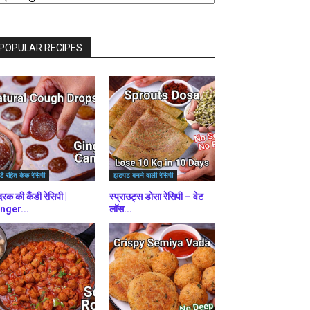
राउज़
ें
POPULAR RECIPES
डे रहित केक रेसिपी
झटपट बनने वाली रेसिपी
रक की कैंडी रेसिपी |
स्प्राउट्स डोसा रेसिपी – वेट
nger...
लॉस...