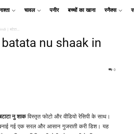
ाश्ता
चावल
पनीर
बच्चों का खाना
स्नैक्स
स
ndi | बटेटा...
 | batata nu shaak in
0
 बटाटा नु शाक
विस्तृत फोटो और वीडियो रेसिपी के साथ।
साथ बनाई गई एक सरल और आसान गुजराती करी डिश। यह