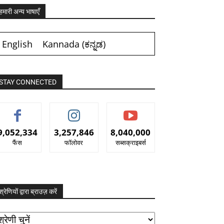
हमारी अन्य भाषाएँ
English
Kannada
(
ಕನ್ನಡ
)
STAY CONNECTED
9,052,334
3,257,846
8,040,000
फैंस
फॉलोवर
सब्सक्राइबर्स
श्रेणियों द्वारा ब्राउज़ करें
रेणियों
ारा