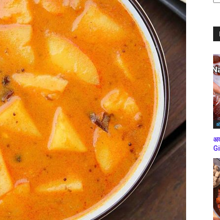
ब्
कर
अं
अद
Gi