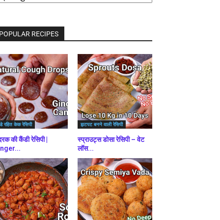
राउज़
ें
POPULAR RECIPES
डे रहित केक रेसिपी
झटपट बनने वाली रेसिपी
रक की कैंडी रेसिपी |
स्प्राउट्स डोसा रेसिपी – वेट
nger...
लॉस...