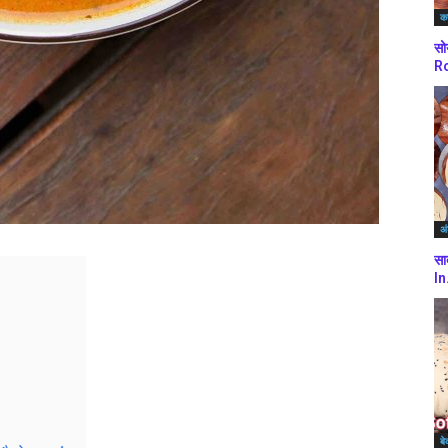
कर
सो
Ro
अं
सा
In
बे