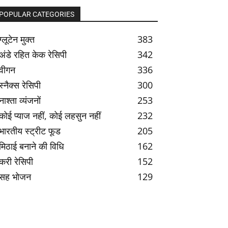
POPULAR CATEGORIES
ग्लूटेन मुक्त
383
अंडे रहित केक रेसिपी
342
वीगन
336
स्नैक्स रेसिपी
300
नाश्ता व्यंजनों
253
कोई प्याज नहीं, कोई लहसुन नहीं
232
भारतीय स्ट्रीट फूड
205
मिठाई बनाने की विधि
162
करी रेसिपी
152
सह भोजन
129