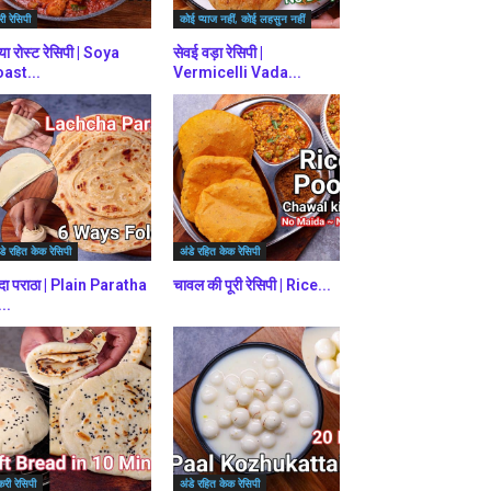
ी रेसिपी
कोई प्याज नहीं, कोई लहसुन नहीं
या रोस्ट रेसिपी | Soya
सेवई वड़ा रेसिपी |
ast...
Vermicelli Vada...
डे रहित केक रेसिपी
अंडे रहित केक रेसिपी
दा पराठा | Plain Paratha
चावल की पूरी रेसिपी | Rice...
...
करी रेसिपी
अंडे रहित केक रेसिपी