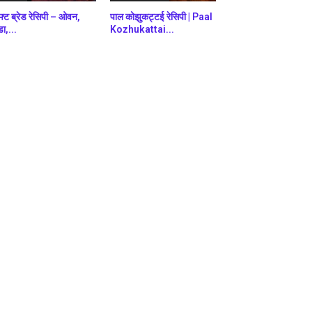
फ्ट ब्रेड रेसिपी – ओवन,
पाल कोझुकट्टई रेसिपी | Paal
डा,...
Kozhukattai...