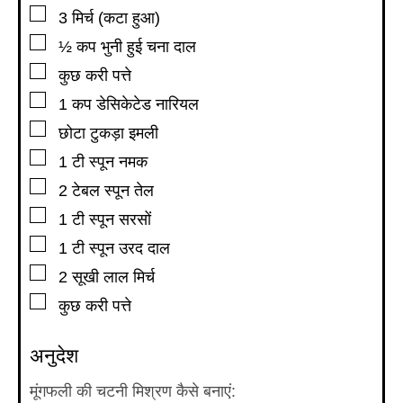
▢
3
मिर्च (कटा हुआ)
▢
½
कप
भुनी हुई चना दाल
▢
कुछ करी पत्ते
▢
1
कप
डेसिकेटेड नारियल
▢
छोटा टुकड़ा इमली
▢
1
टी स्पून
नमक
▢
2
टेबल स्पून
तेल
▢
1
टी स्पून
सरसों
▢
1
टी स्पून
उरद दाल
▢
2
सूखी लाल मिर्च
▢
कुछ करी पत्ते
अनुदेश
मूंगफली की चटनी मिश्रण कैसे बनाएं: