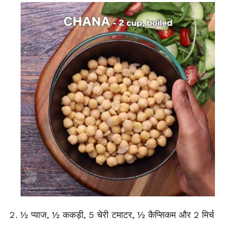
½ प्याज, ½ ककड़ी, 5 चेरी टमाटर, ½ कैप्सिकम और 2 मिर्च