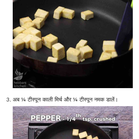
अब ¼ टीस्पून काली मिर्च और ¼ टीस्पून नमक डालें।