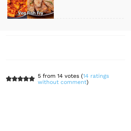
[/vc_column]
Facebook
X
WhatsApp
Pinter
5 from 14 votes (
14 ratings
without comment
)