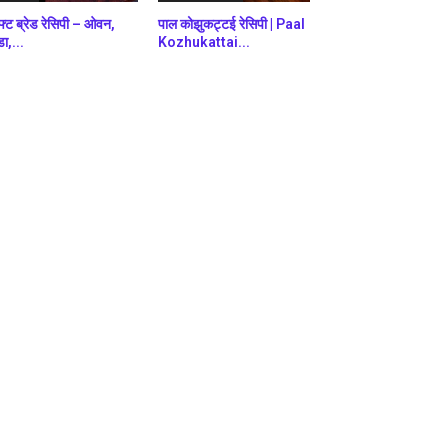
फ्ट ब्रेड रेसिपी – ओवन,
पाल कोझुकट्टई रेसिपी | Paal
डा,...
Kozhukattai...