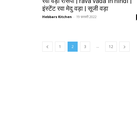
रवा वड़ा रेसिपी | rava vada in hindi |
इंस्टेंट रवा मेदु वड़ा | सूजी वड़ा
Hebbars Kitchen
-
19 फ़रवरी 2022
...
1
2
3
12