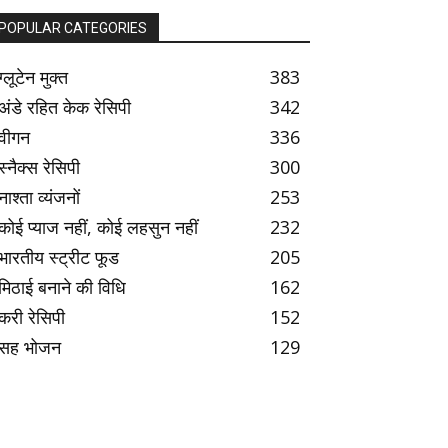
POPULAR CATEGORIES
ग्लूटेन मुक्त
383
अंडे रहित केक रेसिपी
342
वीगन
336
स्नैक्स रेसिपी
300
नाश्ता व्यंजनों
253
कोई प्याज नहीं, कोई लहसुन नहीं
232
भारतीय स्ट्रीट फूड
205
मिठाई बनाने की विधि
162
करी रेसिपी
152
सह भोजन
129