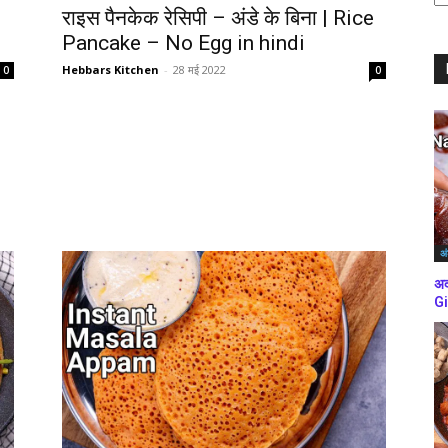
ब्
राइस पैनकेक रेसिपी – अंडे के बिना | Rice
कर
Pancake – No Egg in hindi
Hebbars Kitchen
-
28 मई 2022
0
0
अं
अद
Gi