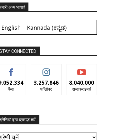
हमारी अन्य भाषाएँ
English
Kannada
(
ಕನ್ನಡ
)
STAY CONNECTED
9,052,334
3,257,846
8,040,000
फैंस
फॉलोवर
सब्सक्राइबर्स
श्रेणियों द्वारा ब्राउज़ करें
रेणियों
ारा