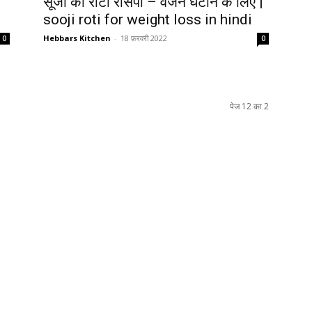
सूजी की रोटी रेसिपी – वजन घटाने के लिए |
sooji roti for weight loss in hindi
Hebbars Kitchen
-
18 फ़रवरी 2022
0
0
पेज 12 का 2