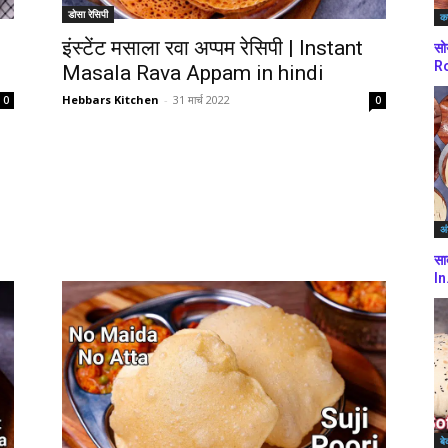
डोसा रेसिपी
कर
इंस्टेंट मसाला रवा अप्पम रेसिपी | Instant
सो
Ro
Masala Rava Appam in hindi
Hebbars Kitchen
-
31 मार्च 2022
0
0
अं
सा
In
बे