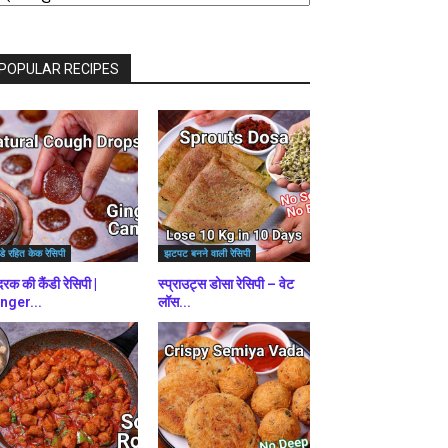
राउज़
ें
POPULAR RECIPES
डे रहित केक रेसिपी
झटपट बनने वाली रेसिपी
रक की कैंडी रेसिपी |
स्प्राउट्स डोसा रेसिपी – वेट
nger...
लॉस...