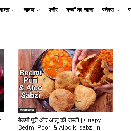
ाश्ता
चावल
पनीर
बच्चों का खाना
स्नैक्स
स
दिवाली स्नैक्स
n
बेड़मी पूरी और आलू की सब्जी | Crispy
ा
Bedmi Poori & Aloo ki sabzi in