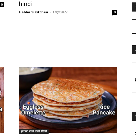
hindi
0
Hebbars Kitchen
-
1 जून 2022
0
श्
झटपट बनने वाली रेसिपी
द्व