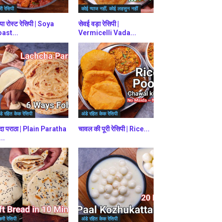
ी रेसिपी
कोई प्याज नहीं, कोई लहसुन नहीं
या रोस्ट रेसिपी | Soya
सेवई वड़ा रेसिपी |
ast...
Vermicelli Vada...
डे रहित केक रेसिपी
अंडे रहित केक रेसिपी
दा पराठा | Plain Paratha
चावल की पूरी रेसिपी | Rice...
...
करी रेसिपी
अंडे रहित केक रेसिपी