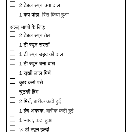
▢
2
टेबल स्पून
चना दाल
▢
1
कप
पोहा
,
रिंस किया हुआ
अल्लू भाजी के लिए:
▢
2
टेबल स्पून
तेल
▢
1
टी स्पून
सरसों
▢
1
टी स्पून
उड़द की दाल
▢
1
टी स्पून
चना दाल
▢
1
सूखी लाल मिर्च
▢
कुछ करी पत्ते
▢
चुटकी हिंग
▢
2
मिर्च
,
बारीक कटी हुई
▢
1
इंच
अदरक
,
बारीक कटी हुई
▢
1
प्याज
,
कटा हुआ
▢
¼
टी स्पून
हल्दी