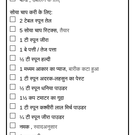
सोया चाप करी के लिए:
▢
2
टेबल स्पून
तेल
▢
5
सोया चाप स्टिक्स
,
तैयार
▢
1
टी स्पून
जीरा
▢
1
बे पत्ती / तेज पत्ता
▢
½
टी स्पून
हल्दी
▢
1
मध्यम आकार का प्याज
,
बारीक कटा हुआ
▢
1
टी स्पून
अदरक-लहसुन का पेस्ट
▢
½
टी स्पून
धनिया पाउडर
▢
1½
कप
टमाटर का गूदा
▢
1
टी स्पून
कश्मीरी लाल मिर्च पाउडर
▢
¼
टी स्पून
जीरा पाउडर
▢
नमक
,
स्वादअनुसार