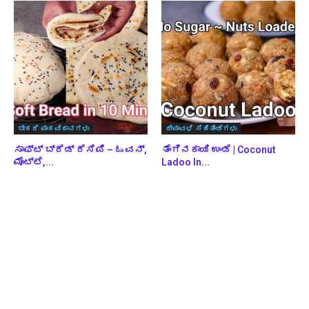
ಬೇಕರಿ ಪಾಕವಿಧಾನಗಳು
ದೀಪಾವಳಿ ಸಿಹಿತಿಂಡಿಗಳು
ಸಾಫ್ಟ್ ಬ್ರೆಡ್ ರೆಸಿಪಿ – ಓವನ್,
ತೆಂಗಿನಕಾಯಿ ಉಂಡೆ | Coconut
ಮೊಟ್ಟೆ,...
Ladoo In...