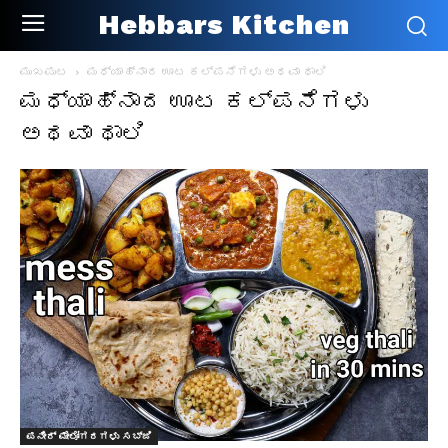
Hebbars Kitchen
ಮುಖಪುಟ
ಮಧ್ಯಾಹ್ನಾದ ಊಟ ಕಲ್ಪನೆಗಳು ಅಥವಾ ಥಾಲಿ
ಮಧ್ಯಾಹ್ನಾದ ಊಟ ಕಲ್ಪನೆಗಳು
ಅಥವಾ ಥಾಲಿ
ಪನೀರ್ ಮೇಲೋಗರಗಳು ಸಬ್ಜಿ