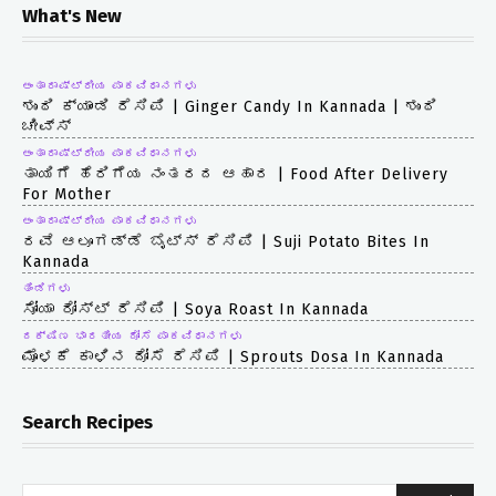
What's New
ಅಂತಾರಾಷ್ಟ್ರೀಯ ಪಾಕವಿಧಾನಗಳು
ಶುಂಠಿ ಕ್ಯಾಂಡಿ ರೆಸಿಪಿ | Ginger Candy In Kannada | ಶುಂಠಿ
ಚೀವ್ಸ್
ಅಂತಾರಾಷ್ಟ್ರೀಯ ಪಾಕವಿಧಾನಗಳು
ತಾಯಿಗೆ ಹೆರಿಗೆಯ ನಂತರದ ಆಹಾರ | Food After Delivery
For Mother
ಅಂತಾರಾಷ್ಟ್ರೀಯ ಪಾಕವಿಧಾನಗಳು
ರವೆ ಆಲೂಗಡ್ಡೆ ಬೈಟ್ಸ್ ರೆಸಿಪಿ | Suji Potato Bites In
Kannada
ತಿಂಡಿಗಳು
ಸೋಯಾ ರೋಸ್ಟ್ ರೆಸಿಪಿ | Soya Roast In Kannada
ದಕ್ಷಿಣ ಭಾರತೀಯ ದೋಸೆ ಪಾಕವಿಧಾನಗಳು
ಮೊಳಕೆ ಕಾಳಿನ ದೋಸೆ ರೆಸಿಪಿ | Sprouts Dosa In Kannada
Search Recipes