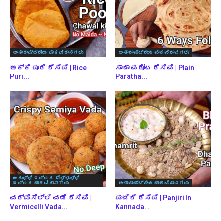
ಅಂತಾರಾಷ್ಟ್ರೀಯ ಪಾಕವಿಧಾನಗಳು
ಅಂತಾರಾಷ್ಟ್ರೀಯ ಪಾಕವಿಧಾನಗಳು
ಅಕ್ಕಿ ಪೂರಿ ರೆಸಿಪಿ | Rice
ಸಾದಾ ಪರೋಟ ರೆಸಿಪಿ | Plain
Puri...
Paratha...
ಈರುಳ್ಳಿ ಇಲ್ಲದ ಬೆಳ್ಳುಳ್ಳಿ
ಇಲ್ಲದ ಪಾಕವಿಧಾನಗಳು
ಅಂತಾರಾಷ್ಟ್ರೀಯ ಪಾಕವಿಧಾನಗಳು
ವರ್ಮಿಸೆಲ್ಲಿ ವಡೆ ರೆಸಿಪಿ |
ಪಂಜಿರಿ ರೆಸಿಪಿ | Panjiri In
Vermicelli Vada...
Kannada...