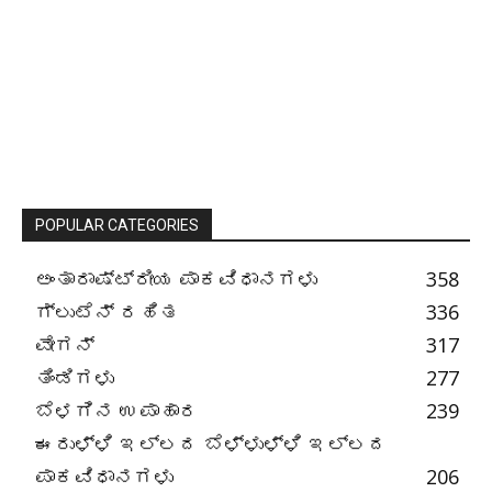
POPULAR CATEGORIES
ಅಂತಾರಾಷ್ಟ್ರೀಯ ಪಾಕವಿಧಾನಗಳು
358
ಗ್ಲುಟೆನ್ ರಹಿತ
336
ವೇಗನ್
317
ತಿಂಡಿಗಳು
277
ಬೆಳಗಿನ ಉಪಾಹಾರ
239
ಈರುಳ್ಳಿ ಇಲ್ಲದ ಬೆಳ್ಳುಳ್ಳಿ ಇಲ್ಲದ
ಪಾಕವಿಧಾನಗಳು
206