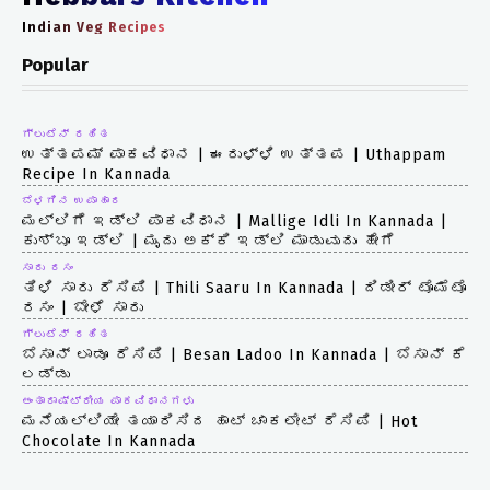
Indian Veg Recipes
Popular
ಗ್ಲುಟೆನ್ ರಹಿತ
ಉತ್ತಪಮ್ ಪಾಕವಿಧಾನ | ಈರುಳ್ಳಿ ಉತ್ತಪ | Uthappam
Recipe In Kannada
ಬೆಳಗಿನ ಉಪಾಹಾರ
ಮಲ್ಲಿಗೆ ಇಡ್ಲಿ ಪಾಕವಿಧಾನ | Mallige Idli In Kannada |
ಕುಶ್ಬೂ ಇಡ್ಲಿ | ಮೃದು ಅಕ್ಕಿ ಇಡ್ಲಿ ಮಾಡುವುದು ಹೇಗೆ
ಸಾರು ರಸಂ
ತಿಳಿ ಸಾರು ರೆಸಿಪಿ | Thili Saaru In Kannada | ದಿಡೀರ್ ಟೊಮೆಟೊ
ರಸಂ | ಬೇಳೆ ಸಾರು
ಗ್ಲುಟೆನ್ ರಹಿತ
ಬೆಸಾನ್ ಲಾಡೂ ರೆಸಿಪಿ | Besan Ladoo In Kannada | ಬೆಸಾನ್ ಕೆ
ಲಡ್ಡು
ಅಂತಾರಾಷ್ಟ್ರೀಯ ಪಾಕವಿಧಾನಗಳು
ಮನೆಯಲ್ಲಿಯೇ ತಯಾರಿಸಿದ ಹಾಟ್ ಚಾಕಲೇಟ್ ರೆಸಿಪಿ | Hot
Chocolate In Kannada