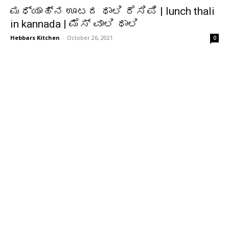
ಮಧ್ಯಾಹ್ನ ಊಟದ ಥಾಲಿ ರೆಸಿಪಿ | lunch thali
in kannada | ಮೆಸ್ ವಾಲಿ ಥಾಲಿ
Hebbars Kitchen
-
October 26, 2021
0