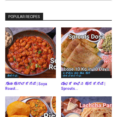
ಬ್ರೌಸ್
ಮಾಡಿ
POPULAR RECIPES
ದಕ್ಷಿಣ ಭಾರತೀಯ ದೋಸೆ
ತಿಂಡಿಗಳು
ಪಾಕವಿಧಾನಗಳು
ಸೋಯಾ ರೋಸ್ಟ್ ರೆಸಿಪಿ | Soya
ಮೊಳಕೆ ಕಾಳಿನ ದೋಸೆ ರೆಸಿಪಿ |
Roast...
Sprouts...