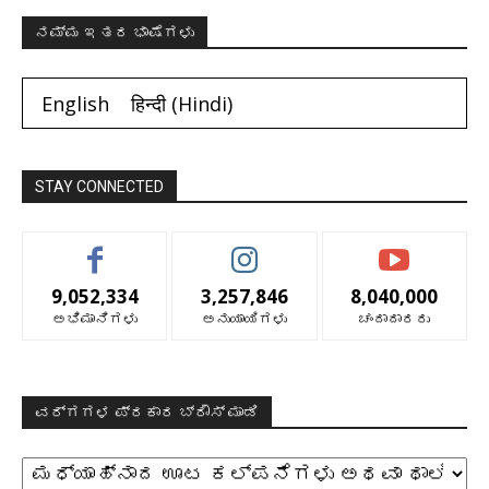
ನಮ್ಮ ಇತರ ಭಾಷೆಗಳು
English
हिन्दी
(
Hindi
)
STAY CONNECTED
9,052,334
3,257,846
8,040,000
ಅಭಿಮಾನಿಗಳು
ಅನುಯಾಯಿಗಳು
ಚಂದಾದಾರರು
ವರ್ಗಗಳ ಪ್ರಕಾರ ಬ್ರೌಸ್ ಮಾಡಿ
ವರ್ಗಗಳ
ಪ್ರಕಾರ