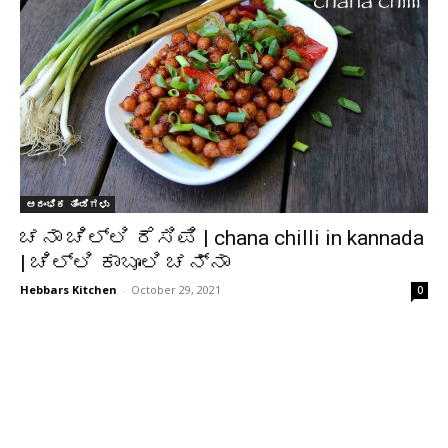
ಆರಂಭಿಕ ತಿಂಡಿಗಳು
ಚನಾ ಚಿಲ್ಲಿ ರೆಸಿಪಿ | chana chilli in kannada
| ಚಿಲ್ಲಿ ಕಾಬೂಲಿ ಚನ್ನಾ
Hebbars Kitchen
-
October 29, 2021
0