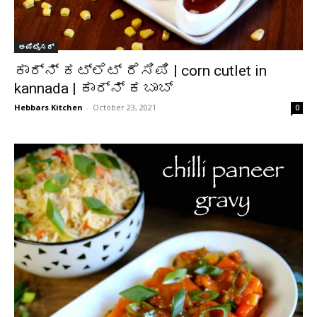
ಅಪೆಟೈಸರ್
ಕಾರ್ನ್ ಕಟ್ಲೆಟ್ ರೆಸಿಪಿ | corn cutlet in
kannada | ಕಾರ್ನ್ ಕಬಾಬ್
Hebbars Kitchen
-
October 23, 2021
0