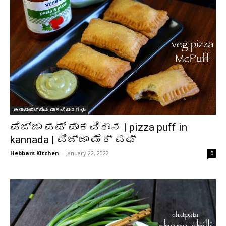
ಅಂತಾರಾಷ್ಟ್ರೀಯ ಪಾಕವಿಧಾನಗಳು
ಪಿಜ್ಜಾ ಪಫ್ ಪಾಕವಿಧಾನ | pizza puff in
kannada | ಪಿಜ್ಜಾ ಮೆಕ್ ಪಫ್
Hebbars Kitchen
-
January 22, 2022
0