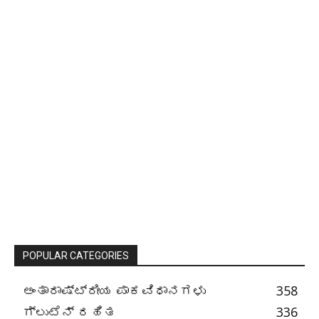
POPULAR CATEGORIES
ಅಂತಾರಾಷ್ಟ್ರೀಯ ಪಾಕವಿಧಾನಗಳು
358
ಗ್ಲುಟೆನ್ ರಹಿತ
336