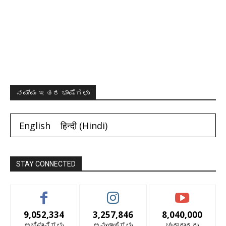
ನಮ್ಮ ಇತರ ಭಾಷೆಗಳು
English
हिन्दी
(
Hindi
)
STAY CONNECTED
9,052,334
3,257,846
8,040,000
ಅಭಿಮಾನಿಗಳು
ಅನುಯಾಯಿಗಳು
ಚಂದಾದಾರರು