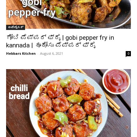
ಅಪೆಟೈಸರ್
ಗೋಬಿ ಪೆಪ್ಪರ್ ಫ್ರೈ | gobi pepper fry in
kannada | ಹೂಕೋಸು ಪೆಪ್ಪರ್ ಫ್ರೈ
Hebbars Kitchen
-
August 6, 2021
0