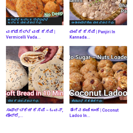
ಈರುಳ್ಳಿ ಇಲ್ಲದ ಬೆಳ್ಳುಳ್ಳಿ
ಇಲ್ಲದ ಪಾಕವಿಧಾನಗಳು
ಅಂತಾರಾಷ್ಟ್ರೀಯ ಪಾಕವಿಧಾನಗಳು
ವರ್ಮಿಸೆಲ್ಲಿ ವಡೆ ರೆಸಿಪಿ |
ಪಂಜಿರಿ ರೆಸಿಪಿ | Panjiri In
Vermicelli Vada...
Kannada...
ಬೇಕರಿ ಪಾಕವಿಧಾನಗಳು
ದೀಪಾವಳಿ ಸಿಹಿತಿಂಡಿಗಳು
ಸಾಫ್ಟ್ ಬ್ರೆಡ್ ರೆಸಿಪಿ – ಓವನ್,
ತೆಂಗಿನಕಾಯಿ ಉಂಡೆ | Coconut
ಮೊಟ್ಟೆ,...
Ladoo In...