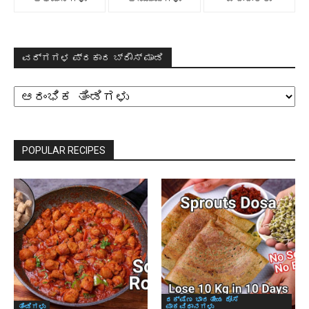
ವರ್ಗಗಳ ಪ್ರಕಾರ ಬ್ರೌಸ್ ಮಾಡಿ
ವರ್ಗಗಳ
ಪ್ರಕಾರ
ಬ್ರೌಸ್
ಮಾಡಿ
POPULAR RECIPES
ದಕ್ಷಿಣ ಭಾರತೀಯ ದೋಸೆ
ತಿಂಡಿಗಳು
ಪಾಕವಿಧಾನಗಳು