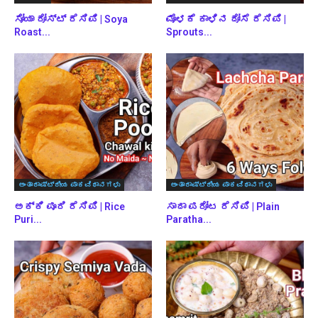
ಸೋಯಾ ರೋಸ್ಟ್ ರೆಸಿಪಿ | Soya
ಮೊಳಕೆ ಕಾಳಿನ ದೋಸೆ ರೆಸಿಪಿ |
Roast...
Sprouts...
ಅಂತಾರಾಷ್ಟ್ರೀಯ ಪಾಕವಿಧಾನಗಳು
ಅಂತಾರಾಷ್ಟ್ರೀಯ ಪಾಕವಿಧಾನಗಳು
ಅಕ್ಕಿ ಪೂರಿ ರೆಸಿಪಿ | Rice
ಸಾದಾ ಪರೋಟ ರೆಸಿಪಿ | Plain
Puri...
Paratha...