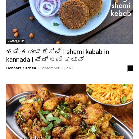
ಅಪೆಟೈಸರ್
ಶಮಿ ಕಬಾಬ್ ರೆಸಿಪಿ | shami kabab in
kannada | ವೆಜ್ ಶಮಿ ಕಬಾಬ್
Hebbars Kitchen
-
September 25, 2021
0