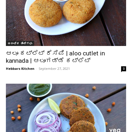
ಆರಂಭಿಕ ತಿಂಡಿಗಳು
ಆಲೂ ಕಟ್ಲೆಟ್ ರೆಸಿಪಿ | aloo cutlet in
kannada | ಆಲೂಗಡ್ಡೆ ಕಟ್ಲೆಟ್
Hebbars Kitchen
-
September 27, 2021
0