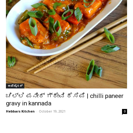
ಅಪೆಟೈಸರ್
ಚಿಲ್ಲಿ ಪನೀರ್ ಗ್ರೇವಿ ರೆಸಿಪಿ | chilli paneer
gravy in kannada
Hebbars Kitchen
-
October 19, 2021
0