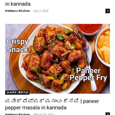
in kannada
Hebbars Kitchen
-
July 2, 2022
0
ಆರಂಭಿಕ ತಿಂಡಿಗಳು
ಪನೀರ್ ಪೆಪ್ಪರ್ ಮಸಾಲಾ ರೆಸಿಪಿ | paneer
pepper masala in kannada
Hebbars Kitchen
-
March 10, 2022
0