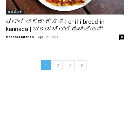
ಅಪೆಟೈಸರ್
ಚಿಲ್ಲಿ ಬ್ರೆಡ್ ರೆಸಿಪಿ | chilli bread in
kannada | ಬ್ರೆಡ್ ಚಿಲ್ಲಿ ಮಂಚುರಿಯನ್
Hebbars Kitchen
-
April 28, 2021
0
1
2
3