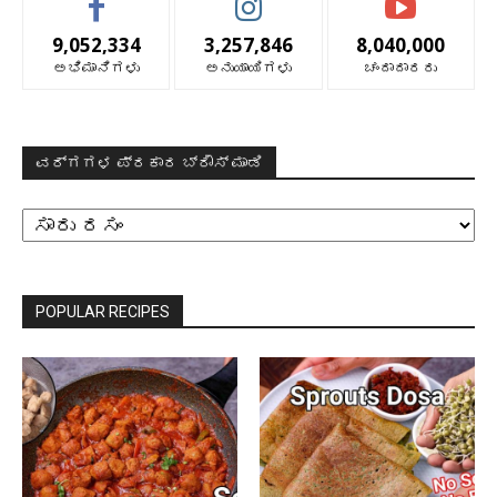
9,052,334
3,257,846
8,040,000
ಅಭಿಮಾನಿಗಳು
ಅನುಯಾಯಿಗಳು
ಚಂದಾದಾರರು
ವರ್ಗಗಳ ಪ್ರಕಾರ ಬ್ರೌಸ್ ಮಾಡಿ
ವರ್ಗಗಳ
ಪ್ರಕಾರ
ಬ್ರೌಸ್
ಮಾಡಿ
POPULAR RECIPES