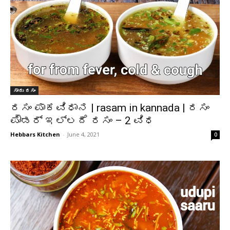
ಸಾರು ರಸಂ
ರಸಂ ಪಾಕವಿಧಾನ | rasam in kannada | ರಸಂ
ಪೌಡರ್ ಇಲ್ಲದೆ ರಸಂ – 2 ವಿಧ
Hebbars Kitchen
-
June 4, 2021
0