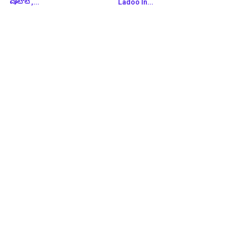
ಮೊಟ್ಟೆ,...
Ladoo In...