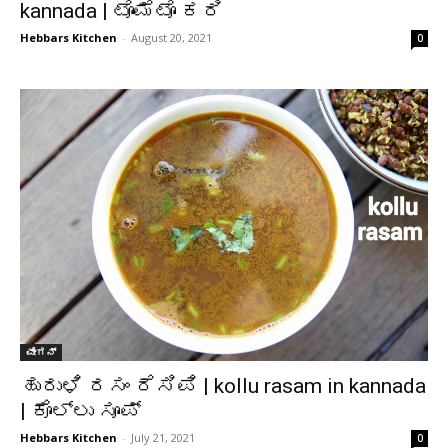
kannada | ಟೊಮೆಟೊ ಕರಿ
Hebbars Kitchen
-
August 20, 2021
0
ವೇಗನ್
ಹುರುಳಿ ರಸಂ ರೆಸಿಪಿ | kollu rasam in kannada
| ಕೊಲ್ಲು ಸೂಪ್
Hebbars Kitchen
-
July 21, 2021
0