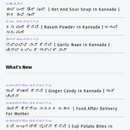
ಇಂಡೋ ಚೈನೀಸ್
ಹಾಟ್ ಎಂಡ್ ಸೋರ್ ಸೂಪ್ | Hot And Sour Soup In Kannada |
ಕಾರ ಹುಳಿ ಸೂಪ್
ಮಸಾಲ ಪಾಕವಿಧಾನಗಳು
ರಸಂ ಪುಡಿ ರೆಸಿಪಿ | Rasam Powder In Kannada | ಉಡುಪಿ
ಸಾರು ಪುಡಿ
ರೊಟ್ಟಿ ಪಾಕವಿಧಾನಗಳು
ಬೆಳ್ಳುಳ್ಳಿ ನಾನ್ ರೆಸಿಪಿ | Garlic Naan In Kannada |
ಯೀಸ್ಟ್ ಇಲ್ಲದೆ ಗಾರ್ಲಿಕ್ ನಾನ್
What's New
ಅಂತಾರಾಷ್ಟ್ರೀಯ ಪಾಕವಿಧಾನಗಳು
ಶುಂಠಿ ಕ್ಯಾಂಡಿ ರೆಸಿಪಿ | Ginger Candy In Kannada | ಶುಂಠಿ
ಚೀವ್ಸ್
ಅಂತಾರಾಷ್ಟ್ರೀಯ ಪಾಕವಿಧಾನಗಳು
ತಾಯಿಗೆ ಹೆರಿಗೆಯ ನಂತರದ ಆಹಾರ | Food After Delivery
For Mother
ಅಂತಾರಾಷ್ಟ್ರೀಯ ಪಾಕವಿಧಾನಗಳು
ರವೆ ಆಲೂಗಡ್ಡೆ ಬೈಟ್ಸ್ ರೆಸಿಪಿ | Suji Potato Bites In