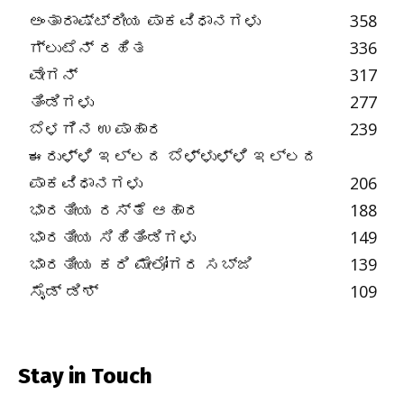
ಅಂತಾರಾಷ್ಟ್ರೀಯ ಪಾಕವಿಧಾನಗಳು
358
ಗ್ಲುಟೆನ್ ರಹಿತ
336
ವೇಗನ್
317
ತಿಂಡಿಗಳು
277
ಬೆಳಗಿನ ಉಪಾಹಾರ
239
ಈರುಳ್ಳಿ ಇಲ್ಲದ ಬೆಳ್ಳುಳ್ಳಿ ಇಲ್ಲದ
ಪಾಕವಿಧಾನಗಳು
206
ಭಾರತೀಯ ರಸ್ತೆ ಆಹಾರ
188
ಭಾರತೀಯ ಸಿಹಿತಿಂಡಿಗಳು
149
ಭಾರತೀಯ ಕರಿ ಮೇಲೋಗರ ಸಬ್ಜಿ
139
ಸೈಡ್ ಡಿಶ್
109
Stay in Touch