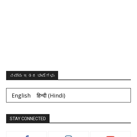
ನಮ್ಮ ಇತರ ಭಾಷೆಗಳು
English
हिन्दी
(
Hindi
)
STAY CONNECTED