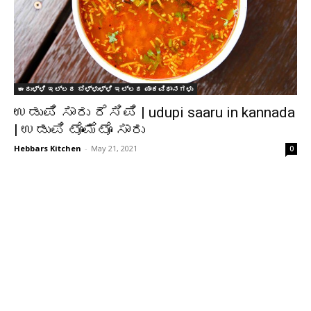
ಈರುಳ್ಳಿ ಇಲ್ಲದ ಬೆಳ್ಳುಳ್ಳಿ ಇಲ್ಲದ ಪಾಕವಿಧಾನಗಳು
ಉಡುಪಿ ಸಾರು ರೆಸಿಪಿ | udupi saaru in kannada
| ಉಡುಪಿ ಟೊಮೆಟೊ ಸಾರು
Hebbars Kitchen
-
May 21, 2021
0