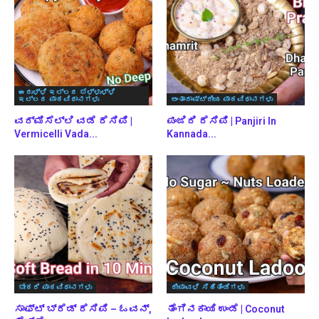
ಈರುಳ್ಳಿ ಇಲ್ಲದ ಬೆಳ್ಳುಳ್ಳಿ
ಇಲ್ಲದ ಪಾಕವಿಧಾನಗಳು
ಅಂತಾರಾಷ್ಟ್ರೀಯ ಪಾಕವಿಧಾನಗಳು
ವರ್ಮಿಸೆಲ್ಲಿ ವಡೆ ರೆಸಿಪಿ |
ಪಂಜಿರಿ ರೆಸಿಪಿ | Panjiri In
Vermicelli Vada...
Kannada...
ಬೇಕರಿ ಪಾಕವಿಧಾನಗಳು
ದೀಪಾವಳಿ ಸಿಹಿತಿಂಡಿಗಳು
ಸಾಫ್ಟ್ ಬ್ರೆಡ್ ರೆಸಿಪಿ – ಓವನ್,
ತೆಂಗಿನಕಾಯಿ ಉಂಡೆ | Coconut