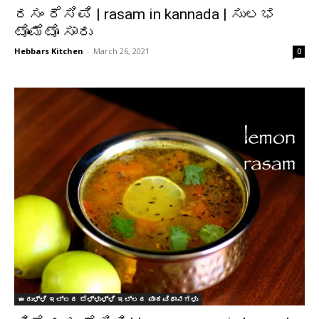
ರಸಂ ರೆಸಿಪಿ | rasam in kannada | ಸುಲಭ
ಟೊಮೆಟೊ ಸಾರು
Hebbars Kitchen
-
March 26, 2021
0
ಈರುಳ್ಳಿ ಇಲ್ಲದ ಬೆಳ್ಳುಳ್ಳಿ ಇಲ್ಲದ ಪಾಕವಿಧಾನಗಳು