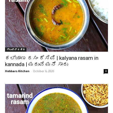
ಗ್ಲುಟೆನ್ ರಹಿತ
ಕಲ್ಯಾಣ ರಸಂ ರೆಸಿಪಿ | kalyana rasam in
kannada | ಮದುವೆ ಮನೆ ಸಾರು
Hebbars Kitchen
-
October 6, 2020
0