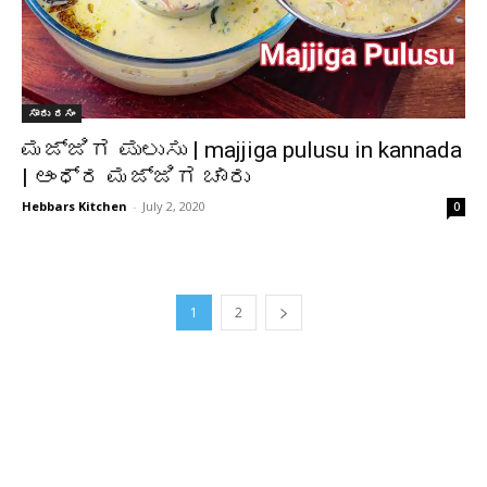
ಸಾರು ರಸಂ
ಮಜ್ಜಿಗ ಪುಲುಸು | majjiga pulusu in kannada
| ಆಂಧ್ರ ಮಜ್ಜಿಗ ಚಾರು
Hebbars Kitchen
-
July 2, 2020
0
1
2