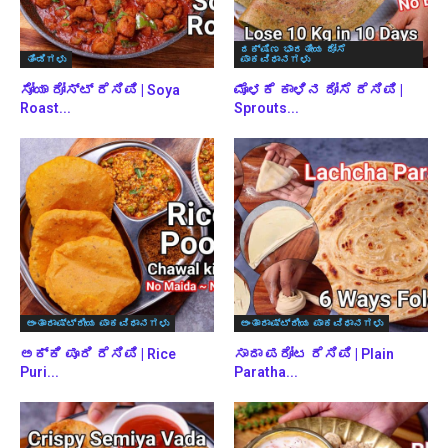
ದಕ್ಷಿಣ ಭಾರತೀಯ ದೋಸೆ
ತಿಂಡಿಗಳು
ಪಾಕವಿಧಾನಗಳು
ಸೋಯಾ ರೋಸ್ಟ್ ರೆಸಿಪಿ | Soya
ಮೊಳಕೆ ಕಾಳಿನ ದೋಸೆ ರೆಸಿಪಿ |
Roast...
Sprouts...
ಅಂತಾರಾಷ್ಟ್ರೀಯ ಪಾಕವಿಧಾನಗಳು
ಅಂತಾರಾಷ್ಟ್ರೀಯ ಪಾಕವಿಧಾನಗಳು
ಅಕ್ಕಿ ಪೂರಿ ರೆಸಿಪಿ | Rice
ಸಾದಾ ಪರೋಟ ರೆಸಿಪಿ | Plain
Puri...
Paratha...