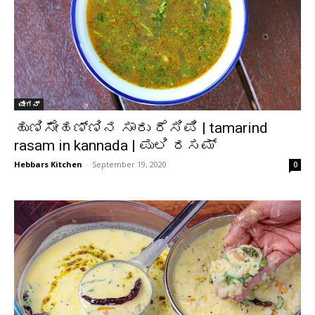
ವೇಗನ್
ಹುಣಿಸೇಹಣ್ಣಿನ ಸಾರು ರೆಸಿಪಿ | tamarind
rasam in kannada | ಪುಲಿ ರಸಮ್
Hebbars Kitchen
-
September 19, 2020
0