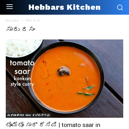
Hebbars Kitchen
ಮುಖಪುಟ
ಸಾರು ರಸಂ
ಸಾರು ರಸಂ
ಮಧ್ಯಾಹ್ನಾದ ಊಟ ಕಲ್ಪನೆಗಳು
ಟೊಮೆಟೊ ಸಾರ್ ರೆಸಿಪಿ | tomato saar in