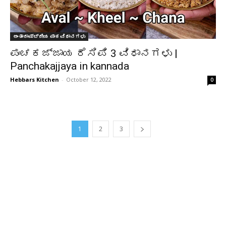
ಅಂತಾರಾಷ್ಟ್ರೀಯ ಪಾಕವಿಧಾನಗಳು
ಪಂಚಕಜ್ಜಾಯ ರೆಸಿಪಿ 3 ವಿಧಾನಗಳು |
Panchakajjaya in kannada
Hebbars Kitchen
-
October 12, 2022
0
1
2
3