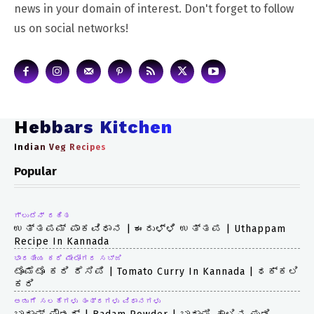
news in your domain of interest. Don't forget to follow
us on social networks!
Hebbars Kitchen
Indian Veg Recipes
Popular
ಗ್ಲುಟೆನ್ ರಹಿತ
ಉತ್ತಪಮ್ ಪಾಕವಿಧಾನ | ಈರುಳ್ಳಿ ಉತ್ತಪ | Uthappam
Recipe In Kannada
ಭಾರತೀಯ ಕರಿ ಮೇಲೋಗರ ಸಬ್ಜಿ
ಟೊಮೆಟೊ ಕರಿ ರೆಸಿಪಿ | Tomato Curry In Kannada | ಥಕ್ಕಲಿ
ಕರಿ
ಅಡುಗೆ ಸಲಹೆಗಳು ತಂತ್ರಗಳು ವಿಧಾನಗಳು