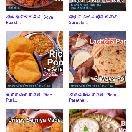
ದಕ್ಷಿಣ ಭಾರತೀಯ ದೋಸೆ
ತಿಂಡಿಗಳು
ಪಾಕವಿಧಾನಗಳು
ಸೋಯಾ ರೋಸ್ಟ್ ರೆಸಿಪಿ | Soya
ಮೊಳಕೆ ಕಾಳಿನ ದೋಸೆ ರೆಸಿಪಿ |
Roast...
Sprouts...
ಅಂತಾರಾಷ್ಟ್ರೀಯ ಪಾಕವಿಧಾನಗಳು
ಅಂತಾರಾಷ್ಟ್ರೀಯ ಪಾಕವಿಧಾನಗಳು
ಅಕ್ಕಿ ಪೂರಿ ರೆಸಿಪಿ | Rice
ಸಾದಾ ಪರೋಟ ರೆಸಿಪಿ | Plain
Puri...
Paratha...