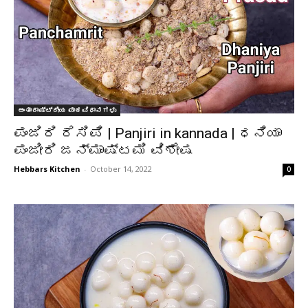
ಅಂತಾರಾಷ್ಟ್ರೀಯ ಪಾಕವಿಧಾನಗಳು
ಪಂಜಿರಿ ರೆಸಿಪಿ | Panjiri in kannada | ಧನಿಯಾ
ಪಂಜೀರಿ ಜನ್ಮಾಷ್ಟಮಿ ವಿಶೇಷ
Hebbars Kitchen
-
October 14, 2022
0