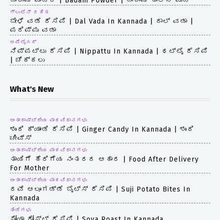
ಬಾದಾಮ್ ಪೌಡರ್ | Badam Powder | ಬಾದಾಮಿ ಹಾಲಿನ ಪುಡಿ
ಗ್ಲುಟೆನ್ ರಹಿತ
ಬೇಳೆ ವಡೆ ರೆಸಿಪಿ | Dal Vada In Kannada | ದಾಲ್ ವಡಾ |
ಪರಿಪ್ಪು ವಡಾ
ಅಪೆಟೈಸರ್
ನಿಪ್ಪಟ್ಟು ರೆಸಿಪಿ | Nippattu In Kannada | ಥಟ್ಟೈ ರೆಸಿಪಿ
| ಚೆಕ್ಕಲು
What's New
ಅಂತಾರಾಷ್ಟ್ರೀಯ ಪಾಕವಿಧಾನಗಳು
ಶುಂಠಿ ಕ್ಯಾಂಡಿ ರೆಸಿಪಿ | Ginger Candy In Kannada | ಶುಂಠಿ
ಚೀವ್ಸ್
ಅಂತಾರಾಷ್ಟ್ರೀಯ ಪಾಕವಿಧಾನಗಳು
ತಾಯಿಗೆ ಹೆರಿಗೆಯ ನಂತರದ ಆಹಾರ | Food After Delivery
For Mother
ಅಂತಾರಾಷ್ಟ್ರೀಯ ಪಾಕವಿಧಾನಗಳು
ರವೆ ಆಲೂಗಡ್ಡೆ ಬೈಟ್ಸ್ ರೆಸಿಪಿ | Suji Potato Bites In
Kannada
ತಿಂಡಿಗಳು
ಸೋಯಾ ರೋಸ್ಟ್ ರೆಸಿಪಿ | Soya Roast In Kannada