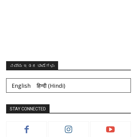
ನಮ್ಮ ಇತರ ಭಾಷೆಗಳು
English
हिन्दी
(
Hindi
)
STAY CONNECTED