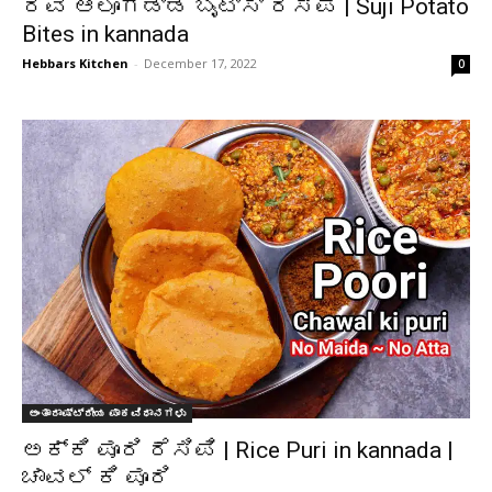
ರವೆ ಆಲೂಗಡ್ಡೆ ಬೈಟ್ಸ್ ರೆಸಿಪಿ | Suji Potato
Bites in kannada
Hebbars Kitchen
-
December 17, 2022
0
ಅಂತಾರಾಷ್ಟ್ರೀಯ ಪಾಕವಿಧಾನಗಳು
ಅಕ್ಕಿ ಪೂರಿ ರೆಸಿಪಿ | Rice Puri in kannada |
ಚಾವಲ್ ಕಿ ಪೂರಿ