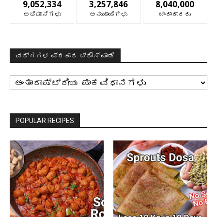
9,052,334
3,257,846
8,040,000
ಅಭಿಮಾನಿಗಳು
ಅನುಯಾಯಿಗಳು
ಚಂದಾದಾರರು
ವರ್ಗಗಳ ಪ್ರಕಾರ ಬ್ರೌಸ್ ಮಾಡಿ
ವರ್ಗಗಳ
ಪ್ರಕಾರ
ಬ್ರೌಸ್
ಮಾಡಿ
POPULAR RECIPES