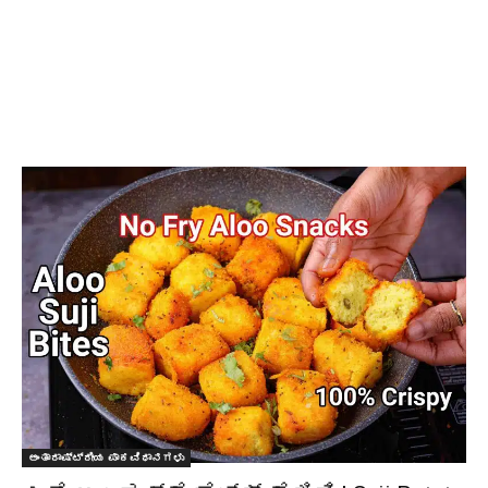
ಅಂತಾರಾಷ್ಟ್ರೀಯ ಪಾಕವಿಧಾನಗಳು