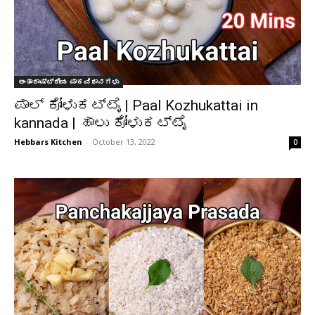
ಅಂತಾರಾಷ್ಟ್ರೀಯ ಪಾಕವಿಧಾನಗಳು
ಪಾಲ್ ಕೋಳುಕಟ್ಟೈ | Paal Kozhukattai in
kannada | ಹಾಲು ಕೋಳುಕಟ್ಟೈ
Hebbars Kitchen
-
October 13, 2022
0