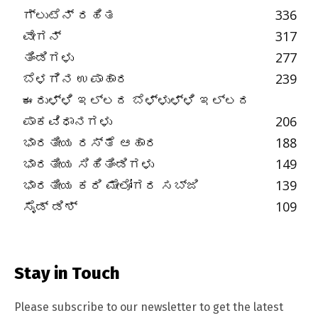
ಗ್ಲುಟೆನ್ ರಹಿತ
336
ವೇಗನ್
317
ತಿಂಡಿಗಳು
277
ಬೆಳಗಿನ ಉಪಾಹಾರ
239
ಈರುಳ್ಳಿ ಇಲ್ಲದ ಬೆಳ್ಳುಳ್ಳಿ ಇಲ್ಲದ
ಪಾಕವಿಧಾನಗಳು
206
ಭಾರತೀಯ ರಸ್ತೆ ಆಹಾರ
188
ಭಾರತೀಯ ಸಿಹಿತಿಂಡಿಗಳು
149
ಭಾರತೀಯ ಕರಿ ಮೇಲೋಗರ ಸಬ್ಜಿ
139
ಸೈಡ್ ಡಿಶ್
109
Stay in Touch
Please subscribe to our newsletter to get the latest