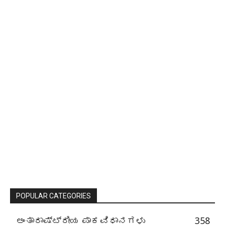
POPULAR CATEGORIES
ಅಂತಾರಾಷ್ಟ್ರೀಯ ಪಾಕವಿಧಾನಗಳು
358