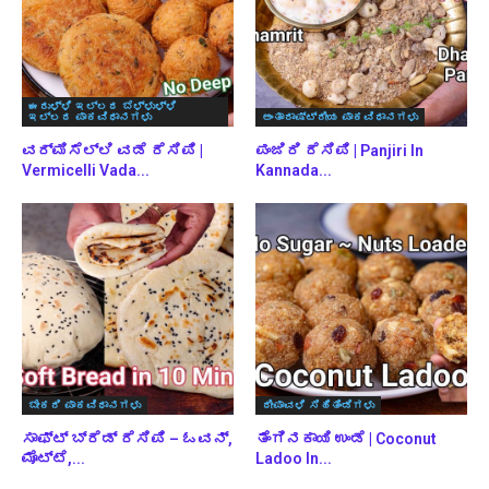
ಈರುಳ್ಳಿ ಇಲ್ಲದ ಬೆಳ್ಳುಳ್ಳಿ
ಇಲ್ಲದ ಪಾಕವಿಧಾನಗಳು
ಅಂತಾರಾಷ್ಟ್ರೀಯ ಪಾಕವಿಧಾನಗಳು
ವರ್ಮಿಸೆಲ್ಲಿ ವಡೆ ರೆಸಿಪಿ |
ಪಂಜಿರಿ ರೆಸಿಪಿ | Panjiri In
Vermicelli Vada...
Kannada...
ಬೇಕರಿ ಪಾಕವಿಧಾನಗಳು
ದೀಪಾವಳಿ ಸಿಹಿತಿಂಡಿಗಳು
ಸಾಫ್ಟ್ ಬ್ರೆಡ್ ರೆಸಿಪಿ – ಓವನ್,
ತೆಂಗಿನಕಾಯಿ ಉಂಡೆ | Coconut
ಮೊಟ್ಟೆ,...
Ladoo In...