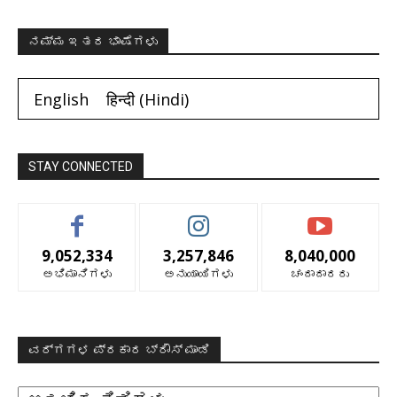
ನಮ್ಮ ಇತರ ಭಾಷೆಗಳು
English
हिन्दी
(
Hindi
)
STAY CONNECTED
9,052,334
3,257,846
8,040,000
ಅಭಿಮಾನಿಗಳು
ಅನುಯಾಯಿಗಳು
ಚಂದಾದಾರರು
ವರ್ಗಗಳ ಪ್ರಕಾರ ಬ್ರೌಸ್ ಮಾಡಿ
ವರ್ಗಗಳ