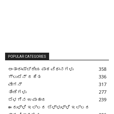
POPULAR CATEGORIES
ಅಂತಾರಾಷ್ಟ್ರೀಯ ಪಾಕವಿಧಾನಗಳು
358
ಗ್ಲುಟೆನ್ ರಹಿತ
336
ವೇಗನ್
317
ತಿಂಡಿಗಳು
277
ಬೆಳಗಿನ ಉಪಾಹಾರ
239
ಈರುಳ್ಳಿ ಇಲ್ಲದ ಬೆಳ್ಳುಳ್ಳಿ ಇಲ್ಲದ