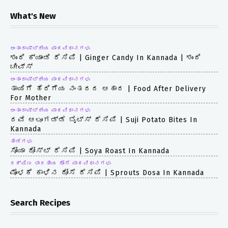
What's New
ಅಂತಾರಾಷ್ಟ್ರೀಯ ಪಾಕವಿಧಾನಗಳು
ಶುಂಠಿ ಕ್ಯಾಂಡಿ ರೆಸಿಪಿ | Ginger Candy In Kannada | ಶುಂಠಿ
ಚೀವ್ಸ್
ಅಂತಾರಾಷ್ಟ್ರೀಯ ಪಾಕವಿಧಾನಗಳು
ತಾಯಿಗೆ ಹೆರಿಗೆಯ ನಂತರದ ಆಹಾರ | Food After Delivery
For Mother
ಅಂತಾರಾಷ್ಟ್ರೀಯ ಪಾಕವಿಧಾನಗಳು
ರವೆ ಆಲೂಗಡ್ಡೆ ಬೈಟ್ಸ್ ರೆಸಿಪಿ | Suji Potato Bites In
Kannada
ತಿಂಡಿಗಳು
ಸೋಯಾ ರೋಸ್ಟ್ ರೆಸಿಪಿ | Soya Roast In Kannada
ದಕ್ಷಿಣ ಭಾರತೀಯ ದೋಸೆ ಪಾಕವಿಧಾನಗಳು
ಮೊಳಕೆ ಕಾಳಿನ ದೋಸೆ ರೆಸಿಪಿ | Sprouts Dosa In Kannada
Search Recipes