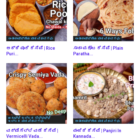
ಅಂತಾರಾಷ್ಟ್ರೀಯ ಪಾಕವಿಧಾನಗಳು
ಅಂತಾರಾಷ್ಟ್ರೀಯ ಪಾಕವಿಧಾನಗಳು
ಅಕ್ಕಿ ಪೂರಿ ರೆಸಿಪಿ | Rice
ಸಾದಾ ಪರೋಟ ರೆಸಿಪಿ | Plain
Puri...
Paratha...
ಈರುಳ್ಳಿ ಇಲ್ಲದ ಬೆಳ್ಳುಳ್ಳಿ
ಇಲ್ಲದ ಪಾಕವಿಧಾನಗಳು
ಅಂತಾರಾಷ್ಟ್ರೀಯ ಪಾಕವಿಧಾನಗಳು
ವರ್ಮಿಸೆಲ್ಲಿ ವಡೆ ರೆಸಿಪಿ |
ಪಂಜಿರಿ ರೆಸಿಪಿ | Panjiri In
Vermicelli Vada...
Kannada...