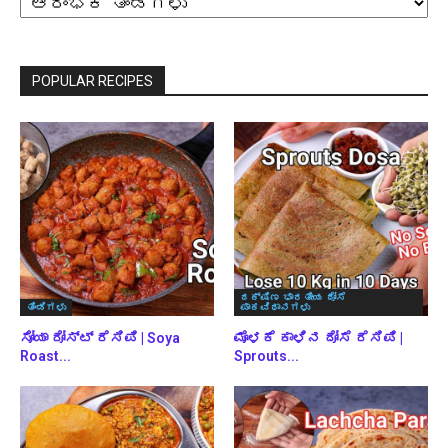
ಪ್ರಕಾರ
ಬ್ರೌಸ್
ಮಾಡಿ
POPULAR RECIPES
ದಕ್ಷಿಣ ಭಾರತೀಯ ದೋಸೆ
ತಿಂಡಿಗಳು
ಪಾಕವಿಧಾನಗಳು
ಸೋಯಾ ರೋಸ್ಟ್ ರೆಸಿಪಿ | Soya
ಮೊಳಕೆ ಕಾಳಿನ ದೋಸೆ ರೆಸಿಪಿ |
Roast...
Sprouts...