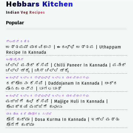
Hebbars Kitchen
Indian Veg Recipes
Popular
ಗ್ಲುಟೆನ್ ರಹಿತ
ಉತ್ತಪಮ್ ಪಾಕವಿಧಾನ | ಈರುಳ್ಳಿ ಉತ್ತಪ | Uthappam
Recipe In Kannada
ಇಂಡೋ ಚೈನೀಸ್
ಚಿಲ್ಲಿ ಪನೀರ್ ರೆಸಿಪಿ | Chilli Paneer In Kannada | ಪನೀರ್
ಚಿಲ್ಲಿ ಡ್ರೈ | ಚೀಸ್ ಚಿಲ್ಲಿ ಡ್ರೈ
ಈರುಳ್ಳಿ ಇಲ್ಲದ ಬೆಳ್ಳುಳ್ಳಿ ಇಲ್ಲದ ಪಾಕವಿಧಾನಗಳು
ದದ್ದೋಜನಂ ರೆಸಿಪಿ | Daddojanam In Kannada | ಆಂಧ್ರ
ಮೊಸರು ಅನ್ನ | ಬಾಗಲಬಾತ್
ಈರುಳ್ಳಿ ಇಲ್ಲದ ಬೆಳ್ಳುಳ್ಳಿ ಇಲ್ಲದ ಪಾಕವಿಧಾನಗಳು
ಮಜ್ಜಿಗೆ ಹುಳಿ ರೆಸಿಪಿ | Majjige Huli In Kannada |
ಕೊವಕ್ಕಯಿ ಮಜ್ಜಿಗೆ ಕುಳುಂಬು
ಭಾರತೀಯ ಕರಿ ಮೇಲೋಗರ ಸಬ್ಜಿ
ದೋಸೆ ಕುರ್ಮಾ | Dosa Kurma In Kannada | ಇಡ್ಲಿ ಮತ್ತು
ದೋಸೆಗೆ ಕುರ್ಮಾ