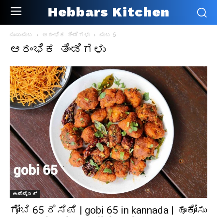
Hebbars Kitchen
ಮುಖಪುಟ
ಆರಂಭಿಕ ತಿಂಡಿಗಳು
ಪುಟ 6
ಆರಂಭಿಕ ತಿಂಡಿಗಳು
ಅಪೆಟೈಸರ್
ಗೋಬಿ 65 ರೆಸಿಪಿ | gobi 65 in kannada | ಹೂಕೋಸು