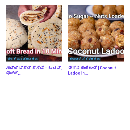
ಬೇಕರಿ ಪಾಕವಿಧಾನಗಳು
ದೀಪಾವಳಿ ಸಿಹಿತಿಂಡಿಗಳು
ಸಾಫ್ಟ್ ಬ್ರೆಡ್ ರೆಸಿಪಿ – ಓವನ್,
ತೆಂಗಿನಕಾಯಿ ಉಂಡೆ | Coconut
ಮೊಟ್ಟೆ,...
Ladoo In...