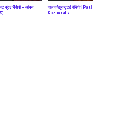
फ्ट ब्रेड रेसिपी – ओवन,
पाल कोझुकट्टई रेसिपी | Paal
डा,...
Kozhukattai...