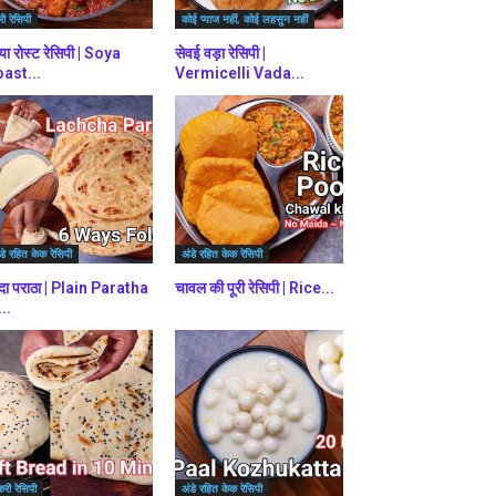
ी रेसिपी
कोई प्याज नहीं, कोई लहसुन नहीं
या रोस्ट रेसिपी | Soya
सेवई वड़ा रेसिपी |
ast...
Vermicelli Vada...
डे रहित केक रेसिपी
अंडे रहित केक रेसिपी
दा पराठा | Plain Paratha
चावल की पूरी रेसिपी | Rice...
...
करी रेसिपी
अंडे रहित केक रेसिपी