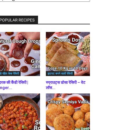
राउज़
ें
POPULAR RECIPES
डे रहित केक रेसिपी
झटपट बनने वाली रेसिपी
रक की कैंडी रेसिपी |
स्प्राउट्स डोसा रेसिपी – वेट
nger...
लॉस...