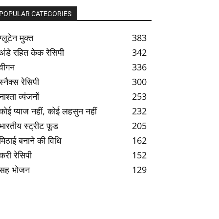
POPULAR CATEGORIES
ग्लूटेन मुक्त
383
अंडे रहित केक रेसिपी
342
वीगन
336
स्नैक्स रेसिपी
300
नाश्ता व्यंजनों
253
कोई प्याज नहीं, कोई लहसुन नहीं
232
भारतीय स्ट्रीट फूड
205
मिठाई बनाने की विधि
162
करी रेसिपी
152
सह भोजन
129