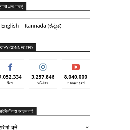
हमारी अन्य भाषाएँ
English
Kannada
(
ಕನ್ನಡ
)
STAY CONNECTED
9,052,334
3,257,846
8,040,000
फैंस
फॉलोवर
सब्सक्राइबर्स
श्रेणियों द्वारा ब्राउज़ करें
रेणियों
ारा