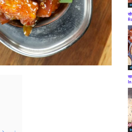
कर
सो
Ro
अं
सा
In
बे