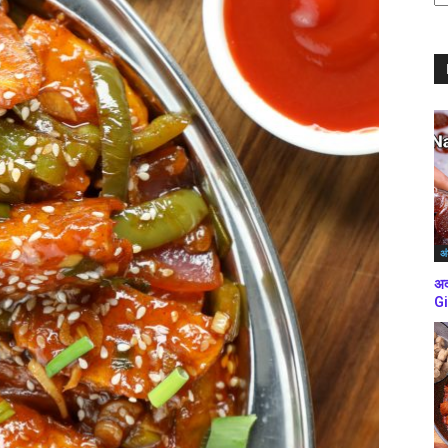
ब्
कर
अं
अद
Gi