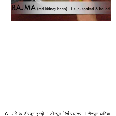
आगे ¼ टीस्पून हल्दी, 1 टीस्पून मिर्च पाउडर, 1 टीस्पून धनिया