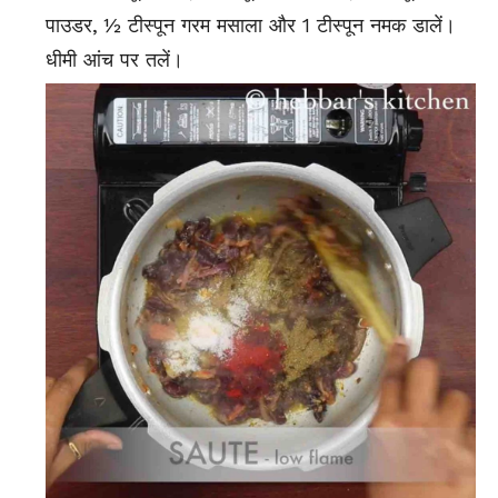
पाउडर, ½ टीस्पून गरम मसाला और 1 टीस्पून नमक डालें।
धीमी आंच पर तलें।