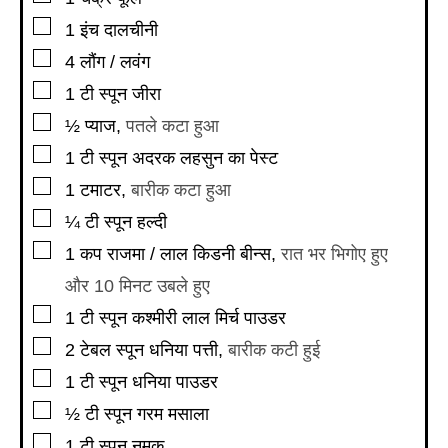
▢
1
इंच
दालचीनी
▢
4
लौंग / लवंग
▢
1
टी स्पून
जीरा
▢
½
प्याज
,
पतले कटा हुआ
▢
1
टी स्पून
अदरक लहसुन का पेस्ट
▢
1
टमाटर
,
बारीक कटा हुआ
▢
¼
टी स्पून
हल्दी
▢
1
कप
राजमा / लाल किडनी बीन्स
,
रात भर भिगोए हुए
और 10 मिनट उबले हुए
▢
1
टी स्पून
कश्मीरी लाल मिर्च पाउडर
▢
2
टेबल स्पून
धनिया पत्ती
,
बारीक कटी हुई
▢
1
टी स्पून
धनिया पाउडर
▢
½
टी स्पून
गरम मसाला
▢
1
टी स्पून
नमक