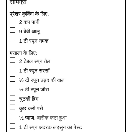
सामग्री
प्रेशर कुकिंग के लिए:
▢
2
कप
पानी
▢
9
बेबी आलू
▢
1
टी स्पून
नमक
मसाला के लिए:
▢
2
टेबल स्पून
तेल
▢
1
टी स्पून
सरसों
▢
½
टी स्पून
उड़द की दाल
▢
½
टी स्पून
जीरा
▢
चुटकी हिंग
▢
कुछ करी पत्ते
▢
½
प्याज
,
बारीक कटा हुआ
▢
1
टी स्पून
अदरक लहसुन का पेस्ट