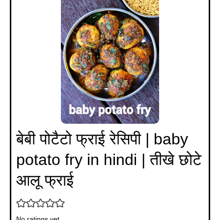
बेबी पोटैटो फ्राई रेसिपी | baby
potato fry in hindi | तीखे छोटे
आलू फ्राई
No ratings yet