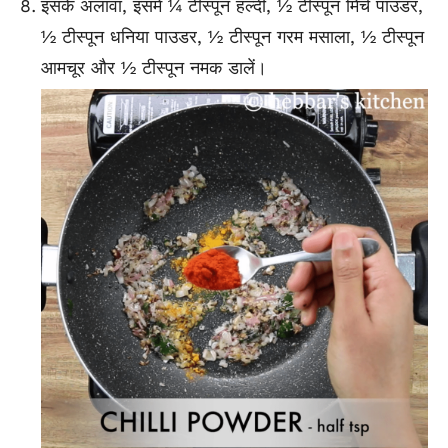
इसके अलावा, इसमें ¼ टीस्पून हल्दी, ½ टीस्पून मिर्च पाउडर,
½ टीस्पून धनिया पाउडर, ½ टीस्पून गरम मसाला, ½ टीस्पून
आमचूर और ½ टीस्पून नमक डालें।