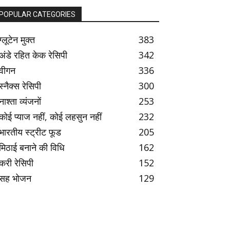
POPULAR CATEGORIES
ग्लूटेन मुक्त
383
अंडे रहित केक रेसिपी
342
वीगन
336
स्नैक्स रेसिपी
300
नाश्ता व्यंजनों
253
कोई प्याज नहीं, कोई लहसुन नहीं
232
भारतीय स्ट्रीट फूड
205
मिठाई बनाने की विधि
162
करी रेसिपी
152
सह भोजन
129