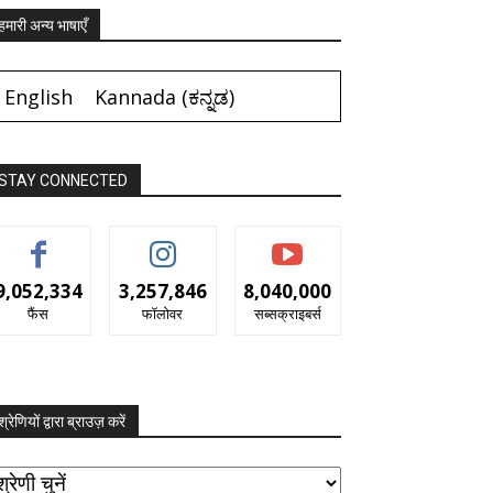
हमारी अन्य भाषाएँ
English
Kannada
(
ಕನ್ನಡ
)
STAY CONNECTED
9,052,334
3,257,846
8,040,000
फैंस
फॉलोवर
सब्सक्राइबर्स
श्रेणियों द्वारा ब्राउज़ करें
रेणियों
ारा