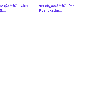
फ्ट ब्रेड रेसिपी – ओवन,
पाल कोझुकट्टई रेसिपी | Paal
डा,...
Kozhukattai...