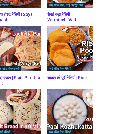
ी रेसिपी
कोई प्याज नहीं, कोई लहसुन नहीं
या रोस्ट रेसिपी | Soya
सेवई वड़ा रेसिपी |
ast...
Vermicelli Vada...
डे रहित केक रेसिपी
अंडे रहित केक रेसिपी
दा पराठा | Plain Paratha
चावल की पूरी रेसिपी | Rice...
...
करी रेसिपी
अंडे रहित केक रेसिपी