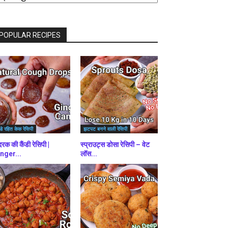
राउज़
ें
POPULAR RECIPES
डे रहित केक रेसिपी
झटपट बनने वाली रेसिपी
रक की कैंडी रेसिपी |
स्प्राउट्स डोसा रेसिपी – वेट
nger...
लॉस...