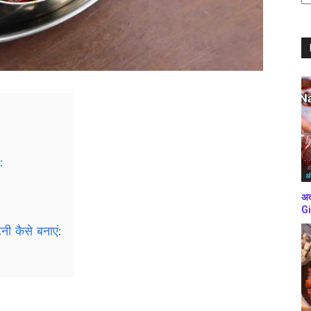
ब्
कर
:
अं
अद
Gi
ी कैसे बनाएं: