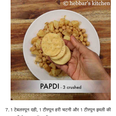
1 टेबलस्पून दही, 1 टीस्पून हरी चटनी और 1 टीस्पून इमली की