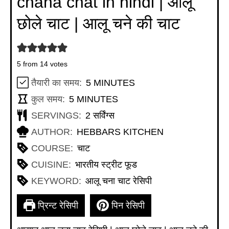
chana chat in hindi | आलू
छोले चाट | आलू चने की चाट
5
from
14
votes
MINUTES
तैयारी का समय:
5
MINUTES
MINUTES
कुल समय:
5
MINUTES
SERVINGS:
2
सर्विंग्स
AUTHOR:
HEBBARS KITCHEN
COURSE:
चाट
CUISINE:
भारतीय स्ट्रीट फूड
KEYWORD:
आलू चना चाट रेसिपी
प्रिन्ट रेसिपी
पिन रेसिपी