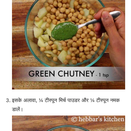
इसके अलावा, ¼ टीस्पून मिर्च पाउडर और ¼ टीस्पून नमक
डालें।