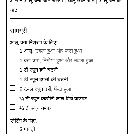
आसान आलू चना चाट रेसिपी | आलू छोले चाट | आलू चने की
चाट
सामग्री
आलू चना मिश्रण के लिए:
▢
1
आलू
,
उबला हुआ और कटा हुआ
▢
1
कप
चना
,
भिगोया हुआ और उबला हुआ
▢
1
टी स्पून
हरी चटनी
▢
1
टी स्पून
इमली की चटनी
▢
2
टेबल स्पून
दही
,
फेंटा हुआ
▢
¼
टी स्पून
कश्मीरी लाल मिर्च पाउडर
▢
¼
टी स्पून
नमक
प्लेटिंग के लिए:
▢
3
पापड़ी