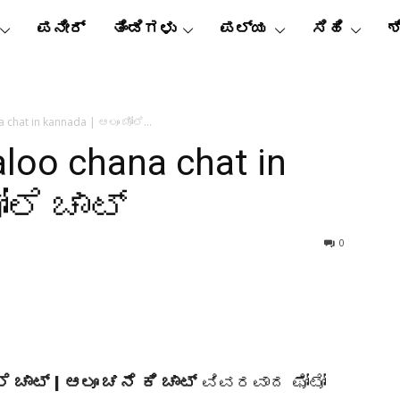
ಪನೀರ್
ತಿಂಡಿಗಳು
ಪಲ್ಯ
ಸಿಹಿ
ಶ
 chat in kannada | ಆಲೂ ಚೋಲೆ...
loo chana chat in
ೋಲೆ ಚಾಟ್
0
 ಚಾಟ್ | ಆಲೂ ಚನೆ ಕಿ ಚಾಟ್
ವಿವರವಾದ ಫೋಟೋ