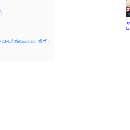
:
:
ಬ
ಸಾ
ಓವ
ಚಾಟ್ ಮಾಡುವುದು ಹೇಗೆ: