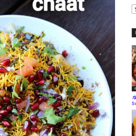
ಪ
ಬ
ಮ
ತ
ಸೋ
So