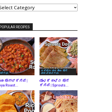
ವರ್ಗಗಳ
್ರಕಾರ
್ರೌಸ್
ಾಡಿ
POPULAR RECIPES
ದಕ್ಷಿಣ ಭಾರತೀಯ ದೋಸೆ
ಿಂಡಿಗಳು
ಪಾಕವಿಧಾನಗಳು
ಯಾ ರೋಸ್ಟ್ ರೆಸಿಪಿ |
ಮೊಳಕೆ ಕಾಳಿನ ದೋಸೆ
ya Roast...
ರೆಸಿಪಿ | Sprouts...