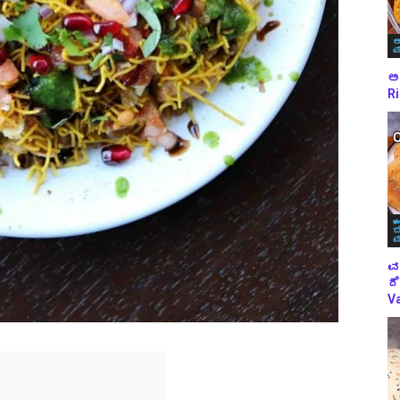
ಅ
ಪ
ಅಕ
Ri
ಈ
ಬ
ಪ
ವ
ರೆ
Va