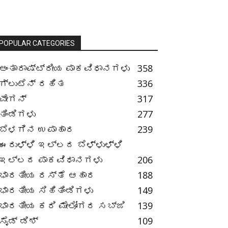
POPULAR CATEGORIES
ಅಂತಾರಾಷ್ಟ್ರೀಯ ಪಾಕವಿಧಾನಗಳು
358
ಗ್ಲುಟೆನ್ ರಹಿತ
336
ವೇಗನ್
317
ತಿಂಡಿಗಳು
277
ಬೆಳಗಿನ ಉಪಾಹಾರ
239
ಈರುಳ್ಳಿ ಇಲ್ಲದ ಬೆಳ್ಳುಳ್ಳಿ
ಇಲ್ಲದ ಪಾಕವಿಧಾನಗಳು
206
ಭಾರತೀಯ ರಸ್ತೆ ಆಹಾರ
188
ಭಾರತೀಯ ಸಿಹಿತಿಂಡಿಗಳು
149
ಭಾರತೀಯ ಕರಿ ಮೇಲೋಗರ ಸಬ್ಜಿ
139
ಸೈಡ್ ಡಿಶ್
109