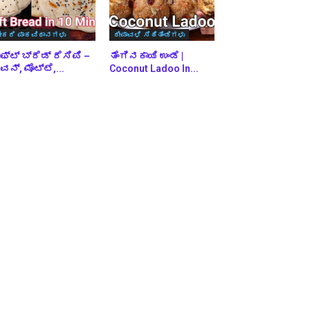
ೇಕರಿ ಪಾಕವಿಧಾನಗಳು
ದೀಪಾವಳಿ ಸಿಹಿತಿಂಡಿಗಳು
ಫ್ಟ್ ಬ್ರೆಡ್ ರೆಸಿಪಿ –
ತೆಂಗಿನಕಾಯಿ ಉಂಡೆ |
ನ್, ಮೊಟ್ಟೆ,...
Coconut Ladoo In...