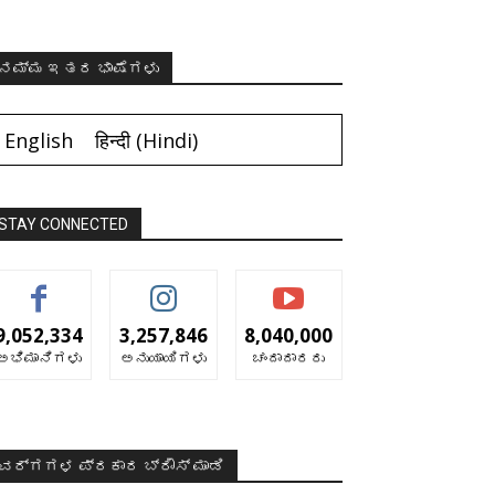
ನಮ್ಮ ಇತರ ಭಾಷೆಗಳು
English
हिन्दी
(
Hindi
)
STAY CONNECTED
9,052,334
3,257,846
8,040,000
ಅಭಿಮಾನಿಗಳು
ಅನುಯಾಯಿಗಳು
ಚಂದಾದಾರರು
ವರ್ಗಗಳ ಪ್ರಕಾರ ಬ್ರೌಸ್ ಮಾಡಿ