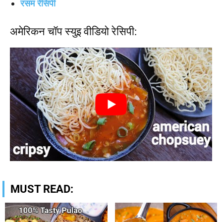
रसम रेसिपी
अमेरिकन चॉप स्युइ वीडियो रेसिपी:
MUST READ: