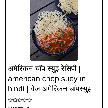
अमेरिकन चॉप स्युइ रेसिपी |
american chop suey in
hindi | वेज अमेरिकन चॉपस्युइ
No ratings yet