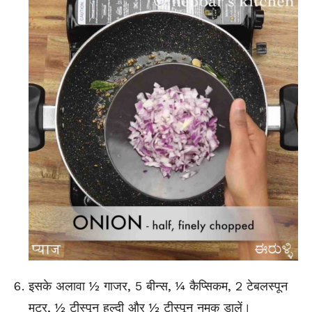
इसके अलावा ½ गाजर, 5 बीन्स, ¼ कैप्सिकम, 2 टेबलस्पून
मटर, ½ टीस्पून हल्दी और ½ टीस्पून नमक डालें।