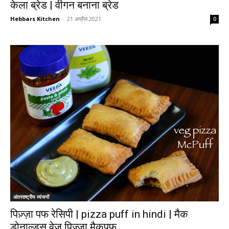
केला ब्रेड | वीगन बनाना ब्रेड
Hebbars Kitchen
-
21 अप्रैल 2021
0
अंतरराष्ट्रीय व्यंजनों
पिज़्ज़ा पफ रेसिपी | pizza puff in hindi | मैक
डोनाल्डस वेज पिज़्ज़ा मैकपफ