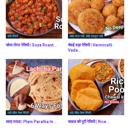
करी रेसिपी
कोई प्याज नहीं, कोई लहसुन नहीं
सोया रोस्ट रेसिपी | Soya Roast...
सेवई वड़ा रेसिपी | Vermicelli
Vada...
अंडे रहित केक रेसिपी
अंडे रहित केक रेसिपी
सादा पराठा | Plain Paratha In...
चावल की पूरी रेसिपी | Rice...