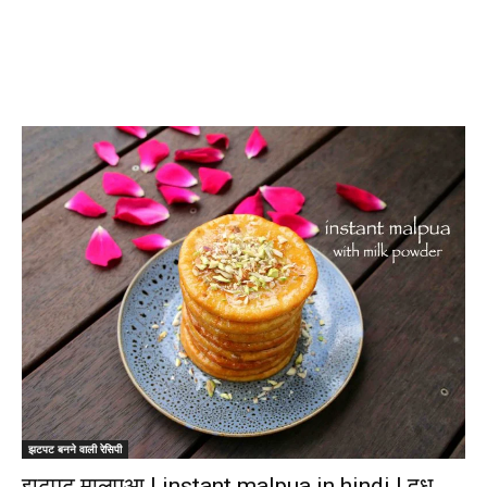
झटपट बनने वाली रेसिपी
झटपट मालपुआ | instant malpua in hindi | दूध