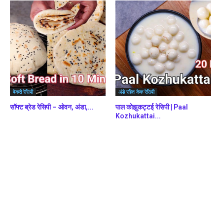
बेकरी रेसिपी
अंडे रहित केक रेसिपी
सॉफ्ट ब्रेड रेसिपी – ओवन, अंडा,...
पाल कोझुकट्टई रेसिपी | Paal
Kozhukattai...