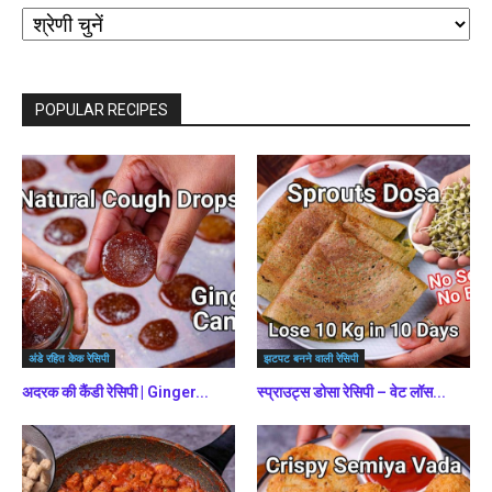
श्रेणियों
द्वारा
ब्राउज़
करें
POPULAR RECIPES
अंडे रहित केक रेसिपी
झटपट बनने वाली रेसिपी
अदरक की कैंडी रेसिपी | Ginger...
स्प्राउट्स डोसा रेसिपी – वेट लॉस...