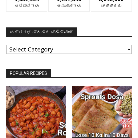
ಅಭಿಮಾನಿಗಳು
ಅನುಯಾಯಿಗಳು
ಚಂದಾದಾರರು
ವರ್ಗಗಳ ಪ್ರಕಾರ ಬ್ರೌಸ್ ಮಾಡಿ
ವರ್ಗಗಳ
ಪ್ರಕಾರ
ಬ್ರೌಸ್
ಮಾಡಿ
POPULAR RECIPES