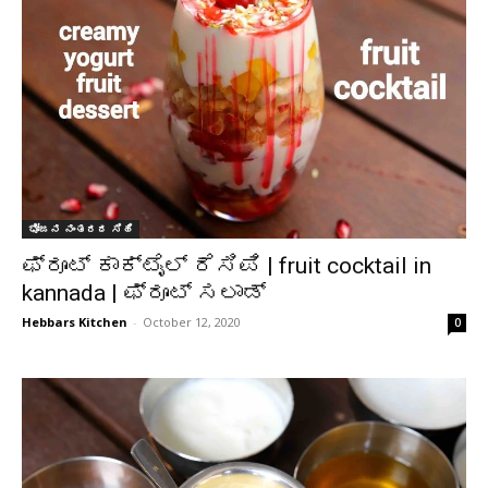
ಭೋಜನ ನಂತರದ ಸಿಹಿ
ಫ್ರೂಟ್ ಕಾಕ್ಟೈಲ್ ರೆಸಿಪಿ | fruit cocktail in
kannada | ಫ್ರೂಟ್ ಸಲಾಡ್
Hebbars Kitchen
-
October 12, 2020
0