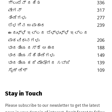
ಗ್ಲುಟೆನ್ ರಹಿತ
336
ವೇಗನ್
317
ತಿಂಡಿಗಳು
277
ಬೆಳಗಿನ ಉಪಾಹಾರ
239
ಈರುಳ್ಳಿ ಇಲ್ಲದ ಬೆಳ್ಳುಳ್ಳಿ ಇಲ್ಲದ
ಪಾಕವಿಧಾನಗಳು
206
ಭಾರತೀಯ ರಸ್ತೆ ಆಹಾರ
188
ಭಾರತೀಯ ಸಿಹಿತಿಂಡಿಗಳು
149
ಭಾರತೀಯ ಕರಿ ಮೇಲೋಗರ ಸಬ್ಜಿ
139
ಸೈಡ್ ಡಿಶ್
109
Stay in Touch
Please subscribe to our newsletter to get the latest