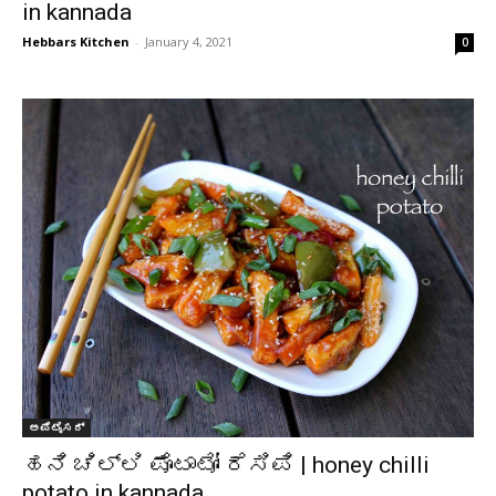
in kannada
Hebbars Kitchen
-
January 4, 2021
0
ಅಪೆಟೈಸರ್
ಹನಿ ಚಿಲ್ಲಿ ಪೊಟಾಟೋ ರೆಸಿಪಿ | honey chilli
potato in kannada