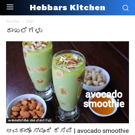
Hebbars Kitchen
ಮುಖಪುಟ
2021
ದಾಖಲೆಗಳು
ಅಂತಾರಾಷ್ಟ್ರೀಯ ಪಾಕವಿಧಾನಗಳು
ಆವಕಾಡೊ ಸ್ಮೂದಿ ರೆಸಿಪಿ | avocado smoothie