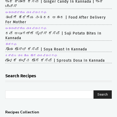
ಶುಂಠಿ ಕ್ಯಾಂಡಿ ರೆಸಿಪಿ | Ginger Candy In Kannada | ಶುಂಠಿ
ಚೀವ್ಸ್
ಅಂತಾರಾಷ್ಟ್ರೀಯ ಪಾಕವಿಧಾನಗಳು
ತಾಯಿಗೆ ಹೆರಿಗೆಯ ನಂತರದ ಆಹಾರ | Food After Delivery
For Mother
ಅಂತಾರಾಷ್ಟ್ರೀಯ ಪಾಕವಿಧಾನಗಳು
ರವೆ ಆಲೂಗಡ್ಡೆ ಬೈಟ್ಸ್ ರೆಸಿಪಿ | Suji Potato Bites In
Kannada
ತಿಂಡಿಗಳು
ಸೋಯಾ ರೋಸ್ಟ್ ರೆಸಿಪಿ | Soya Roast In Kannada
ದಕ್ಷಿಣ ಭಾರತೀಯ ದೋಸೆ ಪಾಕವಿಧಾನಗಳು
ಮೊಳಕೆ ಕಾಳಿನ ದೋಸೆ ರೆಸಿಪಿ | Sprouts Dosa In Kannada
Search Recipes
Search
Recipes Collection