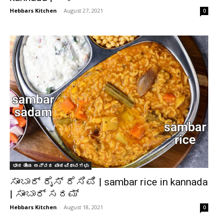
Hebbars Kitchen
-
August 27, 2021
0
ಭಾರತೀಯ ಅನ್ನದ ಪಾಕವಿಧಾನಗಳು
ಸಾಂಬಾರ್ ರೈಸ್ ರೆಸಿಪಿ | sambar rice in kannada
| ಸಾಂಬಾರ್ ಸದಮ್
Hebbars Kitchen
-
August 18, 2021
0