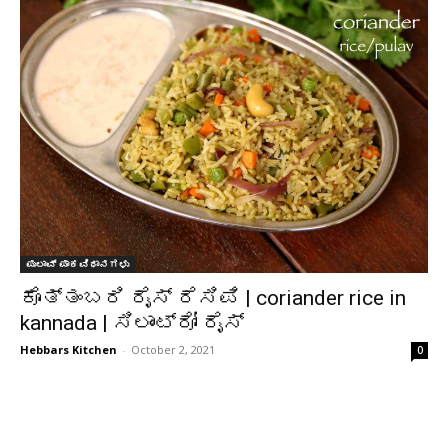
ಪುಲಾವ್ ಪಾಕವಿಧಾನಗಳು
ಕೊತ್ತಂಬರಿ ರೈಸ್ ರೆಸಿಪಿ | coriander rice in
kannada | ಸಿಲಾಂಟ್ರೋ ರೈಸ್
Hebbars Kitchen
-
October 2, 2021
0