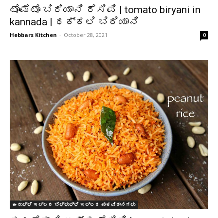
ಟೊಮೆಟೊ ಬಿರಿಯಾನಿ ರೆಸಿಪಿ | tomato biryani in
kannada | ಥಕ್ಕಲಿ ಬಿರಿಯಾನಿ
Hebbars Kitchen
-
October 28, 2021
0
ಈರುಳ್ಳಿ ಇಲ್ಲದ ಬೆಳ್ಳುಳ್ಳಿ ಇಲ್ಲದ ಪಾಕವಿಧಾನಗಳು