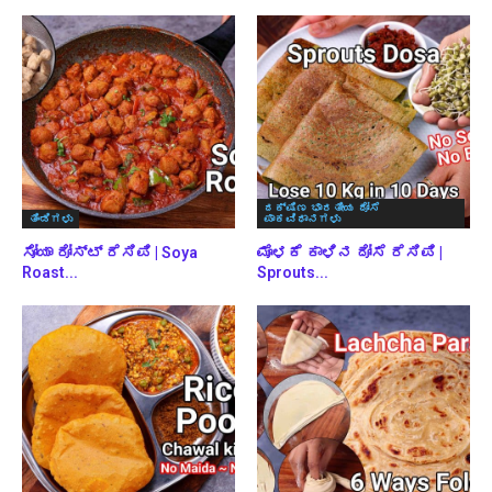
ದಕ್ಷಿಣ ಭಾರತೀಯ ದೋಸೆ
ತಿಂಡಿಗಳು
ಪಾಕವಿಧಾನಗಳು
ಸೋಯಾ ರೋಸ್ಟ್ ರೆಸಿಪಿ | Soya
ಮೊಳಕೆ ಕಾಳಿನ ದೋಸೆ ರೆಸಿಪಿ |
Roast...
Sprouts...