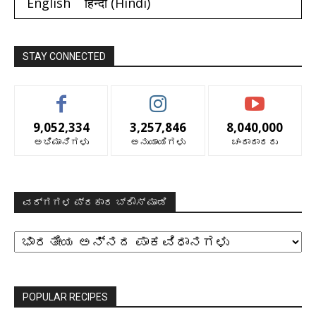
English
हिन्दी
(
Hindi
)
STAY CONNECTED
9,052,334
3,257,846
8,040,000
ಅಭಿಮಾನಿಗಳು
ಅನುಯಾಯಿಗಳು
ಚಂದಾದಾರರು
ವರ್ಗಗಳ ಪ್ರಕಾರ ಬ್ರೌಸ್ ಮಾಡಿ
ವರ್ಗಗಳ
ಪ್ರಕಾರ
ಬ್ರೌಸ್
ಮಾಡಿ
POPULAR RECIPES