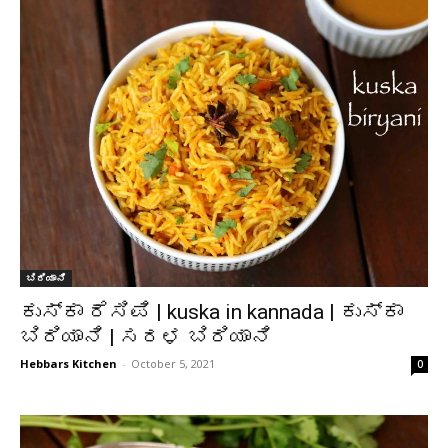
ಬಿರಿಯಾನಿ
ಕುಸ್ಕಾ ರೆಸಿಪಿ | kuska in kannada | ಕುಸ್ಕಾ
ಬಿರಿಯಾನಿ | ಸರಳ ಬಿರಿಯಾನಿ
Hebbars Kitchen
-
October 5, 2021
0