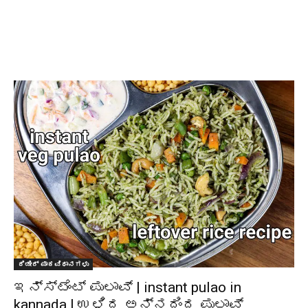
ದಿಡೀರ್ ಪಾಕವಿಧಾನಗಳು
ಇನ್ಸ್ಟೆಂಟ್ ಪುಲಾವ್ | instant pulao in
kannada | ಉಳಿದ ಅನ್ನದಿಂದ ಪುಲಾವ್