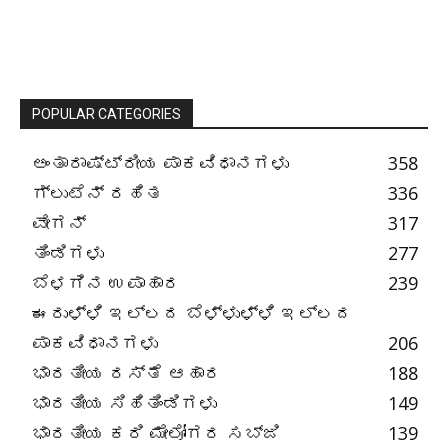
POPULAR CATEGORIES
ಅಂತಾರಾಷ್ಟ್ರೀಯ ಪಾಕವಿಧಾನಗಳು
358
ಗ್ಲುಟೆನ್ ರಹಿತ
336
ವೇಗನ್
317
ತಿಂಡಿಗಳು
277
ಬೆಳಗಿನ ಉಪಾಹಾರ
239
ಈರುಳ್ಳಿ ಇಲ್ಲದ ಬೆಳ್ಳುಳ್ಳಿ ಇಲ್ಲದ
ಪಾಕವಿಧಾನಗಳು
206
ಭಾರತೀಯ ರಸ್ತೆ ಆಹಾರ
188
ಭಾರತೀಯ ಸಿಹಿತಿಂಡಿಗಳು
149
ಭಾರತೀಯ ಕರಿ ಮೇಲೋಗರ ಸಬ್ಜಿ
139