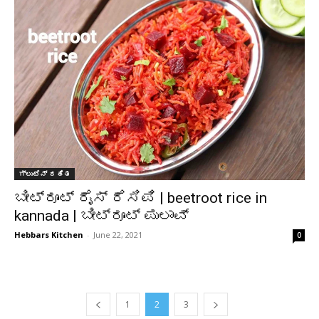
ಗ್ಲುಟೆನ್ ರಹಿತ
ಬೀಟ್ರೂಟ್ ರೈಸ್ ರೆಸಿಪಿ | beetroot rice in
kannada | ಬೀಟ್ರೂಟ್ ಪುಲಾವ್
Hebbars Kitchen
-
June 22, 2021
0
1
2
3