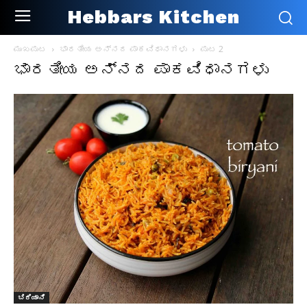
Hebbars Kitchen
ಮುಖಪುಟ
ಭಾರತೀಯ ಅನ್ನದ ಪಾಕವಿಧಾನಗಳು
ಪುಟ 2
ಭಾರತೀಯ ಅನ್ನದ ಪಾಕವಿಧಾನಗಳು
ಬಿರಿಯಾನಿ