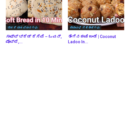
ಬೇಕರಿ ಪಾಕವಿಧಾನಗಳು
ದೀಪಾವಳಿ ಸಿಹಿತಿಂಡಿಗಳು
ಸಾಫ್ಟ್ ಬ್ರೆಡ್ ರೆಸಿಪಿ – ಓವನ್,
ತೆಂಗಿನಕಾಯಿ ಉಂಡೆ | Coconut
ಮೊಟ್ಟೆ,...
Ladoo In...