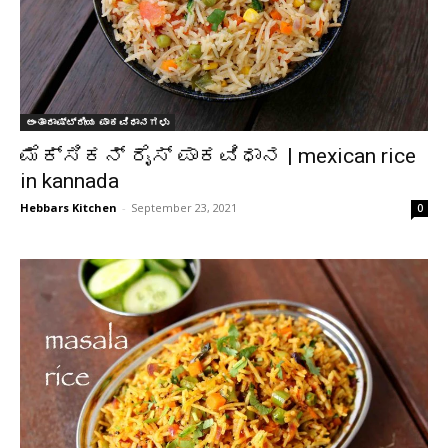
ಅಂತಾರಾಷ್ಟ್ರೀಯ ಪಾಕವಿಧಾನಗಳು
ಮೆಕ್ಸಿಕನ್ ರೈಸ್ ಪಾಕವಿಧಾನ | mexican rice
in kannada
Hebbars Kitchen
-
September 23, 2021
0