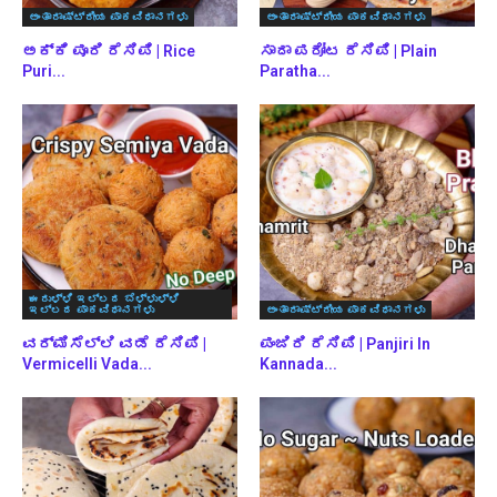
ಅಂತಾರಾಷ್ಟ್ರೀಯ ಪಾಕವಿಧಾನಗಳು
ಅಂತಾರಾಷ್ಟ್ರೀಯ ಪಾಕವಿಧಾನಗಳು
ಅಕ್ಕಿ ಪೂರಿ ರೆಸಿಪಿ | Rice
ಸಾದಾ ಪರೋಟ ರೆಸಿಪಿ | Plain
Puri...
Paratha...
ಈರುಳ್ಳಿ ಇಲ್ಲದ ಬೆಳ್ಳುಳ್ಳಿ
ಇಲ್ಲದ ಪಾಕವಿಧಾನಗಳು
ಅಂತಾರಾಷ್ಟ್ರೀಯ ಪಾಕವಿಧಾನಗಳು
ವರ್ಮಿಸೆಲ್ಲಿ ವಡೆ ರೆಸಿಪಿ |
ಪಂಜಿರಿ ರೆಸಿಪಿ | Panjiri In
Vermicelli Vada...
Kannada...