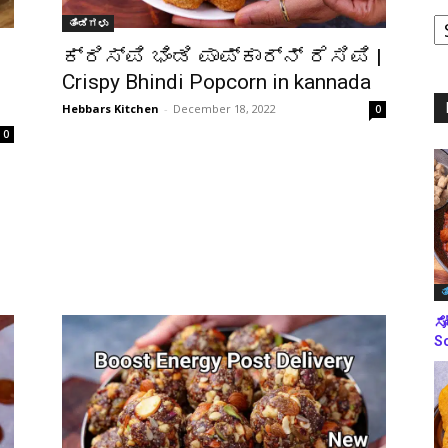
ತಿಂಡಿಗಳು
ಪ
ಬ
ಕ್ರಿಸ್ಪಿ ಭಿಂಡಿ ಪಾಪ್‌ಕಾರ್ನ್ ರೆಸಿಪಿ |
ಮ
ರ
Crispy Bhindi Popcorn in kannada
Hebbars Kitchen
-
December 18, 2022
0
0
ತ
ಸೋ
So