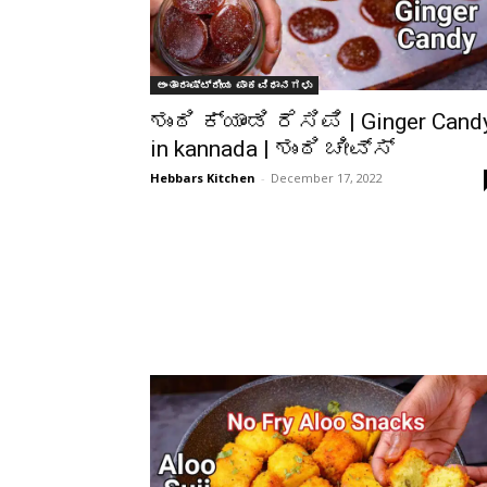
ಅಂತಾರಾಷ್ಟ್ರೀಯ ಪಾಕವಿಧಾನಗಳು
ಶುಂಠಿ ಕ್ಯಾಂಡಿ ರೆಸಿಪಿ | Ginger Cand
in kannada | ಶುಂಠಿ ಚೀವ್ಸ್
Hebbars Kitchen
-
December 17, 2022