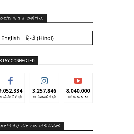
ನಮ್ಮ ಇತರ ಭಾಷೆಗಳು
English
हिन्दी
(
Hindi
)
STAY CONNECTED
9,052,334
3,257,846
8,040,000
ಅಭಿಮಾನಿಗಳು
ಅನುಯಾಯಿಗಳು
ಚಂದಾದಾರರು
ವರ್ಗಗಳ ಪ್ರಕಾರ ಬ್ರೌಸ್ ಮಾಡಿ