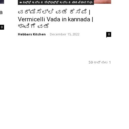
ಈರುಳ್ಳಿ ಇಲ್ಲದ ಬೆಳ್ಳುಳ್ಳಿ ಇಲ್ಲದ ಪಾಕವಿಧಾನಗಳು
a
ವರ್ಮಿಸೆಲ್ಲಿ ವಡೆ ರೆಸಿಪಿ |
Vermicelli Vada in kannada |
ಶಾವಿಗೆ ವಡೆ
0
Hebbars Kitchen
-
December 15, 2022
0
59 ಆಫ್ ಪುಟ 1