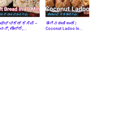
ೇಕರಿ ಪಾಕವಿಧಾನಗಳು
ದೀಪಾವಳಿ ಸಿಹಿತಿಂಡಿಗಳು
ಫ್ಟ್ ಬ್ರೆಡ್ ರೆಸಿಪಿ –
ತೆಂಗಿನಕಾಯಿ ಉಂಡೆ |
ನ್, ಮೊಟ್ಟೆ,...
Coconut Ladoo In...