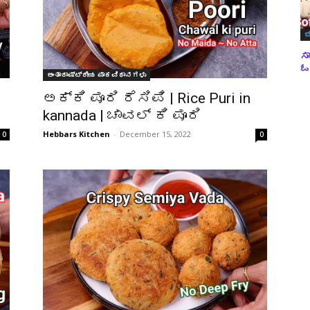
ಬ
ಸಾ
ಓವ
ಅಂತಾರಾಷ್ಟ್ರೀಯ ಪಾಕವಿಧಾನಗಳು
ಅಕ್ಕಿ ಪೂರಿ ರೆಸಿಪಿ | Rice Puri in
kannada | ಚಾವಲ್ ಕಿ ಪೂರಿ
Hebbars Kitchen
-
December 15, 2022
0
0