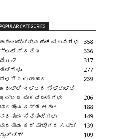
POPULAR CATEGORIES
ಅಂತಾರಾಷ್ಟ್ರೀಯ ಪಾಕವಿಧಾನಗಳು
358
ಗ್ಲುಟೆನ್ ರಹಿತ
336
ವೇಗನ್
317
ತಿಂಡಿಗಳು
277
ಬೆಳಗಿನ ಉಪಾಹಾರ
239
ಈರುಳ್ಳಿ ಇಲ್ಲದ ಬೆಳ್ಳುಳ್ಳಿ
ಇಲ್ಲದ ಪಾಕವಿಧಾನಗಳು
206
ಭಾರತೀಯ ರಸ್ತೆ ಆಹಾರ
188
ಭಾರತೀಯ ಸಿಹಿತಿಂಡಿಗಳು
149
ಭಾರತೀಯ ಕರಿ ಮೇಲೋಗರ ಸಬ್ಜಿ
139
ಸೈಡ್ ಡಿಶ್
109