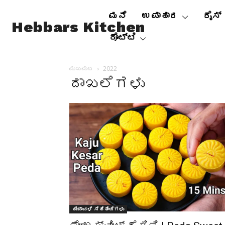
ಮನೆ
ಉಪಾಹಾರ
ರೈಸ್
Hebbars Kitchen
ರೊಟ್ಟಿ
ಮುಖಪುಟ
2022
ದಾಖಲೆಗಳು
ದೀಪಾವಳಿ ಸಿಹಿತಿಂಡಿಗಳು