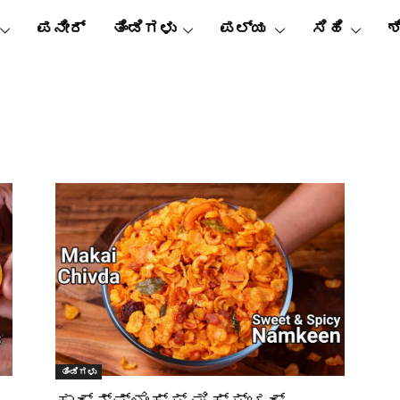
ಪನೀರ್
ತಿಂಡಿಗಳು
ಪಲ್ಯ
ಸಿಹಿ
ಶ
ತಿಂಡಿಗಳು