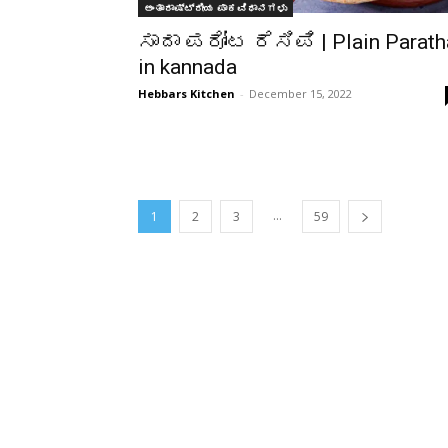
ಅಂತಾರಾಷ್ಟ್ರೀಯ ಪಾಕವಿಧಾನಗಳು
ಸಾದಾ ಪರೋಟ ರೆಸಿಪಿ | Plain Parath
in kannada
Hebbars Kitchen
-
December 15, 2022
...
1
2
3
59