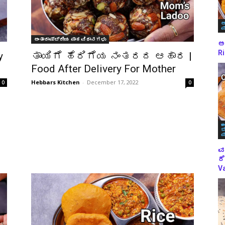
ಅ
ಪ
ಅಂತಾರಾಷ್ಟ್ರೀಯ ಪಾಕವಿಧಾನಗಳು
ಅಕ
Ri
y
ತಾಯಿಗೆ ಹೆರಿಗೆಯ ನಂತರದ ಆಹಾರ |
Food After Delivery For Mother
Hebbars Kitchen
-
December 17, 2022
0
0
ಈ
ಬ
ಪ
ವ
ರೆ
Va