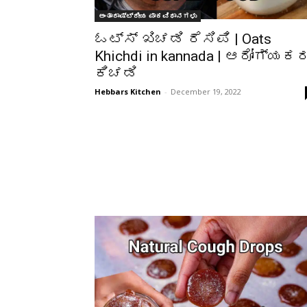
ಅಂತಾರಾಷ್ಟ್ರೀಯ ಪಾಕವಿಧಾನಗಳು
ಓಟ್ಸ್ ಖಿಚಡಿ ರೆಸಿಪಿ | Oats
Khichdi in kannada | ಆರೋಗ್ಯಕ
ಕಿಚಡಿ
Hebbars Kitchen
-
December 19, 2022