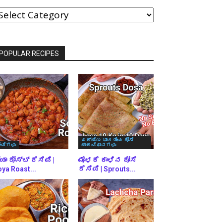
ವರ್ಗಗಳ
್ರಕಾರ
್ರೌಸ್
ಾಡಿ
POPULAR RECIPES
ದಕ್ಷಿಣ ಭಾರತೀಯ ದೋಸೆ
ಿಂಡಿಗಳು
ಪಾಕವಿಧಾನಗಳು
ಯಾ ರೋಸ್ಟ್ ರೆಸಿಪಿ |
ಮೊಳಕೆ ಕಾಳಿನ ದೋಸೆ
ya Roast...
ರೆಸಿಪಿ | Sprouts...