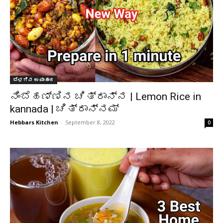
ಬೆಳಗಿನ ಉಪಾಹಾರ
ನಿಂಬೆಹಣ್ಣಿನ ಚಿತ್ರಾನ್ನ | Lemon Rice in
kannada | ಚಿತ್ರಾನ್ನಮ್
Hebbars Kitchen
-
September 8, 2022
0