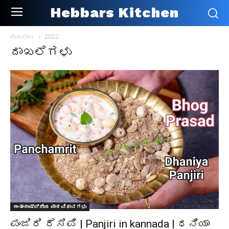
Hebbars Kitchen
ಮುಖಪುಟ
2022
ದಾಖಲೆಗಳು
ಅಂತಾರಾಷ್ಟ್ರೀಯ ಪಾಕವಿಧಾನಗಳು
ಪಂಜಿರಿ ರೆಸಿಪಿ | Panjiri in kannada | ಧನಿಯಾ