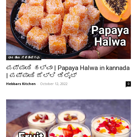
ಭಾರತೀಯ ಸಿಹಿತಿಂಡಿಗಳು
ಪಪ್ಪಾಯಿ ಹಲ್ವಾ | Papaya Halwa in kannada
| ಪಪ್ಪಾಯಿ ಜೆಲ್ಲಿ ಡಿಲೈಟ್
Hebbars Kitchen
-
October 12, 2022
0