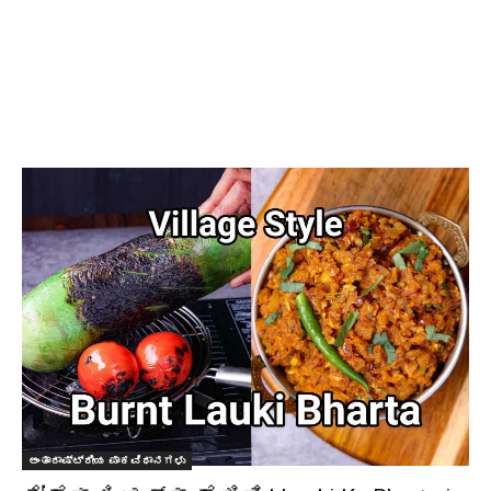
ಅಂತಾರಾಷ್ಟ್ರೀಯ ಪಾಕವಿಧಾನಗಳು