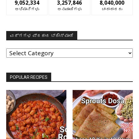
9,052,334
3,257,846
8,040,000
ಅಭಿಮಾನಿಗಳು
ಅನುಯಾಯಿಗಳು
ಚಂದಾದಾರರು
ವರ್ಗಗಳ ಪ್ರಕಾರ ಬ್ರೌಸ್ ಮಾಡಿ
ವರ್ಗಗಳ
ಪ್ರಕಾರ
ಬ್ರೌಸ್
ಮಾಡಿ
POPULAR RECIPES