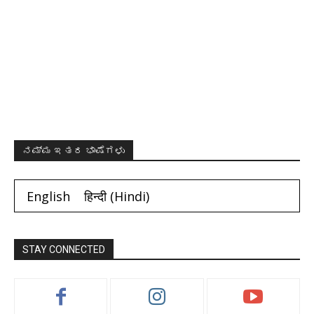
ನಮ್ಮ ಇತರ ಭಾಷೆಗಳು
English
हिन्दी
(
Hindi
)
STAY CONNECTED