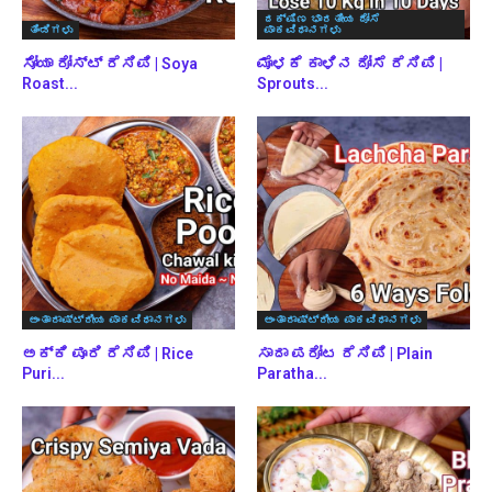
ದಕ್ಷಿಣ ಭಾರತೀಯ ದೋಸೆ
ತಿಂಡಿಗಳು
ಪಾಕವಿಧಾನಗಳು
ಸೋಯಾ ರೋಸ್ಟ್ ರೆಸಿಪಿ | Soya
ಮೊಳಕೆ ಕಾಳಿನ ದೋಸೆ ರೆಸಿಪಿ |
Roast...
Sprouts...
ಅಂತಾರಾಷ್ಟ್ರೀಯ ಪಾಕವಿಧಾನಗಳು
ಅಂತಾರಾಷ್ಟ್ರೀಯ ಪಾಕವಿಧಾನಗಳು
ಅಕ್ಕಿ ಪೂರಿ ರೆಸಿಪಿ | Rice
ಸಾದಾ ಪರೋಟ ರೆಸಿಪಿ | Plain
Puri...
Paratha...