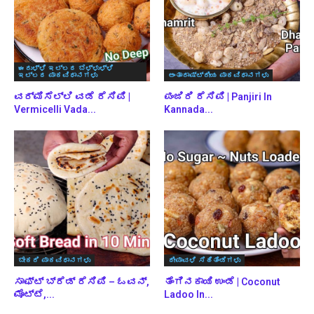
ಈರುಳ್ಳಿ ಇಲ್ಲದ ಬೆಳ್ಳುಳ್ಳಿ
ಇಲ್ಲದ ಪಾಕವಿಧಾನಗಳು
ಅಂತಾರಾಷ್ಟ್ರೀಯ ಪಾಕವಿಧಾನಗಳು
ವರ್ಮಿಸೆಲ್ಲಿ ವಡೆ ರೆಸಿಪಿ |
ಪಂಜಿರಿ ರೆಸಿಪಿ | Panjiri In
Vermicelli Vada...
Kannada...
ಬೇಕರಿ ಪಾಕವಿಧಾನಗಳು
ದೀಪಾವಳಿ ಸಿಹಿತಿಂಡಿಗಳು
ಸಾಫ್ಟ್ ಬ್ರೆಡ್ ರೆಸಿಪಿ – ಓವನ್,
ತೆಂಗಿನಕಾಯಿ ಉಂಡೆ | Coconut
ಮೊಟ್ಟೆ,...
Ladoo In...