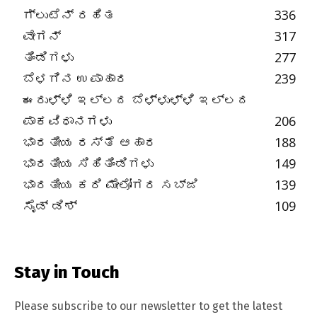
ಗ್ಲುಟೆನ್ ರಹಿತ
336
ವೇಗನ್
317
ತಿಂಡಿಗಳು
277
ಬೆಳಗಿನ ಉಪಾಹಾರ
239
ಈರುಳ್ಳಿ ಇಲ್ಲದ ಬೆಳ್ಳುಳ್ಳಿ ಇಲ್ಲದ
ಪಾಕವಿಧಾನಗಳು
206
ಭಾರತೀಯ ರಸ್ತೆ ಆಹಾರ
188
ಭಾರತೀಯ ಸಿಹಿತಿಂಡಿಗಳು
149
ಭಾರತೀಯ ಕರಿ ಮೇಲೋಗರ ಸಬ್ಜಿ
139
ಸೈಡ್ ಡಿಶ್
109
Stay in Touch
Please subscribe to our newsletter to get the latest