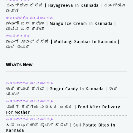
ಗ್ಲುಟೆನ್ ರಹಿತ
ಹಯಗ್ರೀವಾ ರೆಸಿಪಿ | Hayagreeva In Kannada | ಹಯಗ್ರೀವ
ಮಡ್ಡಿ
ಅಂತಾರಾಷ್ಟ್ರೀಯ ಪಾಕವಿಧಾನಗಳು
ಮ್ಯಾಂಗೋ ಐಸ್ ಕ್ರೀಮ್ | Mango Ice Cream In Kannada |
ಮಾವಿನ ಐಸ್ ಕ್ರೀಮ್
ಗ್ಲುಟೆನ್ ರಹಿತ
ಮೂಲಂಗಿ ಸಾಂಬಾರ್ ರೆಸಿಪಿ | Mullangi Sambar In Kannada |
ಮೂಲಿ ಸಾಂಬಾರ್
What's New
ಅಂತಾರಾಷ್ಟ್ರೀಯ ಪಾಕವಿಧಾನಗಳು
ಶುಂಠಿ ಕ್ಯಾಂಡಿ ರೆಸಿಪಿ | Ginger Candy In Kannada | ಶುಂಠಿ
ಚೀವ್ಸ್
ಅಂತಾರಾಷ್ಟ್ರೀಯ ಪಾಕವಿಧಾನಗಳು
ತಾಯಿಗೆ ಹೆರಿಗೆಯ ನಂತರದ ಆಹಾರ | Food After Delivery
For Mother
ಅಂತಾರಾಷ್ಟ್ರೀಯ ಪಾಕವಿಧಾನಗಳು
ರವೆ ಆಲೂಗಡ್ಡೆ ಬೈಟ್ಸ್ ರೆಸಿಪಿ | Suji Potato Bites In
Kannada