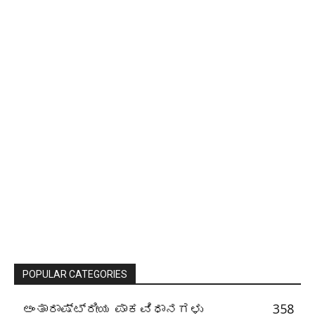
POPULAR CATEGORIES
ಅಂತಾರಾಷ್ಟ್ರೀಯ ಪಾಕವಿಧಾನಗಳು
358