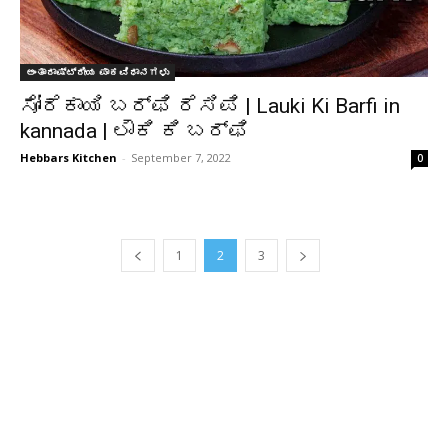
ಅಂತಾರಾಷ್ಟ್ರೀಯ ಪಾಕವಿಧಾನಗಳು
ಸೋರೆಕಾಯಿ ಬರ್ಫಿ ರೆಸಿಪಿ | Lauki Ki Barfi in
kannada | ಲೌಕಿ ಕಿ ಬರ್ಫಿ
Hebbars Kitchen
-
September 7, 2022
0
1
2
3