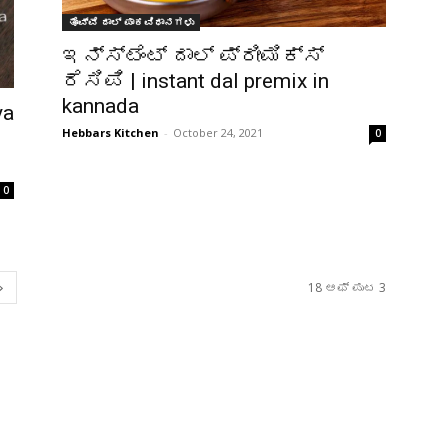
ತೊವ್ವೆ ದಾಲ್ ಪಾಕವಿಧಾನಗಳು
ಇನ್ಸ್ಟೆಂಟ್ ದಾಲ್ ಪ್ರೀಮಿಕ್ಸ್
ರೆಸಿಪಿ | instant dal premix in
kannada
ya
Hebbars Kitchen
-
October 24, 2021
0
0
18 ಆಫ್ ಪುಟ 3