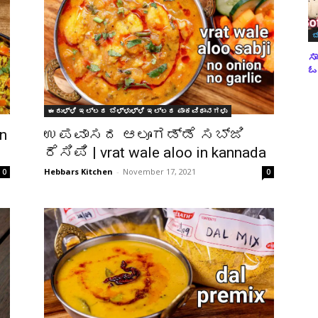
ಬ
ಸಾ
ಓವ
ಈರುಳ್ಳಿ ಇಲ್ಲದ ಬೆಳ್ಳುಳ್ಳಿ ಇಲ್ಲದ ಪಾಕವಿಧಾನಗಳು
n
ಉಪವಾಸದ ಆಲೂಗಡ್ಡೆ ಸಬ್ಜಿ
ರೆಸಿಪಿ | vrat wale aloo in kannada
Hebbars Kitchen
-
November 17, 2021
0
0