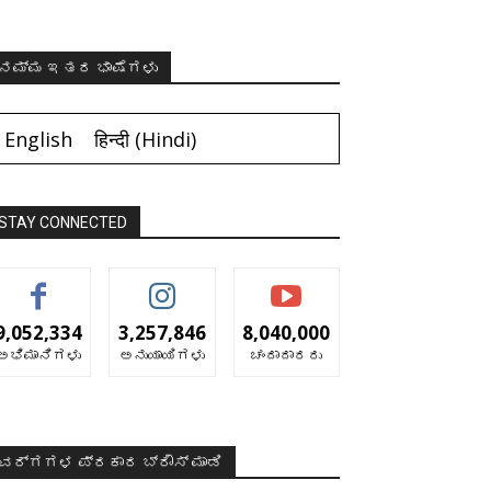
ನಮ್ಮ ಇತರ ಭಾಷೆಗಳು
English
हिन्दी
(
Hindi
)
STAY CONNECTED
9,052,334
3,257,846
8,040,000
ಅಭಿಮಾನಿಗಳು
ಅನುಯಾಯಿಗಳು
ಚಂದಾದಾರರು
ವರ್ಗಗಳ ಪ್ರಕಾರ ಬ್ರೌಸ್ ಮಾಡಿ