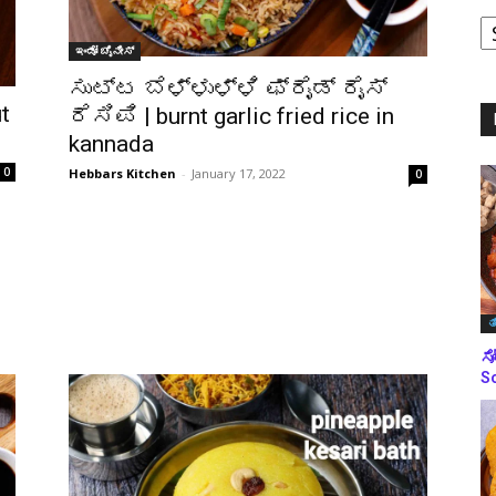
ಪ
ಇಂಡೋ ಚೈನೀಸ್
ಬ
ಮ
ಸುಟ್ಟ ಬೆಳ್ಳುಳ್ಳಿ ಫ್ರೈಡ್ ರೈಸ್
t
ರೆಸಿಪಿ | burnt garlic fried rice in
kannada
0
Hebbars Kitchen
-
January 17, 2022
0
ತ
ಸೋ
So