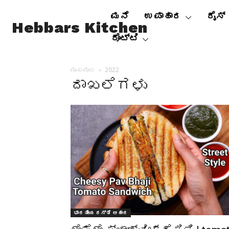
ಮನೆ
ಉಪಾಹಾರ
ರೈಸ್
Hebbars Kitchen
ರೊಟ್ಟಿ
ಮುಖಪುಟ
2022
ದಾಖಲೆಗಳು
ಭಾರತೀಯ ರಸ್ತೆ ಆಹಾರ