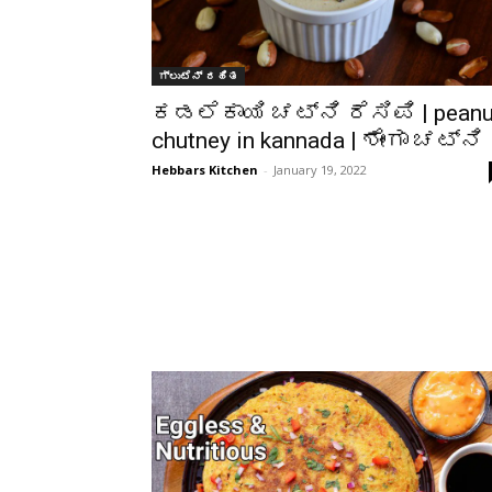
ಗ್ಲುಟೆನ್ ರಹಿತ
ಕಡಲೆಕಾಯಿ ಚಟ್ನಿ ರೆಸಿಪಿ | peanu
chutney in kannada | ಶೇಂಗಾ ಚಟ್ನಿ
Hebbars Kitchen
-
January 19, 2022