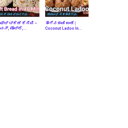
ೇಕರಿ ಪಾಕವಿಧಾನಗಳು
ದೀಪಾವಳಿ ಸಿಹಿತಿಂಡಿಗಳು
ಫ್ಟ್ ಬ್ರೆಡ್ ರೆಸಿಪಿ –
ತೆಂಗಿನಕಾಯಿ ಉಂಡೆ |
ನ್, ಮೊಟ್ಟೆ,...
Coconut Ladoo In...