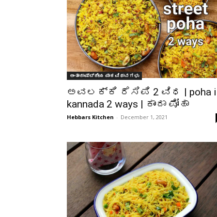
ಅಂತಾರಾಷ್ಟ್ರೀಯ ಪಾಕವಿಧಾನಗಳು
ಅವಲಕ್ಕಿ ರೆಸಿಪಿ 2 ವಿಧ | poha i
kannada 2 ways | ಕಾಂದಾ ಪೋಹಾ
Hebbars Kitchen
-
December 1, 2021