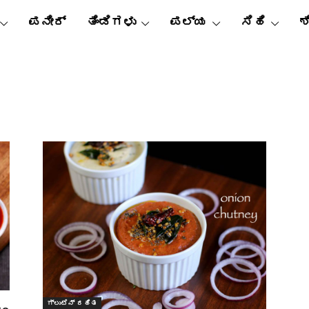
ಪನೀರ್
ತಿಂಡಿಗಳು
ಪಲ್ಯ
ಸಿಹಿ
ಶ
ಗ್ಲುಟೆನ್ ರಹಿತ