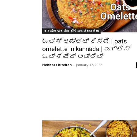
ದಕ್ಷಿಣ ಭಾರತೀಯ ದೋಸೆ ಪಾಕವಿಧಾನಗಳು
ಓಟ್ಸ್ ಆಮ್ಲೆಟ್ ರೆಸಿಪಿ | oats
omelette in kannada | ಎಗ್ಲೆಸ್
ಓಟ್ಸ್ ವೆಜ್ ಆಮ್ಲೆಟ್
Hebbars Kitchen
-
January 17, 2022