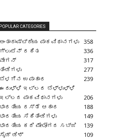
POPULAR CATEGORIES
ಅಂತಾರಾಷ್ಟ್ರೀಯ ಪಾಕವಿಧಾನಗಳು
358
ಗ್ಲುಟೆನ್ ರಹಿತ
336
ವೇಗನ್
317
ತಿಂಡಿಗಳು
277
ಬೆಳಗಿನ ಉಪಾಹಾರ
239
ಈರುಳ್ಳಿ ಇಲ್ಲದ ಬೆಳ್ಳುಳ್ಳಿ
ಇಲ್ಲದ ಪಾಕವಿಧಾನಗಳು
206
ಭಾರತೀಯ ರಸ್ತೆ ಆಹಾರ
188
ಭಾರತೀಯ ಸಿಹಿತಿಂಡಿಗಳು
149
ಭಾರತೀಯ ಕರಿ ಮೇಲೋಗರ ಸಬ್ಜಿ
139
ಸೈಡ್ ಡಿಶ್
109