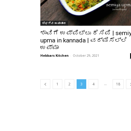
ಬೆಳಗಿನ ಉಪಾಹಾರ
ಶಾವಿಗೆ ಉಪ್ಪಿಟ್ಟು ರೆಸಿಪಿ | semi
upma in kannada | ವರ್ಮಿಸೆಲ್ಲಿ
ಉಪ್ಮಾ
Hebbars Kitchen
-
October 29, 2021
...
1
2
3
4
18