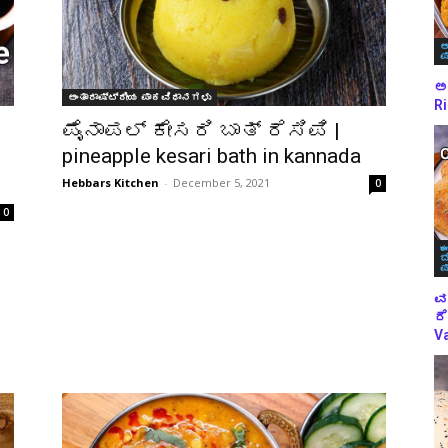
ಅ
ಪ
ಅಕ
ಅಂತಾರಾಷ್ಟ್ರೀಯ ಪಾಕವಿಧಾನಗಳು
Ri
ಪೈನಾಪಲ್ ಕೇಸರಿ ಬಾತ್ ರೆಸಿಪಿ |
pineapple kesari bath in kannada
Hebbars Kitchen
-
December 5, 2021
0
0
ಈ
ಬ
ಪ
ವ
ರೆ
Va