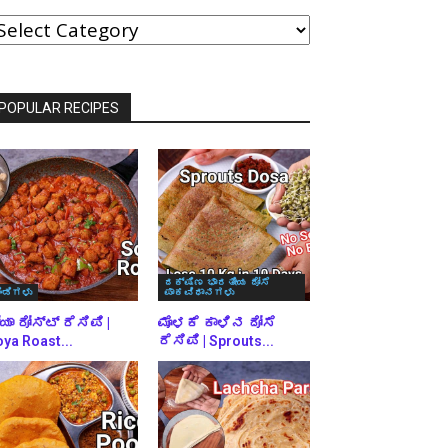
ವರ್ಗಗಳ
್ರಕಾರ
್ರೌಸ್
ಾಡಿ
POPULAR RECIPES
ದಕ್ಷಿಣ ಭಾರತೀಯ ದೋಸೆ
ಿಂಡಿಗಳು
ಪಾಕವಿಧಾನಗಳು
ಯಾ ರೋಸ್ಟ್ ರೆಸಿಪಿ |
ಮೊಳಕೆ ಕಾಳಿನ ದೋಸೆ
ya Roast...
ರೆಸಿಪಿ | Sprouts...