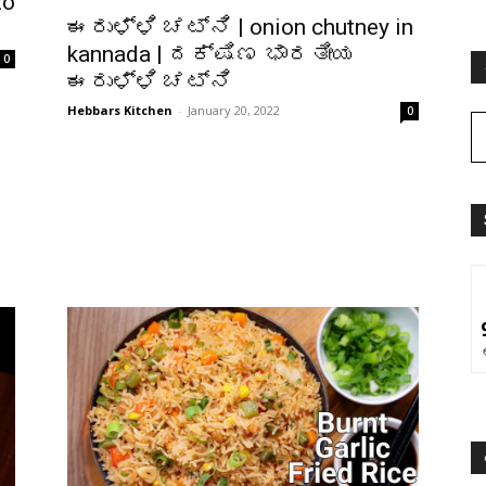
to
ಈರುಳ್ಳಿ ಚಟ್ನಿ | onion chutney in
kannada | ದಕ್ಷಿಣ ಭಾರತೀಯ
0
ಈರುಳ್ಳಿ ಚಟ್ನಿ
Hebbars Kitchen
-
January 20, 2022
0