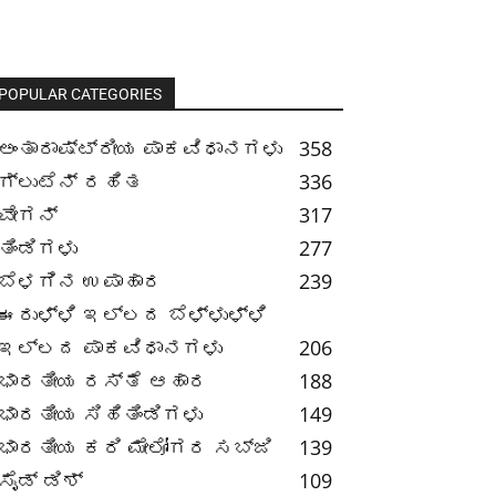
POPULAR CATEGORIES
ಅಂತಾರಾಷ್ಟ್ರೀಯ ಪಾಕವಿಧಾನಗಳು
358
ಗ್ಲುಟೆನ್ ರಹಿತ
336
ವೇಗನ್
317
ತಿಂಡಿಗಳು
277
ಬೆಳಗಿನ ಉಪಾಹಾರ
239
ಈರುಳ್ಳಿ ಇಲ್ಲದ ಬೆಳ್ಳುಳ್ಳಿ
ಇಲ್ಲದ ಪಾಕವಿಧಾನಗಳು
206
ಭಾರತೀಯ ರಸ್ತೆ ಆಹಾರ
188
ಭಾರತೀಯ ಸಿಹಿತಿಂಡಿಗಳು
149
ಭಾರತೀಯ ಕರಿ ಮೇಲೋಗರ ಸಬ್ಜಿ
139
ಸೈಡ್ ಡಿಶ್
109