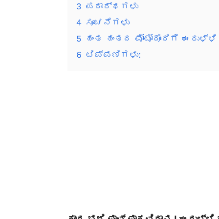
3
ಪದಾರ್ಥಗಳು
4
ಸೂಚನೆಗಳು
5
ಹಂತ ಹಂತದ ಫೋಟೋದೊಂದಿಗೆ ಈರುಳ್ಳಿ 
6
ಟಿಪ್ಪಣಿಗಳು:
ಕಾಂದ ಭಜಿ ಪಾವ್ ಪಾಕವಿಧಾನ | ಈರುಳ್ಳಿ ಭಜ