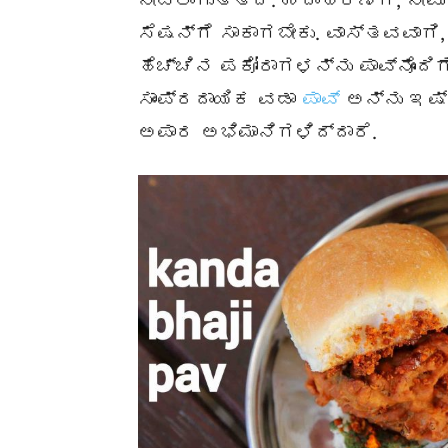
ನೀಡಲಾಗುತ್ತದೆ. ಉದಾಹರಣೆಗೆ, ನೀವು 
ಸೆಷನ್‌ಗೆ ಸಾಕಾಗಬೇಕು. ವಾಸ್ತವವಾಗಿ,
ಹೆಚ್ಚಿನ ಪಕೋರಾಗಳನ್ನು ಪಾವ್‌ನೊಂದಿ
ಸಾಂಪ್ರದಾಯಿಕ ವಡಾ
ಪಾವ್
ಅನ್ನು ಇಷ್
ಅಪಾರ ಅಭಿಮಾನಿಗಳಿದ್ದಾರೆ.