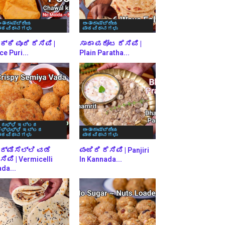
ಂತಾರಾಷ್ಟ್ರೀಯ
ಅಂತಾರಾಷ್ಟ್ರೀಯ
ಾಕವಿಧಾನಗಳು
ಪಾಕವಿಧಾನಗಳು
್ಕಿ ಪೂರಿ ರೆಸಿಪಿ |
ಸಾದಾ ಪರೋಟ ರೆಸಿಪಿ |
ce Puri...
Plain Paratha...
ರುಳ್ಳಿ ಇಲ್ಲದ
ೆಳ್ಳುಳ್ಳಿ ಇಲ್ಲದ
ಅಂತಾರಾಷ್ಟ್ರೀಯ
ಾಕವಿಧಾನಗಳು
ಪಾಕವಿಧಾನಗಳು
ರ್ಮಿಸೆಲ್ಲಿ ವಡೆ
ಪಂಜಿರಿ ರೆಸಿಪಿ | Panjiri
ಸಿಪಿ | Vermicelli
In Kannada...
da...