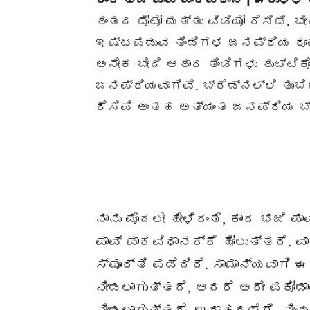
ಹಂತದ ಫೋಟೋ ಮತ್ತು ವಿಡಿಯೋ ರೆಸಿಪಿ. 
ಇಷ್ಟಪಡುವ ತಿಂಡಿಗಳ ಜನಪ್ರಿಯ ರೂಪವ
ಅನೇಕ ಬೀದಿ ಆಹಾರ ತಿಂಡಿಗಳು ಹುಟ್ಟಿಕ
ಜನಪ್ರಿಯವಾಗಿವೆ. ಬ್ರೆಡ್ನಲ್ಲಿ ತುಂಬಿ
ರೆಸಿಪಿ ಅಂತಹ ಅತ್ಯಂತ ಜನಪ್ರಿಯ ಬ್
ನಾನು ಮೊದಲೇ ಹೇಳಿದಂತೆ, ಕಾಂದ ಭಜಿ 
ಪಾವ್ ಪಾಕವಿಧಾನಕ್ಕೆ ಹೋಲುತ್ತದೆ. ವ
ಸ್ಫೂರ್ತಿ ಪಡೆದಿದೆ. ಸಾಮಾನ್ಯವಾಗಿ
ನೀಡಲಾಗುತ್ತದೆ, ಆದರೆ ಅದೇ ಪಕೋಡಾವನ