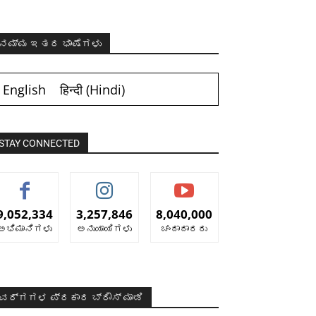
ನಮ್ಮ ಇತರ ಭಾಷೆಗಳು
English
हिन्दी
(
Hindi
)
STAY CONNECTED
9,052,334
3,257,846
8,040,000
ಅಭಿಮಾನಿಗಳು
ಅನುಯಾಯಿಗಳು
ಚಂದಾದಾರರು
ವರ್ಗಗಳ ಪ್ರಕಾರ ಬ್ರೌಸ್ ಮಾಡಿ