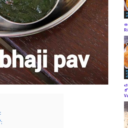
ಅ
ಪ
ಅಕ
Ri
ಈ
ಬ
ಪ
ವ
ರೆ
Va
:
: