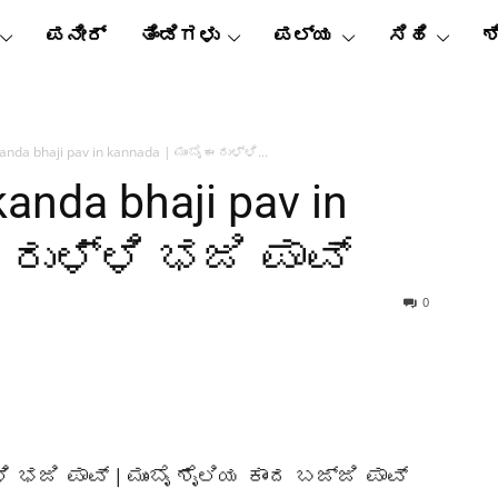
ಪನೀರ್
ತಿಂಡಿಗಳು
ಪಲ್ಯ
ಸಿಹಿ
ಶ
anda bhaji pav in kannada | ಮುಂಬೈ ಈರುಳ್ಳಿ...
kanda bhaji pav in
 ಈರುಳ್ಳಿ ಭಜಿ ಪಾವ್
0
 ಭಜಿ ಪಾವ್ | ಮುಂಬೈ ಶೈಲಿಯ ಕಾಂದ ಬಜ್ಜಿ ಪಾವ್