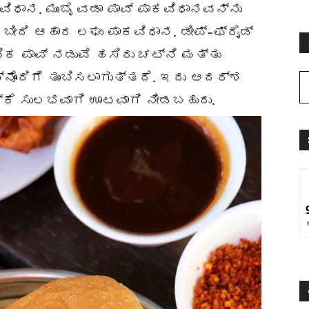
ಿಧಾನ. ಮುಂಬೈ ವಡಾ ಪಾವ್ ಪಾಕವಿಧಾನವನ್ನು
 ಬೀದಿ ಆಹಾರ ಲಘು ಪಾಕವಿಧಾನ. ಡೀಪ್-ಫ್ರೈಡ್
ಿಕ ಪಾವ್ ನಡುವೆ ಹಸಿರು ಚಟ್ನಿ ಮತ್ತು
ಸ್ನೊಂದಿಗೆ ತುಂಬಿಸಲಾಗುತ್ತದೆ. ಇದು ಆದರ್ಶ
್ಕೆ ಸುಲಭವಾಗಿ ಊಟವಾಗಿ ನೀಡಬಹುದು.