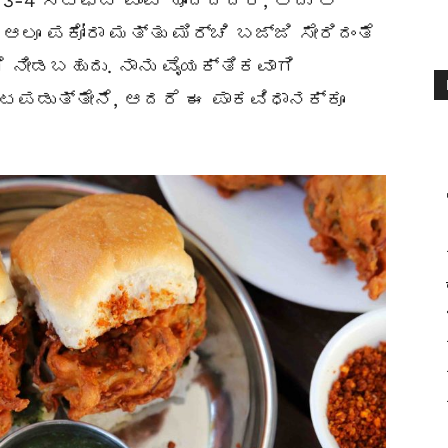
3-4 ಸ್ಟಫ್ಡ್ ಪಾವ್ ಹೊಂದಿದ್ದರೆ, ಅದು ಆ
 ಆಲೂ ಪಕೋರಾ ಮತ್ತು ಮಿರ್ಚಿ ಬಜ್ಜಿ ಸೇರಿದಂತೆ
ಗೆ ನೀಡಬಹುದು. ನಾನು ವೈಯಕ್ತಿಕವಾಗಿ
ಟಪಡುತ್ತೇನೆ, ಆದರೆ ಈ ಪಾಕವಿಧಾನಕ್ಕೂ