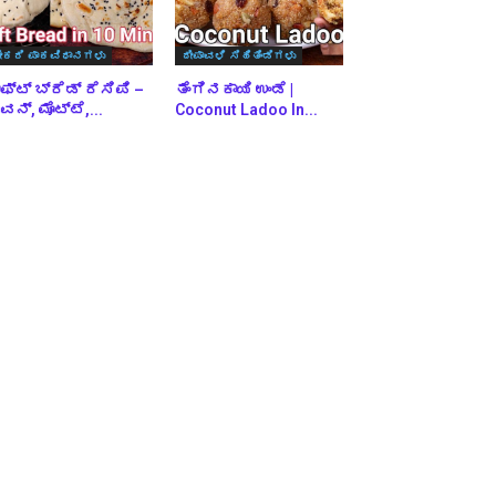
ೇಕರಿ ಪಾಕವಿಧಾನಗಳು
ದೀಪಾವಳಿ ಸಿಹಿತಿಂಡಿಗಳು
ಫ್ಟ್ ಬ್ರೆಡ್ ರೆಸಿಪಿ –
ತೆಂಗಿನಕಾಯಿ ಉಂಡೆ |
ನ್, ಮೊಟ್ಟೆ,...
Coconut Ladoo In...