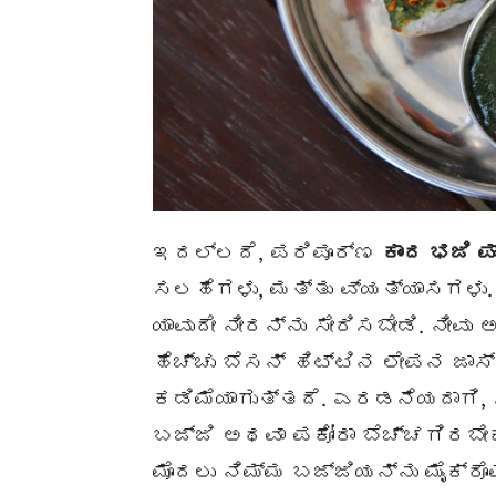
ಇದಲ್ಲದೆ, ಪರಿಪೂರ್ಣ
ಕಾಂದ ಭಜಿ ಪ
ಸಲಹೆಗಳು, ಮತ್ತು ವ್ಯತ್ಯಾಸಗಳು. 
ಯಾವುದೇ ನೀರನ್ನು ಸೇರಿಸಬೇಡಿ. ನೀವು ಅ
ಹೆಚ್ಚು ಬೆಸನ್ ಹಿಟ್ಟಿನ ಲೇಪನ ಜಾಸ್
ಕಡಿಮೆಯಾಗುತ್ತದೆ. ಎರಡನೆಯದಾಗಿ, ಸ
ಬಜ್ಜಿ ಅಥವಾ ಪಕೋರಾ ಬೆಚ್ಚಗಿರಬೇಕ
ಮೊದಲು ನಿಮ್ಮ ಬಜ್ಜಿಯನ್ನು ಮೈಕ್ರೊವ