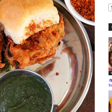
ಪ
ಬ
ಮ
ತ
ಸೋ
So