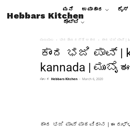
ಮನೆ
ಉಪಾಹಾರ
ರೈಸ್
Hebbars Kitchen
ರೊಟ್ಟಿ
ಮುಖಪುಟ
ಭಾರತೀಯ ರಸ್ತೆ ಆಹಾರ
ಕಾಂದ ಭಜಿ ಪಾವ್ | k
ಕಾಂದ ಭಜಿ ಪಾವ್ | 
kannada | ಮುಂಬೈ
ಮೂಲಕ
Hebbars Kitchen
-
March 6, 2020
ಕಾಂದ ಭಜಿ ಪಾವ್ ಪಾಕವಿಧಾನ | ಈರುಳ್ಳಿ