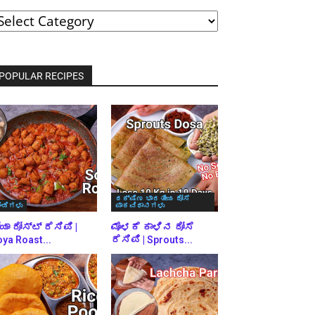
ವರ್ಗಗಳ
್ರಕಾರ
್ರೌಸ್
ಾಡಿ
POPULAR RECIPES
ದಕ್ಷಿಣ ಭಾರತೀಯ ದೋಸೆ
ಿಂಡಿಗಳು
ಪಾಕವಿಧಾನಗಳು
ಯಾ ರೋಸ್ಟ್ ರೆಸಿಪಿ |
ಮೊಳಕೆ ಕಾಳಿನ ದೋಸೆ
ya Roast...
ರೆಸಿಪಿ | Sprouts...