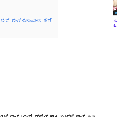
ಬ
ಭಜಿ ಪಾವ್ ಮಾಡುವುದು ಹೇಗೆ:
ಸಾ
ಓವ
ಿ ಪಾವ್ | ಮುಂಬೈ ಸ್ಟೈಲ್ ಕಾಂದ ಬಜ್ಜಿ ಪಾವ್
ಹಂತ