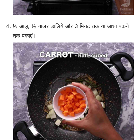
½ आलू, ½ गाजर डालिये और 3 मिनट तक या आधा पकने
तक पकाएं।