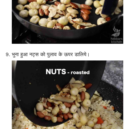
भुना हुआ नट्स को पुलाव के ऊपर डालिये।