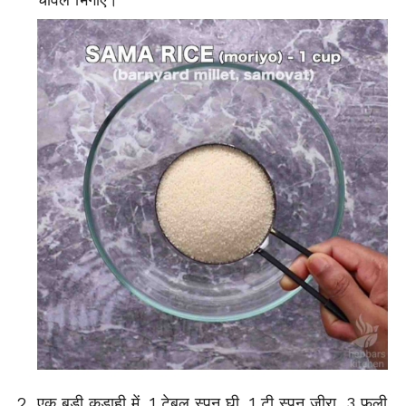
एक बड़ी कड़ाही में, 1 टेबल स्पून घी, 1 टी स्पून जीरा, 3 फली