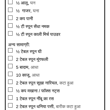
▢
½
आलू
,
घन
▢
½
गाजर
,
घना
▢
2
कप
पानी
▢
½
टी स्पून
सेंधा नमक
▢
½
टी स्पून
काली मिर्च पाउडर
अन्य सामाग्री:
▢
½
टेबल स्पून
घी
▢
2
टेबल स्पून
मूंगफली
▢
5
बादाम
,
आधा
▢
10
काजू
,
आधा
▢
2
टेबल स्पून
सूखा नारियल
,
कटा हुआ
▢
½
कप
मखाना / फॉक्स नट्स
▢
1
टेबल स्पून
नींबू का रस
▢
2
टेबल स्पून
धनिया पत्ती
,
बारीक कटा हुआ