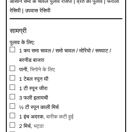
आसान समा के चावल पुलाव रेसिपी | व्रत का पुलाव | फराली
रेसिपी | उपवास रेसिपी
सामग्री
पुलाव के लिए:
▢
1
कप
समा चावल / समो चावल / मोरियो / समवाट /
बरनीड बाजरा
▢
पानी
,
भिगोने के लिए
▢
1
टेबल स्पून
घी
▢
1
टी स्पून
जीरा
▢
3
फली
इलायची
▢
½
टी स्पून
काली मिर्च
▢
1
इंच
अदरक
,
बारीक कटी हुई
▢
2
मिर्च
,
भट्ठा