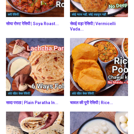
करी रेसिपी
कोई प्याज नहीं, कोई लहसुन नहीं
सोया रोस्ट रेसिपी | Soya Roast...
सेवई वड़ा रेसिपी | Vermicelli
Vada...
अंडे रहित केक रेसिपी
अंडे रहित केक रेसिपी
सादा पराठा | Plain Paratha In...
चावल की पूरी रेसिपी | Rice...