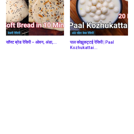
बेकरी रेसिपी
अंडे रहित केक रेसिपी
सॉफ्ट ब्रेड रेसिपी – ओवन, अंडा,...
पाल कोझुकट्टई रेसिपी | Paal
Kozhukattai...