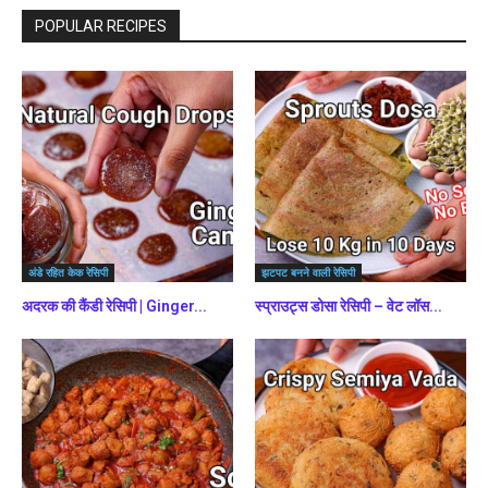
POPULAR RECIPES
अंडे रहित केक रेसिपी
झटपट बनने वाली रेसिपी
अदरक की कैंडी रेसिपी | Ginger...
स्प्राउट्स डोसा रेसिपी – वेट लॉस...