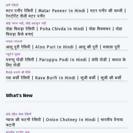
करी रेसिपी
मटर पनीर रेसिपी | Matar Paneer In Hindi | मटर पनीर की सब्जी |
रेस्टोरेंट शैली मटर पनीर
कोई प्याज नहीं, कोई लहसुन नहीं
पोहा चिवड़ा रेसिपी | Poha Chivda In Hindi | पोहा मिक्सचर | पोहा
चिवड़ा कैसे बनाएं
नाश्ता व्यंजनों
आलू पूरी रेसिपी | Aloo Puri In Hindi | आलू की पूरी | मसाला पूरी
ग्लूटेन मुक्त
परुप्पु पोडी रेसिपी | Paruppu Podi In Hindi | कंदि पोडी | चावल के
लिए पोडी
मिठाई बनाने की विधि
रवा बर्फी रेसिपी | Rava Burfi In Hindi | सूजी बर्फी | सूजी की बर्फी
What's New
अंडे रहित केक रेसिपी
प्याज की चटनी रेसिपी | Onion Chutney In Hindi | भारतीय वेंगाया
चटनी
भारतीय स्ट्रीट फूड