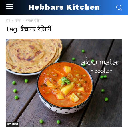
Hebbars Kitchen
होम
टैग्स
बैचलर रेसिपी
Tag: बैचलर रेसिपी
करी रेसिपी