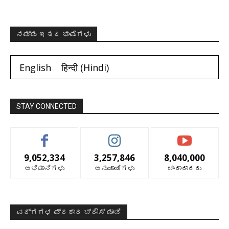
ನಮ್ಮ ಇತರ ಭಾಷೆಗಳು
English
हिन्दी
(
Hindi
)
STAY CONNECTED
9,052,334
3,257,846
8,040,000
ಅಭಿಮಾನಿಗಳು
ಅನುಯಾಯಿಗಳು
ಚಂದಾದಾರರು
ವರ್ಗಗಳ ಪ್ರಕಾರ ಬ್ರೌಸ್ ಮಾಡಿ