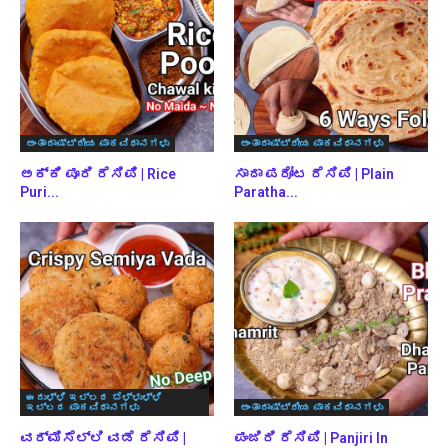
ಅಂತಾರಾಷ್ಟ್ರೀಯ ಪಾಕವಿಧಾನಗಳು
ಅಂತಾರಾಷ್ಟ್ರೀಯ ಪಾಕವಿಧಾನಗಳು
ಅಕ್ಕಿ ಪೂರಿ ರೆಸಿಪಿ | Rice
ಸಾದಾ ಪರೋಟ ರೆಸಿಪಿ | Plain
Puri...
Paratha...
ಈರುಳ್ಳಿ ಇಲ್ಲದ ಬೆಳ್ಳುಳ್ಳಿ
ಇಲ್ಲದ ಪಾಕವಿಧಾನಗಳು
ಅಂತಾರಾಷ್ಟ್ರೀಯ ಪಾಕವಿಧಾನಗಳು
ವರ್ಮಿಸೆಲ್ಲಿ ವಡೆ ರೆಸಿಪಿ |
ಪಂಜಿರಿ ರೆಸಿಪಿ | Panjiri In