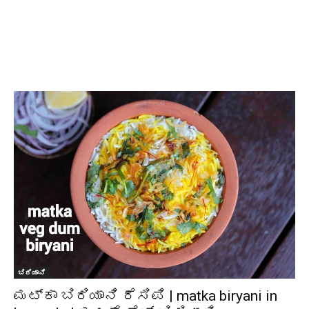
ಬಿರಿಯಾನಿ
ಮಟ್ಕಾ ಬಿರಿಯಾನಿ ರೆಸಿಪಿ | matka biryani in