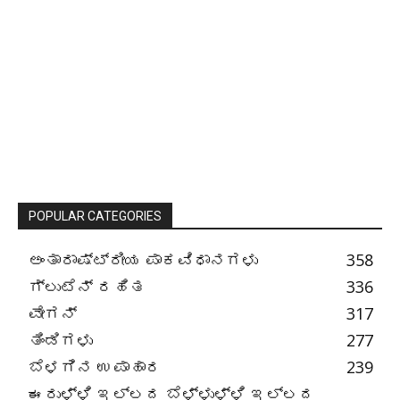
POPULAR CATEGORIES
ಅಂತಾರಾಷ್ಟ್ರೀಯ ಪಾಕವಿಧಾನಗಳು
358
ಗ್ಲುಟೆನ್ ರಹಿತ
336
ವೇಗನ್
317
ತಿಂಡಿಗಳು
277
ಬೆಳಗಿನ ಉಪಾಹಾರ
239
ಈರುಳ್ಳಿ ಇಲ್ಲದ ಬೆಳ್ಳುಳ್ಳಿ ಇಲ್ಲದ