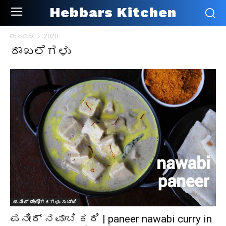
Hebbars Kitchen
ಮುಖಪುಟ
2020
ದಾಖಲೆಗಳು
ಪನೀರ್ ಮೇಲೋಗರಗಳು ಸಬ್ಜಿ
ಪನೀರ್ ನವಾಬಿ ಕರಿ | paneer nawabi curry in