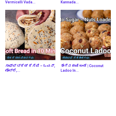
Vermicelli Vada...
Kannada...
ಬೇಕರಿ ಪಾಕವಿಧಾನಗಳು
ದೀಪಾವಳಿ ಸಿಹಿತಿಂಡಿಗಳು
ಸಾಫ್ಟ್ ಬ್ರೆಡ್ ರೆಸಿಪಿ – ಓವನ್,
ತೆಂಗಿನಕಾಯಿ ಉಂಡೆ | Coconut
ಮೊಟ್ಟೆ,...
Ladoo In...