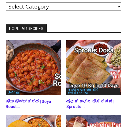
ವರ್ಗಗಳ
ಪ್ರಕಾರ
ಬ್ರೌಸ್
ಮಾಡಿ
POPULAR RECIPES
ದಕ್ಷಿಣ ಭಾರತೀಯ ದೋಸೆ
ತಿಂಡಿಗಳು
ಪಾಕವಿಧಾನಗಳು
ಸೋಯಾ ರೋಸ್ಟ್ ರೆಸಿಪಿ | Soya
ಮೊಳಕೆ ಕಾಳಿನ ದೋಸೆ ರೆಸಿಪಿ |
Roast...
Sprouts...