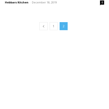
Hebbars Kitchen
-
December 18, 2019
0
1
2