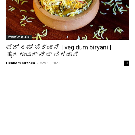
ಗ್ಲುಟೆನ್ ರಹಿತ
ವೆಜ್ ದಮ್ ಬಿರಿಯಾನಿ | veg dum biryani |
ಹೈದರಾಬಾದ್ ವೆಜ್ ಬಿರಿಯಾನಿ
Hebbars Kitchen
-
May 13, 2020
0