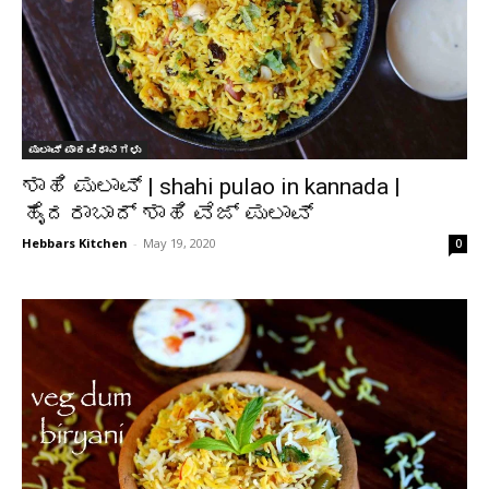
ಪುಲಾವ್ ಪಾಕವಿಧಾನಗಳು
ಶಾಹಿ ಪುಲಾವ್ | shahi pulao in kannada |
ಹೈದರಾಬಾದ್ ಶಾಹಿ ವೆಜ್ ಪುಲಾವ್
Hebbars Kitchen
-
May 19, 2020
0