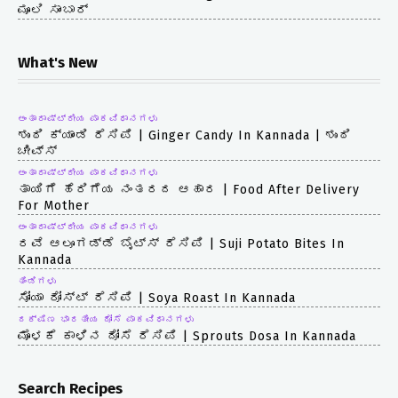
ಮೂಲಿ ಸಾಂಬಾರ್
What's New
ಅಂತಾರಾಷ್ಟ್ರೀಯ ಪಾಕವಿಧಾನಗಳು
ಶುಂಠಿ ಕ್ಯಾಂಡಿ ರೆಸಿಪಿ | Ginger Candy In Kannada | ಶುಂಠಿ
ಚೀವ್ಸ್
ಅಂತಾರಾಷ್ಟ್ರೀಯ ಪಾಕವಿಧಾನಗಳು
ತಾಯಿಗೆ ಹೆರಿಗೆಯ ನಂತರದ ಆಹಾರ | Food After Delivery
For Mother
ಅಂತಾರಾಷ್ಟ್ರೀಯ ಪಾಕವಿಧಾನಗಳು
ರವೆ ಆಲೂಗಡ್ಡೆ ಬೈಟ್ಸ್ ರೆಸಿಪಿ | Suji Potato Bites In
Kannada
ತಿಂಡಿಗಳು
ಸೋಯಾ ರೋಸ್ಟ್ ರೆಸಿಪಿ | Soya Roast In Kannada
ದಕ್ಷಿಣ ಭಾರತೀಯ ದೋಸೆ ಪಾಕವಿಧಾನಗಳು
ಮೊಳಕೆ ಕಾಳಿನ ದೋಸೆ ರೆಸಿಪಿ | Sprouts Dosa In Kannada
Search Recipes