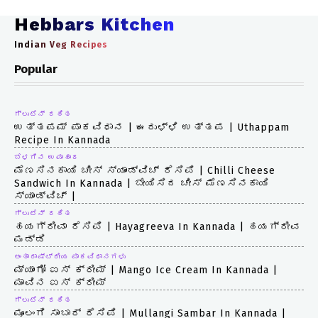
Hebbars Kitchen
Indian Veg Recipes
Popular
ಗ್ಲುಟೆನ್ ರಹಿತ
ಉತ್ತಪಮ್ ಪಾಕವಿಧಾನ | ಈರುಳ್ಳಿ ಉತ್ತಪ | Uthappam
Recipe In Kannada
ಬೆಳಗಿನ ಉಪಾಹಾರ
ಮೆಣಸಿನಕಾಯಿ ಚೀಸ್ ಸ್ಯಾಂಡ್‌ವಿಚ್ ರೆಸಿಪಿ | Chilli Cheese
Sandwich In Kannada | ಬೇಯಿಸಿದ ಚೀಸ್ ಮೆಣಸಿನಕಾಯಿ
ಸ್ಯಾಂಡ್ವಿಚ್ |
ಗ್ಲುಟೆನ್ ರಹಿತ
ಹಯಗ್ರೀವಾ ರೆಸಿಪಿ | Hayagreeva In Kannada | ಹಯಗ್ರೀವ
ಮಡ್ಡಿ
ಅಂತಾರಾಷ್ಟ್ರೀಯ ಪಾಕವಿಧಾನಗಳು
ಮ್ಯಾಂಗೋ ಐಸ್ ಕ್ರೀಮ್ | Mango Ice Cream In Kannada |
ಮಾವಿನ ಐಸ್ ಕ್ರೀಮ್
ಗ್ಲುಟೆನ್ ರಹಿತ
ಮೂಲಂಗಿ ಸಾಂಬಾರ್ ರೆಸಿಪಿ | Mullangi Sambar In Kannada |