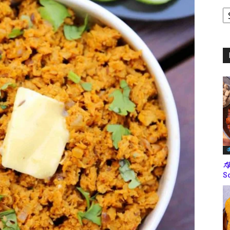
ಪ
ಬ
ಮ
ತ
ಸೋ
So