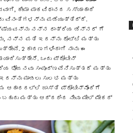
ತವವಾಗಿ, ಕೀಮಾ ಪಾಕವಿಧಾನದ ಸಸ್ಯಾಹಾರಿ
ು ವಿನಂತಿಗಳನ್ನು ಪಡೆಯುತ್ತಿದ್ದೆ.
್ಷ್ಯವನ್ನು ನನ್ನ ರಾತ್ರಿಯ ಡಿನ್ನರ್ ಗೆ
ನು, ನನ್ನ ಪತಿ ಇದನ್ನು ರೊಟ್ಟಿ ಮತ್ತು
ುತ್ತೇವೆ. 2 ಕಾರಣಗಳಿಂದಾಗಿ ನಾನು ಈ
ಯಾರಿಸುತ್ತೇನೆ. ಒಂದು ಪ್ರೋಟೀನ್
ರಿಯ ಭೋಜನವು ಸಂಪೂರ್ಣವೆನಿಸುತ್ತದೆ ಮತ್ತು
ಇದನ್ನು ಮಾಡಲು ಸುಲಭ ಮತ್ತು
ಹಾರದಲ್ಲಿ ಜಾಸ್ತಿ ಪ್ರೋಟೀನ್‌ನೊಂದಿಗೆ
ಹುದು ಮತ್ತು ಆದ್ದರಿಂದ ನೀವು ಮೀಲ್ ಮೇಕರ್