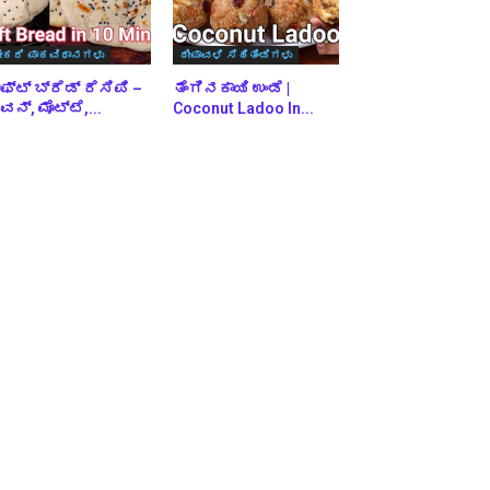
ೇಕರಿ ಪಾಕವಿಧಾನಗಳು
ದೀಪಾವಳಿ ಸಿಹಿತಿಂಡಿಗಳು
ಫ್ಟ್ ಬ್ರೆಡ್ ರೆಸಿಪಿ –
ತೆಂಗಿನಕಾಯಿ ಉಂಡೆ |
ನ್, ಮೊಟ್ಟೆ,...
Coconut Ladoo In...