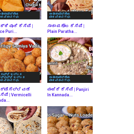
ಂತಾರಾಷ್ಟ್ರೀಯ
ಅಂತಾರಾಷ್ಟ್ರೀಯ
ಾಕವಿಧಾನಗಳು
ಪಾಕವಿಧಾನಗಳು
್ಕಿ ಪೂರಿ ರೆಸಿಪಿ |
ಸಾದಾ ಪರೋಟ ರೆಸಿಪಿ |
ce Puri...
Plain Paratha...
ರುಳ್ಳಿ ಇಲ್ಲದ
ೆಳ್ಳುಳ್ಳಿ ಇಲ್ಲದ
ಅಂತಾರಾಷ್ಟ್ರೀಯ
ಾಕವಿಧಾನಗಳು
ಪಾಕವಿಧಾನಗಳು
ರ್ಮಿಸೆಲ್ಲಿ ವಡೆ
ಪಂಜಿರಿ ರೆಸಿಪಿ | Panjiri
ಸಿಪಿ | Vermicelli
In Kannada...
da...