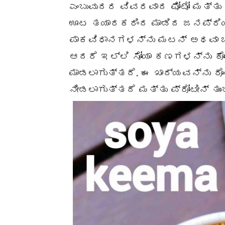
ಎಂಬುವುದರ ವಿವರವಾದ ಫೋಟೋ ಮತ್ತು ವ
ಊಟ ತಯಾರಕರಿಂದ ಮಾಡಿದ ಜನಪ್ರಿಯ 
ಪಾಕವಿಧಾನಗಳನ್ನು ಮಟನ್ ಅಥವಾ ಚಿ
ಆದರೆ ಇಲ್ಲಿ ಸೋಯಾ ಕಣಗಳನ್ನು ಕೊ
ಮಾಡಲಾಗುತ್ತದೆ. ಈ ಖಾದ್ಯವನ್ನು ರೊ
ನೀಡಲಾಗುತ್ತದೆ ಮತ್ತು ಪ್ರೋಟೀನ್ ತು