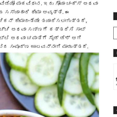
ಿಡಿಯೋ ಪಾಕವಿಧಾನ. ಇದು ಸೋಯಾ ಚಂಕ್ಸ್ ಅಥವಾ
ಸಸ್ಯಾಹಾರಿ ಕೀಮಾ ಆವೃತ್ತಿ. ಈ
ಕನ್ ಕೀಮಾದಂತೆಯೇ ತಯಾರಿಸಲಾಗುತ್ತದೆ,
ಚ್ಚಿ ಅಥವಾ ಸಣ್ಣಗೆ ಕತ್ತರಿಸಿ ಸಾಟ್
ಟ್ಟಿ ಅಥವಾ ಚಪಾತಿಗೆ ಸೈಡ್ ಡಿಶ್ ಆಗಿ
ಂಬಿದ ಸಂಪೂರ್ಣ ಊಟವನ್ನಾಗಿ ಮಾಡುತ್ತದೆ.