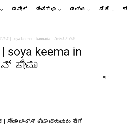
ಪನೀರ್
ತಿಂಡಿಗಳು
ಪಲ್ಯ
ಸಿಹಿ
ಶ
ರೆಸಿಪಿ | soya keema in kannada | ಸೋಯಾಬೀನ್ ಕೀಮಾ
 | soya keema in
ನ್ ಕೀಮಾ
0
 | ಸೋಯಾ ಚಂಕ್ಸ್ ಕೀಮಾ ಮಾಡುವುದು ಹೇಗೆ