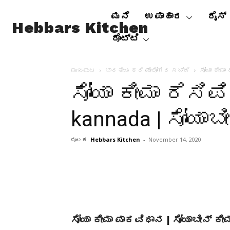
ಮನೆ
ಉಪಾಹಾರ
ರೈಸ್
Hebbars Kitchen
ರೊಟ್ಟಿ
ಮುಖಪುಟ
ಭಾರತೀಯ ಕರಿ ಮೇಲೋಗರ ಸಬ್ಜಿ
ಸೋಯಾ ಕೀಮಾ 
ಸೋಯಾ ಕೀಮಾ ರೆಸಿಪಿ
kannada | ಸೋಯಾಬೀ
ಮೂಲಕ
Hebbars Kitchen
-
November 14, 2020
ಸೋಯಾ ಕೀಮಾ ಪಾಕವಿಧಾನ | ಸೋಯಾಬೀನ್ ಕೀಮಾ