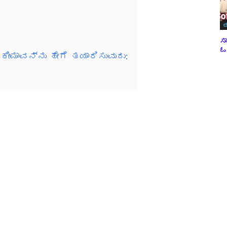
ಬ
ಸಾ
ಓವ
 ಕೀಮಾವನ್ನು ಹೇಗೆ ತಯಾರಿಸುವುದು: