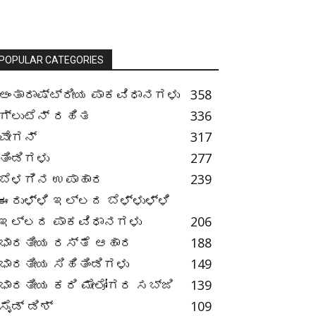
POPULAR CATEGORIES
ಅಂತಾರಾಷ್ಟ್ರೀಯ ಪಾಕವಿಧಾನಗಳು
358
ಗ್ಲುಟೆನ್ ರಹಿತ
336
ವೇಗನ್
317
ತಿಂಡಿಗಳು
277
ಬೆಳಗಿನ ಉಪಾಹಾರ
239
ಈರುಳ್ಳಿ ಇಲ್ಲದ ಬೆಳ್ಳುಳ್ಳಿ
ಇಲ್ಲದ ಪಾಕವಿಧಾನಗಳು
206
ಭಾರತೀಯ ರಸ್ತೆ ಆಹಾರ
188
ಭಾರತೀಯ ಸಿಹಿತಿಂಡಿಗಳು
149
ಭಾರತೀಯ ಕರಿ ಮೇಲೋಗರ ಸಬ್ಜಿ
139
ಸೈಡ್ ಡಿಶ್
109