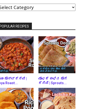
ವರ್ಗಗಳ
್ರಕಾರ
್ರೌಸ್
ಾಡಿ
POPULAR RECIPES
ದಕ್ಷಿಣ ಭಾರತೀಯ ದೋಸೆ
ಿಂಡಿಗಳು
ಪಾಕವಿಧಾನಗಳು
ಯಾ ರೋಸ್ಟ್ ರೆಸಿಪಿ |
ಮೊಳಕೆ ಕಾಳಿನ ದೋಸೆ
ya Roast...
ರೆಸಿಪಿ | Sprouts...