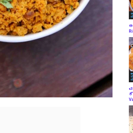
ಅ
ಪ
ಅಕ
Ri
ಈ
ಬ
ಪ
ವ
ರೆ
Va