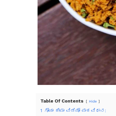
Table Of Contents
Hide
1
ಸೋಯಾ ಕೀಮಾ ವಿಡಿಯೋ ಪಾಕವಿಧಾನ: