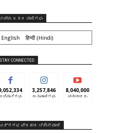
ನಮ್ಮ ಇತರ ಭಾಷೆಗಳು
English
हिन्दी
(
Hindi
)
STAY CONNECTED
9,052,334
3,257,846
8,040,000
ಅಭಿಮಾನಿಗಳು
ಅನುಯಾಯಿಗಳು
ಚಂದಾದಾರರು
ವರ್ಗಗಳ ಪ್ರಕಾರ ಬ್ರೌಸ್ ಮಾಡಿ