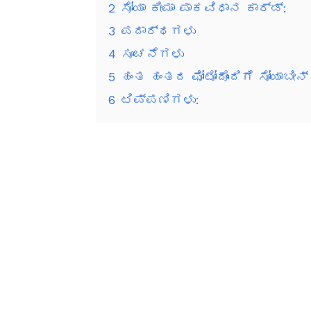
2
ಸೋಯಾ ಕೀಮಾ ಪಾಕವಿಧಾನ ಕಾರ್ಡ್:
3
ಪದಾರ್ಥಗಳು
4
ಸೂಚನೆಗಳು
5
ಹಂತ ಹಂತದ ಫೋಟೋದೊಂದಿಗೆ ಸೋಯಾಬೀನ್
6
ಟಿಪ್ಪಣಿಗಳು: