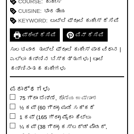
COURSE:
ಕುಕೀಸ್
CUISINE:
ಭಾರತೀಯ
KEYWORD:
ಟುಟ್ಟಿ ಫ್ರೂಟಿ ಕುಕೀಸ್ ರೆಸಿಪಿ
ಪ್ರಿಂಟ್ ರೆಸಿಪಿ
ಪಿನ್ ರೆಸಿಪಿ
ಸುಲಭವಾದ ತುಟ್ಟಿ ಫ್ರೂಟಿ ಕುಕೀಸ್ ಪಾಕವಿಧಾನ |
ಎಲ್ಲಾ ಹಣ್ಣಿನ ಬಿಸ್ಕತ್ತುಗಳು | ಟೂಟಿ
ಹಣ್ಣಿನಂತಹ ಕುಕೀಗಳು
ಪದಾರ್ಥಗಳು
▢
75
ಗ್ರಾಂ
ಬೆಣ್ಣೆ
,
ಕೋಣೆಯ ಉಷ್ಣಾಂಶ
▢
½
ಕಪ್
(60 ಗ್ರಾಂ) ಪುಡಿ ಸಕ್ಕರೆ
▢
1
ಕಪ್
(165 ಗ್ರಾಂ) ಮೈದಾ ಹಿಟ್ಟು
▢
¼
ಕಪ್
(38 ಗ್ರಾಂ) ಕಸ್ಟರ್ಡ್ ಪೌಡರ್
,