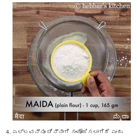
ಎಲ್ಲವನ್ನೂ ಚೆನ್ನಾಗಿ ಸಂಯೋಜಿಸಲಾಗಿದೆ ಎಂದು