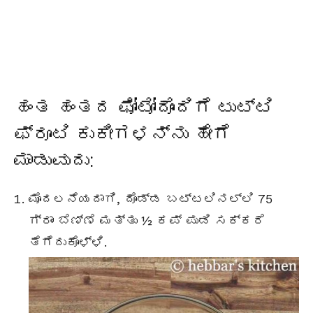
ಹಂತ ಹಂತದ ಫೋಟೋದೊಂದಿಗೆ ಟುಟ್ಟಿ
ಫ್ರೂಟಿ ಕುಕೀಗಳನ್ನು ಹೇಗೆ
ಮಾಡುವುದು:
ಮೊದಲನೆಯದಾಗಿ, ದೊಡ್ಡ ಬಟ್ಟಲಿನಲ್ಲಿ 75
ಗ್ರಾಂ ಬೆಣ್ಣೆ ಮತ್ತು ½ ಕಪ್ ಪುಡಿ ಸಕ್ಕರೆ
ತೆಗೆದುಕೊಳ್ಳಿ.