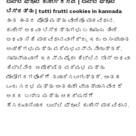
ಟುಟ್ಟಿ ಫ್ರೂಟಿ ಕುಕೀಸ್ ರೆಸಿಪಿ | ಟುಟ್ಟಿ ಫ್ರೂಟಿ
ಬಿಸ್ಕತ್ತು | tutti frutti cookies in kannada
ಹಂತ ಹಂತದ ಫೋಟೋ ಮತ್ತು ವೀಡಿಯೊ ಪಾಕವಿಧಾನ.
ಕುಕೀಸ್ ಅಥವಾ ಬಿಸ್ಕತ್ತುಗಳು ಬಹುಮುಖ ತಿಂಡಿ
ಅಥವಾ ಸಿಹಿ ಪಾಕವಿಧಾನವಾಗಿದ್ದು, ಇದು ಅಸಂಖ್ಯಾತ
ಆಯ್ಕೆಗಳು ಮತ್ತು ಪರಿಮಳವನ್ನು ನೀಡುತ್ತದೆ.
ಸಾಮಾನ್ಯವಾಗಿ ಇದನ್ನು ಮೈದಾ ಹಿಟ್ಟಿನ ಬೇಸ್ ಅಥವಾ
ಹಿಟ್ಟಿನಿಂದ ಅಪೇಕ್ಷಿತ ಪರಿಮಳ ಮತ್ತು
ಮೇಲೋಗರಗಳೊಂದಿಗೆ ತಯಾರಿಸಲಾಗುತ್ತದೆ. ಅಂತಹ
ಒಂದು ಸರಳ ಮತ್ತು ಅಂತಹುದೇ ವ್ಯತ್ಯಾಸವೆಂದರೆ
ಅದರ ಬಣ್ಣ ಮತ್ತು ಆಕರ್ಷಣೆಗೆ
ಹೆಸರುವಾಸಿಯಾದ ಟುಟ್ಟಿ ಫ್ರೂಟಿ ಕುಕೀಸ್ ಪಾಕವಿಧಾನ.