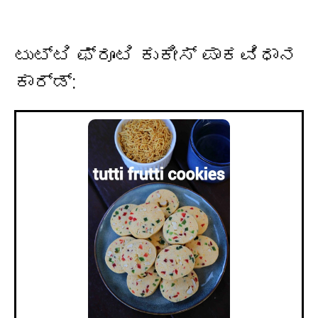
ಟುಟ್ಟಿ ಫ್ರೂಟಿ ಕುಕೀಸ್
ಪಾಕವಿಧಾನ
ಕಾರ್ಡ್
: