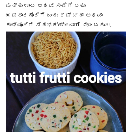
ಮತ್ತು ಊಟ ಅಥವಾ ಸಂಜೆಗೆ ಲಘು
ಉಪಹಾರದೊಂದಿಗೆ ಒಂದು ಕಪ್ ಚಹಾ ಅಥವಾ
ಕಾಫಿಯೊಂದಿಗೆ ಸಿಹಿಭಕ್ಷ್ಯವಾಗಿ ನೀಡಬಹುದು.