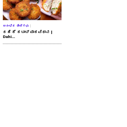
ಆರಂಭಿಕ ತಿಂಡಿಗಳು
ದಹಿ ಕೆ ಕಬಾಬ್ ಪಾಕವಿಧಾನ |
Dahi...