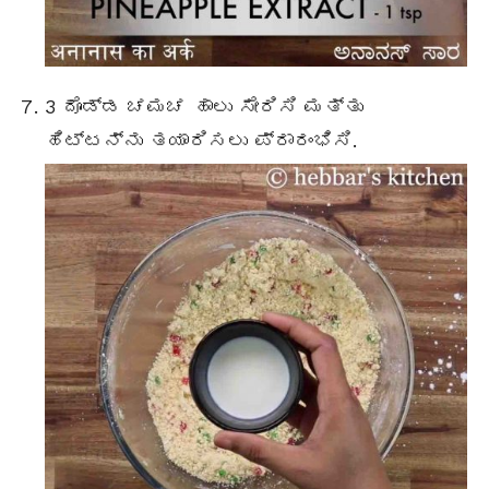
3 ದೊಡ್ಡ ಚಮಚ ಹಾಲು ಸೇರಿಸಿ ಮತ್ತು
ಹಿಟ್ಟನ್ನು ತಯಾರಿಸಲು ಪ್ರಾರಂಭಿಸಿ.