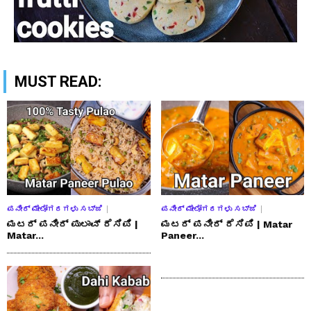
MUST READ:
ಪನೀರ್ ಮೇಲೋಗರಗಳು ಸಬ್ಜಿ
ಪನೀರ್ ಮೇಲೋಗರಗಳು ಸಬ್ಜಿ
ಮಟರ್ ಪನೀರ್ ಪುಲಾವ್ ರೆಸಿಪಿ |
ಮಟರ್ ಪನೀರ್ ರೆಸಿಪಿ | Matar
Matar...
Paneer...