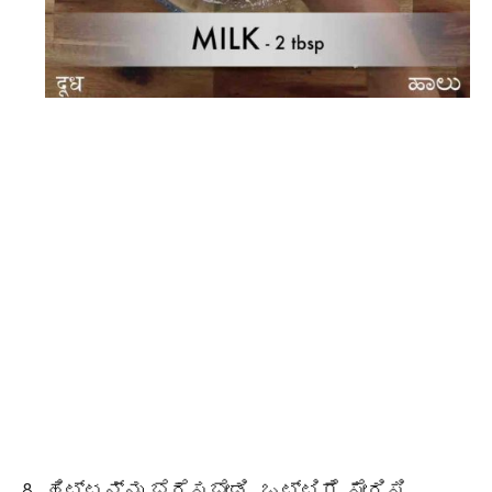
ಹಿಟ್ಟನ್ನು ಬೆರೆಸಬೇಡಿ, ಒಟ್ಟಿಗೆ ಸೇರಿಸಿ.