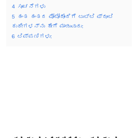
4
ಸೂಚನೆಗಳು
5
ಹಂತ ಹಂತದ ಫೋಟೋದೊಂದಿಗೆ ಟುಟ್ಟಿ ಫ್ರೂಟಿ
ಕುಕೀಗಳನ್ನು ಹೇಗೆ ಮಾಡುವುದು:
6
ಟಿಪ್ಪಣಿಗಳು: