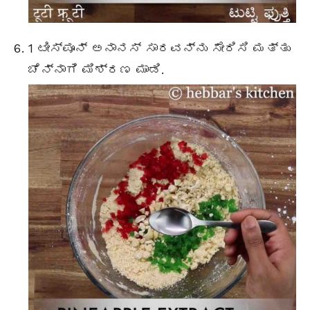
1 ಟೀಸ್ಪೂನ್ ಅನಾನಸ್ ಸಾರವನ್ನು ಸೇರಿಸಿ ಮತ್ತು
ಚೆನ್ನಾಗಿ ಮಿಶ್ರಣ ಮಾಡಿ.