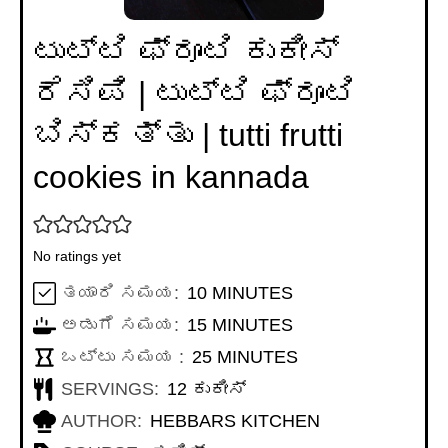
ಟುಟ್ಟಿ ಫ್ರೂಟಿ ಕುಕೀಸ್
ರೆಸಿಪಿ | ಟುಟ್ಟಿ ಫ್ರೂಟಿ
ಬಿಸ್ಕತ್ತು | tutti frutti
cookies in kannada
No ratings yet
MINUTES
ತಯಾರಿ ಸಮಯ:
10
MINUTES
MINUTES
ಅಡುಗೆ ಸಮಯ:
15
MINUTES
MINUTES
ಒಟ್ಟು ಸಮಯ :
25
MINUTES
SERVINGS:
12
ಕುಕೀಸ್
AUTHOR:
HEBBARS KITCHEN