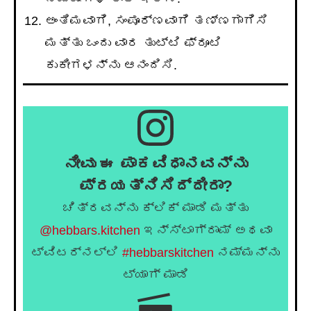
ಅಂತಿಮವಾಗಿ, ಸಂಪೂರ್ಣವಾಗಿ ತಣ್ಣಗಾಗಿಸಿ
ಮತ್ತು ಒಂದು ವಾರ ತುಟ್ಟಿ ಫ್ರೂಟಿ
ಕುಕೀಗಳನ್ನು ಆನಂದಿಸಿ.
ನೀವು ಈ ಪಾಕವಿಧಾನವನ್ನು
ಪ್ರಯತ್ನಿಸಿದ್ದೀರಾ?
ಚಿತ್ರವನ್ನು ಕ್ಲಿಕ್ ಮಾಡಿ ಮತ್ತು
@hebbars.kitchen
ಇನ್ಸ್ಟಾಗ್ರಾಮ್ ಅಥವಾ
ಟ್ವಿಟರ್‌ನಲ್ಲಿ
#hebbarskitchen
ನಮ್ಮನ್ನು
ಟ್ಯಾಗ್ ಮಾಡಿ