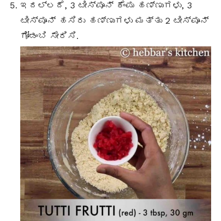
ಇದಲ್ಲದೆ, 3 ಟೀಸ್ಪೂನ್ ಕೆಂಪು ಹಣ್ಣುಗಳು, 3
ಟೀಸ್ಪೂನ್ ಹಸಿರು ಹಣ್ಣುಗಳು ಮತ್ತು 2 ಟೀಸ್ಪೂನ್
ಗೋಡಂಬಿ ಸೇರಿಸಿ.