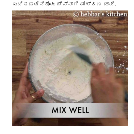
ಖಚಿತಪಡಿಸಿಕೊಂಡು ಚೆನ್ನಾಗಿ ಮಿಶ್ರಣ ಮಾಡಿ.