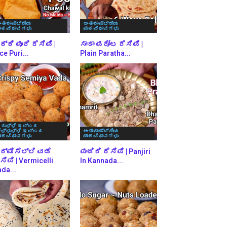
ಂತಾರಾಷ್ಟ್ರೀಯ
ಅಂತಾರಾಷ್ಟ್ರೀಯ
ಾಕವಿಧಾನಗಳು
ಪಾಕವಿಧಾನಗಳು
್ಕಿ ಪೂರಿ ರೆಸಿಪಿ |
ಸಾದಾ ಪರೋಟ ರೆಸಿಪಿ |
ce Puri...
Plain Paratha...
ರುಳ್ಳಿ ಇಲ್ಲದ
ೆಳ್ಳುಳ್ಳಿ ಇಲ್ಲದ
ಅಂತಾರಾಷ್ಟ್ರೀಯ
ಾಕವಿಧಾನಗಳು
ಪಾಕವಿಧಾನಗಳು
ರ್ಮಿಸೆಲ್ಲಿ ವಡೆ
ಪಂಜಿರಿ ರೆಸಿಪಿ | Panjiri
ಸಿಪಿ | Vermicelli
In Kannada...
da...