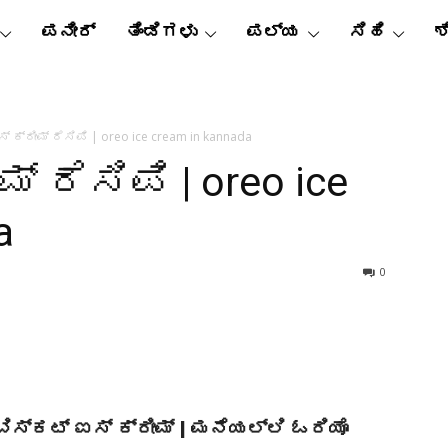
ಪನೀರ್
ತಿಂಡಿಗಳು
ಪಲ್ಯ
ಸಿಹಿ
ಶ
್ ಕ್ರೀಮ್ ರೆಸಿಪಿ | oreo ice cream in kannada
 ರೆಸಿಪಿ | oreo ice
a
0
 ಬಿಸ್ಕಟ್ ಐಸ್ ಕ್ರೀಮ್ | ಮನೆಯಲ್ಲಿ ಓರಿಯೊ