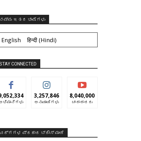
ನಮ್ಮ ಇತರ ಭಾಷೆಗಳು
English
हिन्दी
(
Hindi
)
STAY CONNECTED
9,052,334
3,257,846
8,040,000
ಅಭಿಮಾನಿಗಳು
ಅನುಯಾಯಿಗಳು
ಚಂದಾದಾರರು
ವರ್ಗಗಳ ಪ್ರಕಾರ ಬ್ರೌಸ್ ಮಾಡಿ