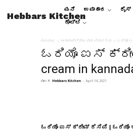
ಮನೆ
ಉಪಾಹಾರ
ರೈಸ್
Hebbars Kitchen
ರೊಟ್ಟಿ
ಮುಖಪುಟ
ಅಂತಾರಾಷ್ಟ್ರೀಯ ಪಾಕವಿಧಾನಗಳು
ಓರಿಯೊ ಐಸ
ಓರಿಯೊ ಐಸ್ ಕ್ರೀಮ್
cream in kannad
ಮೂಲಕ
Hebbars Kitchen
-
April 14, 2021
ಓರಿಯೊ ಐಸ್ ಕ್ರೀಮ್ ರೆಸಿಪಿ | ಓರಿಯೊ