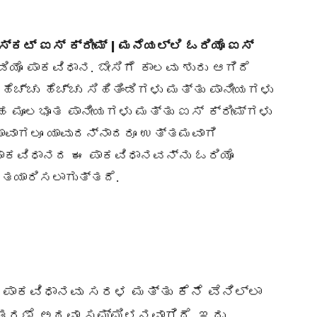
ಬಿಸ್ಕಟ್ ಐಸ್ ಕ್ರೀಮ್ | ಮನೆಯಲ್ಲಿ ಓರಿಯೊ ಐಸ್
ಯೊ ಪಾಕವಿಧಾನ. ಬೇಸಿಗೆ ಕಾಲವು ಶುರು ಆಗಿದೆ
ಚ್ಚು ಹೆಚ್ಚು ಸಿಹಿತಿಂಡಿಗಳು ಮತ್ತು ಪಾನೀಯಗಳು
ಂತಹ ಮೂಲಭೂತ ಪಾನೀಯಗಳು ಮತ್ತು ಐಸ್ ಕ್ರೀಮ್ಗಳು
ಯಾವಾಗಲೂ ಯಾವುದನ್ನಾದರೂ ಉತ್ತಮವಾಗಿ
್ ಪಾಕವಿಧಾನದ ಈ ಪಾಕವಿಧಾನವನ್ನು ಓರಿಯೊ
ೆ ತಯಾರಿಸಲಾಗುತ್ತದೆ.
ಈ ಪಾಕವಿಧಾನವು ಸರಳ ಮತ್ತು ಕೆನೆ ವೆನಿಲ್ಲಾ
್ತರಣೆ ಅಥವಾ ಸಮ್ಮಿಳನವಾಗಿದೆ. ಇದು