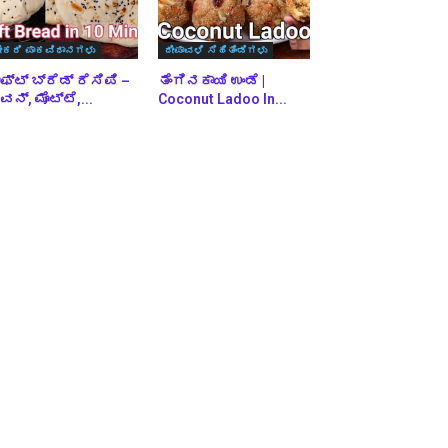
ೇಕರಿ ಪಾಕವಿಧಾನಗಳು
ದೀಪಾವಳಿ ಸಿಹಿತಿಂಡಿಗಳು
ಫ್ಟ್ ಬ್ರೆಡ್ ರೆಸಿಪಿ –
ತೆಂಗಿನಕಾಯಿ ಉಂಡೆ |
ನ್, ಮೊಟ್ಟೆ,...
Coconut Ladoo In...