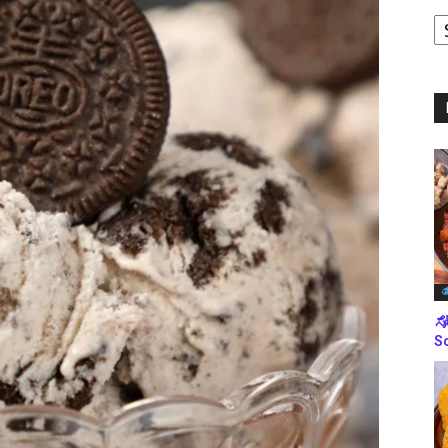
ಪ
ಬ
ಮ
ತ
ಸೋ
So