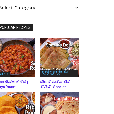
ವರ್ಗಗಳ
್ರಕಾರ
್ರೌಸ್
ಾಡಿ
POPULAR RECIPES
ದಕ್ಷಿಣ ಭಾರತೀಯ ದೋಸೆ
ಿಂಡಿಗಳು
ಪಾಕವಿಧಾನಗಳು
ಯಾ ರೋಸ್ಟ್ ರೆಸಿಪಿ |
ಮೊಳಕೆ ಕಾಳಿನ ದೋಸೆ
ya Roast...
ರೆಸಿಪಿ | Sprouts...