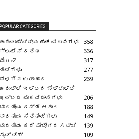
POPULAR CATEGORIES
ಅಂತಾರಾಷ್ಟ್ರೀಯ ಪಾಕವಿಧಾನಗಳು
358
ಗ್ಲುಟೆನ್ ರಹಿತ
336
ವೇಗನ್
317
ತಿಂಡಿಗಳು
277
ಬೆಳಗಿನ ಉಪಾಹಾರ
239
ಈರುಳ್ಳಿ ಇಲ್ಲದ ಬೆಳ್ಳುಳ್ಳಿ
ಇಲ್ಲದ ಪಾಕವಿಧಾನಗಳು
206
ಭಾರತೀಯ ರಸ್ತೆ ಆಹಾರ
188
ಭಾರತೀಯ ಸಿಹಿತಿಂಡಿಗಳು
149
ಭಾರತೀಯ ಕರಿ ಮೇಲೋಗರ ಸಬ್ಜಿ
139
ಸೈಡ್ ಡಿಶ್
109