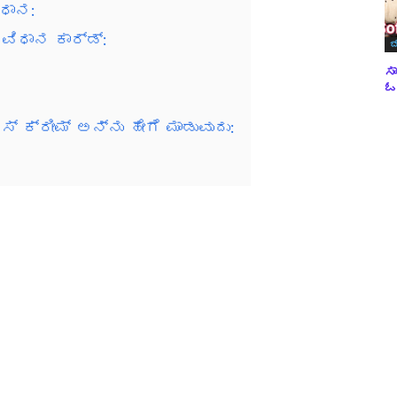
ಿಧಾನ:
ವಿಧಾನ ಕಾರ್ಡ್:
ಬ
ಸಾ
ಓವ
್ ಕ್ರೀಮ್ ಅನ್ನು ಹೇಗೆ ಮಾಡುವುದು: