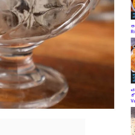
ಅ
ಪ
ಅಕ
Ri
ಈ
ಬ
ಪ
ವ
ರೆ
Va