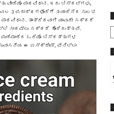
ು ವೀಡಿಯೊ ಪಾಕವಿಧಾನ. ಇದು ಬಿಸ್ಕಟ್ಗಳು,
 ಕೇವಲ 3 ಪದಾರ್ಥಗಳೊಂದಿಗೆ ತಯಾರಿಸಿದ ಸುಲಭ
ಪಾಕವಿಧಾನ. ತಾಂತ್ರಿಕವಾಗಿ ಯಾವುದೇ ಸಕ್ಕರೆ
ಿ ಸಾಕಷ್ಟು ಸಕ್ಕರೆ ಹೊಂದಿರುತ್ತವೆ.
ು ಪುಡಿಮಾಡಿದ ಓರಿಯೊ ಬಿಸ್ಕತ್ತುಗಳ
 ಸುವಾಸನೆಯ ಈ ಐಸ್ಕ್ರೀಮ್, ವೆನಿಲ್ಲಾ