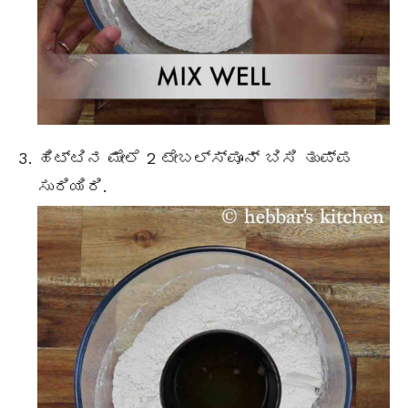
ಹಿಟ್ಟಿನ ಮೇಲೆ 2
ಟೇಬಲ್ಸ್ಪೂನ್
ಬಿಸಿ ತುಪ್ಪ
ಸುರಿಯಿರಿ.