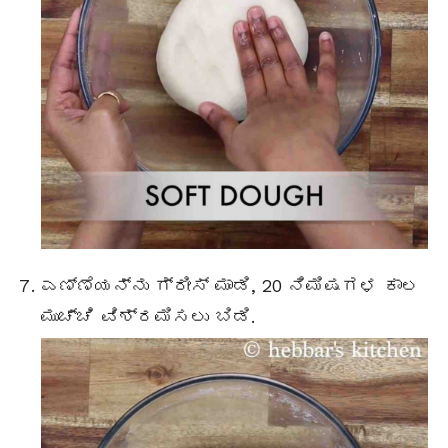
ಎಣ್ಣೆಯನ್ನು ಗ್ರೀಸ್ ಮಾಡಿ, 20 ನಿಮಿಷಗಳ ಕಾಲ
ಮುಚ್ಚಿ ವಿಶ್ರಮಿಸಲು ಬಿಡಿ.