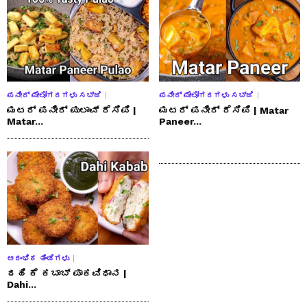
ಪನೀರ್ ಮೇಲೋಗರಗಳು ಸಬ್ಜಿ
ಪನೀರ್ ಮೇಲೋಗರಗಳು ಸಬ್ಜಿ
ಮಟರ್ ಪನೀರ್ ಪುಲಾವ್ ರೆಸಿಪಿ |
ಮಟರ್ ಪನೀರ್ ರೆಸಿಪಿ | Matar
Matar...
Paneer...
ಆರಂಭಿಕ ತಿಂಡಿಗಳು
ದಹಿ ಕೆ ಕಬಾಬ್ ಪಾಕವಿಧಾನ |
Dahi...