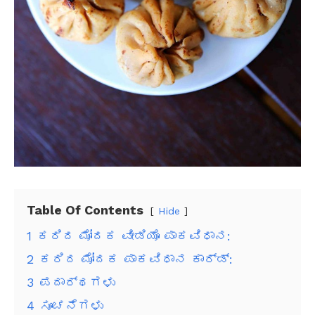
Table Of Contents
Hide
1
ಕರಿದ ಮೋದಕ ವೀಡಿಯೊ ಪಾಕವಿಧಾನ:
2
ಕರಿದ ಮೋದಕ ಪಾಕವಿಧಾನ ಕಾರ್ಡ್:
3
ಪದಾರ್ಥಗಳು
4
ಸೂಚನೆಗಳು