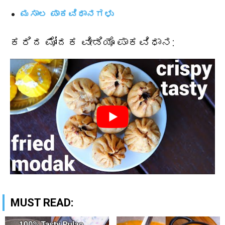
ಮಸಾಲ ಪಾಕವಿಧಾನಗಳು
ಕರಿದ ಮೋದಕ ವೀಡಿಯೊ ಪಾಕವಿಧಾನ:
MUST READ: