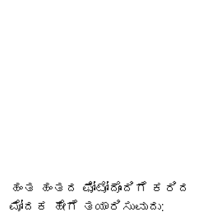
ಹಂತ ಹಂತದ ಫೋಟೋದೊಂದಿಗೆ ಕರಿದ
ಮೋದಕ ಹೇಗೆ ತಯಾರಿಸುವುದು: