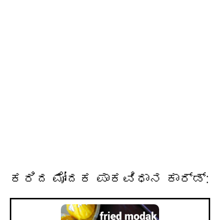
ಕರಿದ ಮೋದಕ ಪಾಕವಿಧಾನ ಕಾರ್ಡ್: