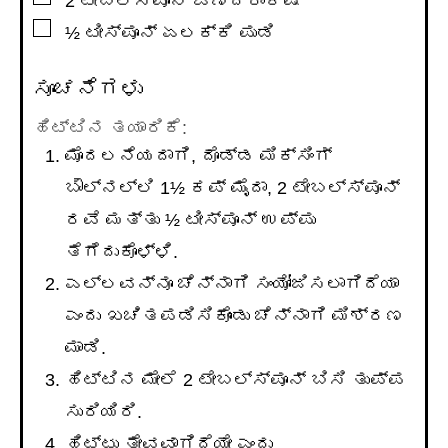
2
ಟೇಬಲ್ಸ್ಪೂನ್
ಒಣದ್ರಾಕ್ಷಿ
▢
½
ಟೀಸ್ಪೂನ್
ಏಲಕ್ಕಿ ಪುಡಿ
ಸೂಚನೆಗಳು
ಹಿಟ್ಟಿನ ತಯಾರಿಕೆ:
ಮೊದಲನೆಯದಾಗಿ, ದೊಡ್ಡ ಮಿಕ್ಸಿಂಗ್
ಬೌಲ್‌ನಲ್ಲಿ 1½ ಕಪ್ ಮೈದಾ, 2 ಟೇಬಲ್ಸ್ಪೂನ್
ರವೆ ಮತ್ತು ½ ಟೀಸ್ಪೂನ್ ಉಪ್ಪು
ತೆಗೆದುಕೊಳ್ಳಿ.
ಎಲ್ಲವನ್ನೂ ಚೆನ್ನಾಗಿ ಸಂಯೋಜಿಸಲಾಗಿದೆಯಾ
ಎಂದು ಖಚಿತಪಡಿಸಿಕೊಂಡು ಚೆನ್ನಾಗಿ ಮಿಶ್ರಣ
ಮಾಡಿ.
ಹಿಟ್ಟಿನ ಮೇಲೆ 2 ಟೇಬಲ್ಸ್ಪೂನ್ ಬಿಸಿ ತುಪ್ಪ
ಸುರಿಯಿರಿ.
ಹಿಟ್ಟು ತೇವವಾಗಿದೆಯೇ ಎಂದು