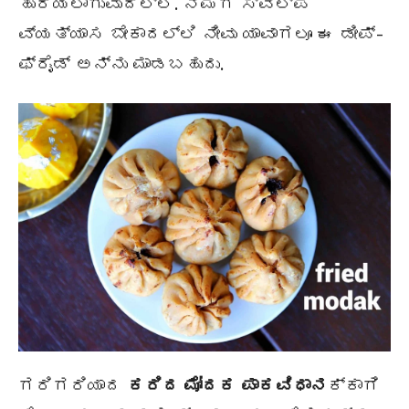
ಹುರಿಯಲಾಗುವುದಿಲ್ಲ. ನಿಮಗೆ ಸ್ವಲ್ಪ
ವ್ಯತ್ಯಾಸ ಬೇಕಾದಲ್ಲಿ ನೀವು ಯಾವಾಗಲೂ ಈ ಡೀಪ್-
ಫ್ರೈಡ್ ಅನ್ನು ಮಾಡಬಹುದು.
ಗರಿಗರಿಯಾದ
ಕರಿದ ಮೋದಕ ಪಾಕವಿಧಾನ
ಕ್ಕಾಗಿ