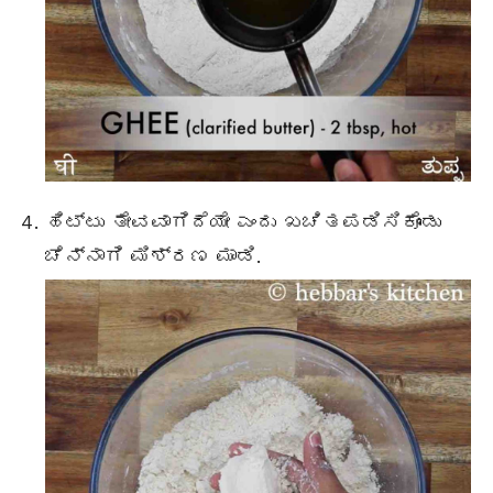
ಹಿಟ್ಟು ತೇವವಾಗಿದೆಯೇ ಎಂದು ಖಚಿತಪಡಿಸಿಕೊಂಡು
ಚೆನ್ನಾಗಿ ಮಿಶ್ರಣ ಮಾಡಿ.