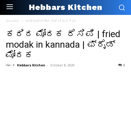
Hebbars Kitchen
ಮುಖಪುಟ
ಅಂತಾರಾಷ್ಟ್ರೀಯ ಪಾಕವಿಧಾನಗಳು
ಕರಿದ ಮೋದಕ ರೆಸಿಪಿ | fried
modak in kannada | ಫ್ರೈಡ್
ಮೋದಕ
ಮೂಲಕ
Hebbars Kitchen
-
October 8, 2020
0