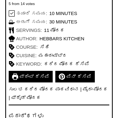
5
from
14
votes
MINUTES
ತಯಾರಿ ಸಮಯ:
10
MINUTES
MINUTES
ಅಡುಗೆ ಸಮಯ:
30
MINUTES
SERVINGS:
11
ಮೋದಕ
AUTHOR:
HEBBARS KITCHEN
COURSE:
ಸಿಹಿ
CUISINE:
ಮಹಾರಾಷ್ಟ್ರ
KEYWORD:
ಕರಿದ ಮೋದಕ ರೆಸಿಪಿ
ಪ್ರಿಂಟ್ ರೆಸಿಪಿ
ಪಿನ್ ರೆಸಿಪಿ
ಸುಲಭ ಕರಿದ ಮೋದಕ ಪಾಕವಿಧಾನ | ಮೈದಾ ಮೋದಕ
| ಫ್ರೈಡ್ ಮೋದಕ
ಪದಾರ್ಥಗಳು