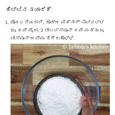
ಹಿಟ್ಟಿನ ತಯಾರಿಕೆ:
ಮೊದಲನೆಯದಾಗಿ, ದೊಡ್ಡ ಮಿಕ್ಸಿಂಗ್ ಬೌಲ್‌ನಲ್ಲಿ
1½ ಕಪ್ ಮೈದಾ, 2
ಟೇಬಲ್ಸ್ಪೂನ್
ರವೆ ಮತ್ತು ½
ಟೀಸ್ಪೂನ್ ಉಪ್ಪು ತೆಗೆದುಕೊಳ್ಳಿ.