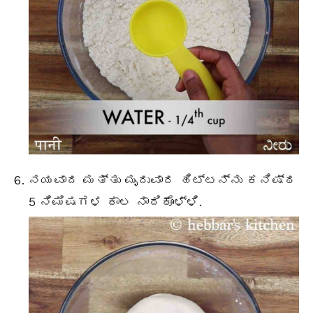
ನಯವಾದ ಮತ್ತು ಮೃದುವಾದ ಹಿಟ್ಟನ್ನು ಕನಿಷ್ಠ
5 ನಿಮಿಷಗಳ ಕಾಲ ನಾದಿಕೊಳ್ಳಿ.