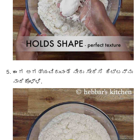
ಈಗ ಅಗತ್ಯವಿರುವಂತೆ ನೀರು ಸೇರಿಸಿ ಹಿಟ್ಟನ್ನು
ನಾದಿಕೊಳ್ಳಿ.