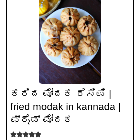
ಕರಿದ ಮೋದಕ ರೆಸಿಪಿ |
fried modak in kannada |
ಫ್ರೈಡ್ ಮೋದಕ