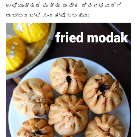
ಉಳಿಯುತ್ತದೆ ಮತ್ತು ಅನೇಕ ದಿನಗಳವರೆಗೆ
ಡಬ್ಬದಲ್ಲಿ ಸಂರಕ್ಷಿಸಬಹುದು.