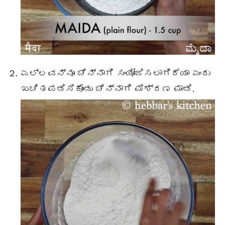
ಎಲ್ಲವನ್ನೂ ಚೆನ್ನಾಗಿ ಸಂಯೋಜಿಸಲಾಗಿದೆಯಾ ಎಂದು
ಖಚಿತಪಡಿಸಿಕೊಂಡು ಚೆನ್ನಾಗಿ ಮಿಶ್ರಣ ಮಾಡಿ.