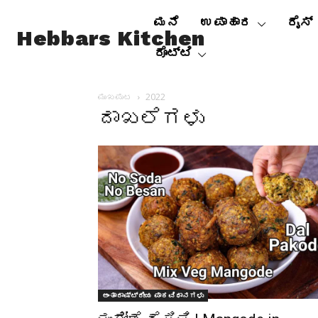
ಮನೆ
ಉಪಾಹಾರ
ರೈಸ್
Hebbars Kitchen
ರೊಟ್ಟಿ
ಮುಖಪುಟ
2022
ದಾಖಲೆಗಳು
ಅಂತಾರಾಷ್ಟ್ರೀಯ ಪಾಕವಿಧಾನಗಳು