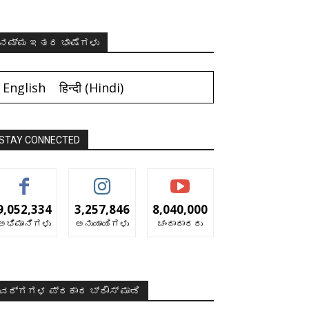
ನಮ್ಮ ಇತರ ಭಾಷೆಗಳು
English
हिन्दी
(
Hindi
)
STAY CONNECTED
9,052,334
3,257,846
8,040,000
ಅಭಿಮಾನಿಗಳು
ಅನುಯಾಯಿಗಳು
ಚಂದಾದಾರರು
ವರ್ಗಗಳ ಪ್ರಕಾರ ಬ್ರೌಸ್ ಮಾಡಿ