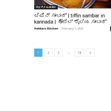
ಬೆಳಗಿನ ಉಪಾಹಾರ
ಟಿಫಿನ್ ಸಾಂಬಾರ್ | tiffin sambar in
kannada | ಹೋಟೆಲ್ ಶೈಲಿಯ ಸಾಂಬಾರ್
Hebbars Kitchen
-
February 1, 2022
...
1
2
3
18