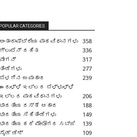
POPULAR CATEGORIES
ಅಂತಾರಾಷ್ಟ್ರೀಯ ಪಾಕವಿಧಾನಗಳು
358
ಗ್ಲುಟೆನ್ ರಹಿತ
336
ವೇಗನ್
317
ತಿಂಡಿಗಳು
277
ಬೆಳಗಿನ ಉಪಾಹಾರ
239
ಈರುಳ್ಳಿ ಇಲ್ಲದ ಬೆಳ್ಳುಳ್ಳಿ
ಇಲ್ಲದ ಪಾಕವಿಧಾನಗಳು
206
ಭಾರತೀಯ ರಸ್ತೆ ಆಹಾರ
188
ಭಾರತೀಯ ಸಿಹಿತಿಂಡಿಗಳು
149
ಭಾರತೀಯ ಕರಿ ಮೇಲೋಗರ ಸಬ್ಜಿ
139
ಸೈಡ್ ಡಿಶ್
109