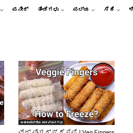
ಪನೀರ್
ತಿಂಡಿಗಳು
ಪಲ್ಯ
ಸಿಹಿ
ಶ
ಅಂತಾರಾಷ್ಟ್ರೀಯ ಪಾಕವಿಧಾನಗಳು
ವೆಜ್ ಫಿಂಗರ್ಸ್ ರೆಸಿಪಿ | Veg Fingers