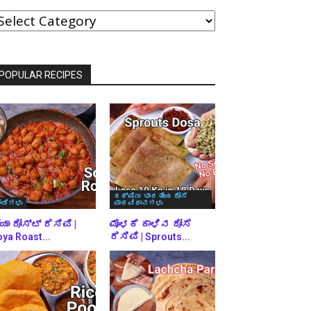
ವರ್ಗಗಳ
್ರಕಾರ
್ರೌಸ್
ಾಡಿ
POPULAR RECIPES
ದಕ್ಷಿಣ ಭಾರತೀಯ ದೋಸೆ
ಿಂಡಿಗಳು
ಪಾಕವಿಧಾನಗಳು
ಯಾ ರೋಸ್ಟ್ ರೆಸಿಪಿ |
ಮೊಳಕೆ ಕಾಳಿನ ದೋಸೆ
ya Roast...
ರೆಸಿಪಿ | Sprouts...