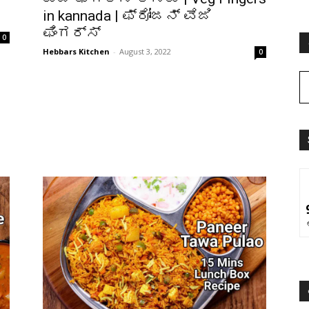
in kannada | ಫ್ರೋಜನ್ ವೆಜಿ
ಫಿಂಗರ್ಸ್
0
Hebbars Kitchen
-
August 3, 2022
0