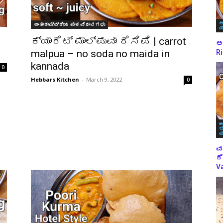
ಅ
ಅಂತಾರಾಷ್ಟ್ರೀಯ ಪಾಕವಿಧಾನಗಳು
ಪ
ಕ್ಯಾರೆಟ್ ಮಾಲ್ಪುವಾ ರೆಸಿಪಿ | carrot
ಅಕ
malpua – no soda no maida in
Ri
kannada
0
Hebbars Kitchen
-
March 9, 2022
0
ಈ
ಬ
ಪ
ವ
ರೆ
Va