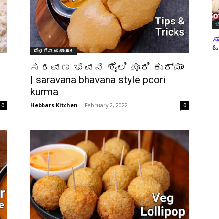
ಬ
ಸಾ
ಓವ
ಬೆಳಗಿನ ಉಪಾಹಾರ
ಸರವಣ ಭವನ ಶೈಲಿ ಪೂರಿ ಕುರ್ಮಾ
| saravana bhavana style poori
kurma
Hebbars Kitchen
-
February 2, 2022
0
0