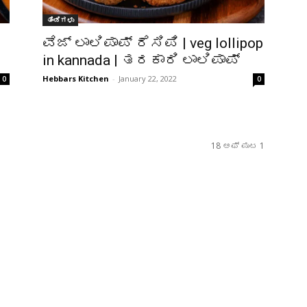
ತಿಂಡಿಗಳು
ವೆಜ್ ಲಾಲಿಪಾಪ್ ರೆಸಿಪಿ | veg lollipop
in kannada | ತರಕಾರಿ ಲಾಲಿಪಾಪ್
Hebbars Kitchen
-
January 22, 2022
0
0
18 ಆಫ್ ಪುಟ 1