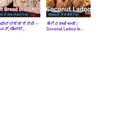
ೇಕರಿ ಪಾಕವಿಧಾನಗಳು
ದೀಪಾವಳಿ ಸಿಹಿತಿಂಡಿಗಳು
ಫ್ಟ್ ಬ್ರೆಡ್ ರೆಸಿಪಿ –
ತೆಂಗಿನಕಾಯಿ ಉಂಡೆ |
ನ್, ಮೊಟ್ಟೆ,...
Coconut Ladoo In...