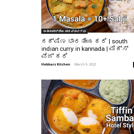
ಅಂತಾರಾಷ್ಟ್ರೀಯ ಪಾಕವಿಧಾನಗಳು
ದಕ್ಷಿಣ ಭಾರತೀಯ ಕರಿ | south
indian curry in kannada | ಮಿಕ್ಸ್
ವೆಜ್ ಕರಿ
Hebbars Kitchen
-
March 9, 2022