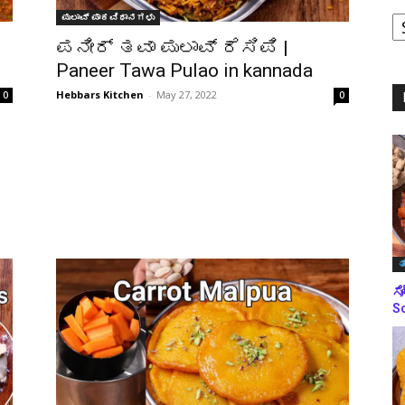
ಪುಲಾವ್ ಪಾಕವಿಧಾನಗಳು
ಪ
ಪನೀರ್ ತವಾ ಪುಲಾವ್ ರೆಸಿಪಿ |
ಬ
ಮ
Paneer Tawa Pulao in kannada
Hebbars Kitchen
-
May 27, 2022
0
0
ತ
ಸೋ
So