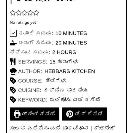
No ratings yet
MINUTES
ತಯಾರಿ ಸಮಯ:
10
MINUTES
MINUTES
ಅಡುಗೆ ಸಮಯ:
20
MINUTES
HOURS
ನೆನೆಸುವ ಸಮಯ:
2
HOURS
SERVINGS:
15
ತುಂಡುಗಳು
AUTHOR:
HEBBARS KITCHEN
COURSE:
ತಿಂಡಿಗಳು
CUISINE:
ದಕ್ಷಿಣ ಭಾರತೀಯ
KEYWORD:
ಎಲೆಕೋಸು ವಡೆ ರೆಸಿಪಿ
ಪ್ರಿಂಟ್ ರೆಸಿಪಿ
ಪಿನ್ ರೆಸಿಪಿ
ಸುಲಭ ಎಲೆಕೋಸು ವಡೆ ಪಾಕವಿಧಾನ | ಕ್ಯಾಬೇಜ್