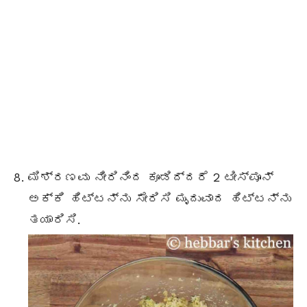
ಮಿಶ್ರಣವು ನೀರಿನಿಂದ ಕೂಡಿದ್ದರೆ 2 ಟೀಸ್ಪೂನ್
ಅಕ್ಕಿ ಹಿಟ್ಟನ್ನು ಸೇರಿಸಿ ಮೃದುವಾದ ಹಿಟ್ಟನ್ನು
ತಯಾರಿಸಿ.