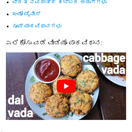
ವ್ರತ ನವರಾತ್ರಿ ಹಬ್ಬದ ಅಡುಗೆಗಳು
ಇಂಡೋ ಚೈನೀಸ್
ಸೂಪ್ ಪಾಕವಿಧಾನಗಳು
ಎಲೆಕೋಸು ವಡೆ ವೀಡಿಯೊ ಪಾಕವಿಧಾನ: