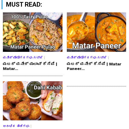
MUST READ:
ಪನೀರ್ ಮೇಲೋಗರಗಳು ಸಬ್ಜಿ
ಪನೀರ್ ಮೇಲೋಗರಗಳು ಸಬ್ಜಿ
ಮಟರ್ ಪನೀರ್ ಪುಲಾವ್ ರೆಸಿಪಿ |
ಮಟರ್ ಪನೀರ್ ರೆಸಿಪಿ | Matar
Matar...
Paneer...
ಆರಂಭಿಕ ತಿಂಡಿಗಳು