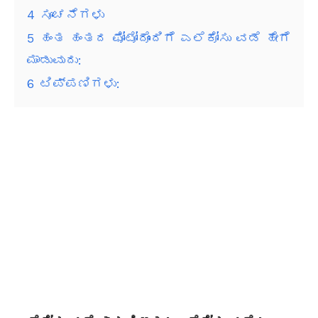
4
ಸೂಚನೆಗಳು
5
ಹಂತ ಹಂತದ ಫೋಟೋದೊಂದಿಗೆ ಎಲೆಕೋಸು ವಡೆ ಹೇಗೆ
ಮಾಡುವುದು:
6
ಟಿಪ್ಪಣಿಗಳು: