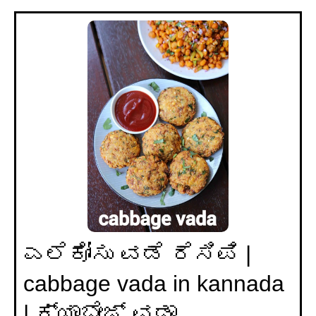
ಎಲೆಕೋಸು ವಡೆ ರೆಸಿಪಿ |
cabbage vada in kannada
| ಕ್ಯಾಬೇಜ್ ವಡಾ