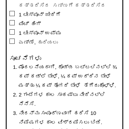
ಕತ್ತರಿಸಿದ ಸಣ್ಣಗೆ ಕತ್ತರಿಸಿದ
▢
1
ಟೀಸ್ಪೂನ್
ಜೀರಿಗೆ
▢
ಪಿಂಚ್ ಹಿಂಗ್
▢
1
ಟೀಸ್ಪೂನ್
ಉಪ್ಪು
▢
ಎಣ್ಣೆ
,
ಹುರಿಯಲು
ಸೂಚನೆಗಳು
ಮೊದಲನೆಯದಾಗಿ, ದೊಡ್ಡ ಬಟ್ಟಲಿನಲ್ಲಿ ¾
ಕಪ್ ಕಡ್ಲೆ ಬೇಳೆ, ¼ ಕಪ್ ಉದ್ದಿನ ಬೇಳೆ
ಮತ್ತು ¼ ಕಪ್ ತೊಗರಿ ಬೇಳೆ ತೆಗೆದುಕೊಳ್ಳಿ.
2 ಗಂಟೆಗಳ ಕಾಲ ಸಾಕಷ್ಟು ನೀರಿನಲ್ಲಿ
ನೆನೆಸಿ.
ನೀರನ್ನು ಸಂಪೂರ್ಣವಾಗಿ ಹರಿಸಿ 10
ನಿಮಿಷಗಳ ಕಾಲ ವಿಶ್ರಮಿಸಲು ಬಿಡಿ.