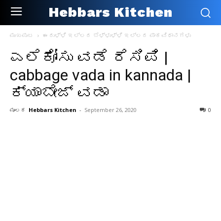
Hebbars Kitchen
ಮುಖಪುಟ
ಈರುಳ್ಳಿ ಇಲ್ಲದ ಬೆಳ್ಳುಳ್ಳಿ ಇಲ್ಲದ ಪಾಕವಿಧಾನಗಳು
ಎಲೆಕೋಸು ವಡೆ ರೆಸಿಪಿ |
cabbage vada in kannada |
ಕ್ಯಾಬೇಜ್ ವಡಾ
ಮೂಲಕ
Hebbars Kitchen
-
September 26, 2020
0