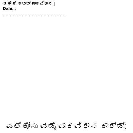
ದಹಿ ಕೆ ಕಬಾಬ್ ಪಾಕವಿಧಾನ |
Dahi...
ಎಲೆಕೋಸು ವಡೈ ಪಾಕವಿಧಾನ ಕಾರ್ಡ್: