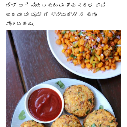
ಡಿಶ್ ಆಗಿ ನೀಡಬಹುದು ಮತ್ತು ಸರಳ ಕಾಫಿ
ಅಥವಾ ಟೀ ಟೈಮ್ ಗೆ ಸ್ನ್ಯಾಕ್ಸ್ ನ ಹಾಗೂ
ನೀಡಬಹುದು.