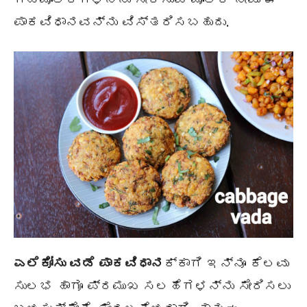
ಪಾಕವಿಧಾನವನ್ನು ವಿಸ್ತರಿಸಬಹುದು.
ಎಲೆಕೋಸು ವಡೆ ಪಾಕವಿಧಾನ
ಕ್ಕಾಗಿ ಇನ್ನೂ ಕೆಲವು
ಸುಲಭ ಹಾಗೂ ಪ್ರಮುಖ ಸಲಹೆಗಳನ್ನು ಸೇರಿಸಲು