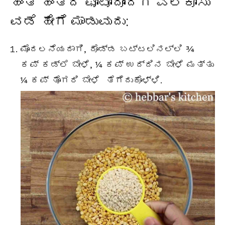
ಹಂತ ಹಂತದ ಫೋಟೋದೊಂದಿಗೆ ಎಲೆಕೋಸು
ವಡೆ ಹೇಗೆ ಮಾಡುವುದು:
ಮೊದಲನೆಯದಾಗಿ, ದೊಡ್ಡ ಬಟ್ಟಲಿನಲ್ಲಿ ¾
ಕಪ್ ಕಡ್ಲೆ ಬೇಳೆ, ¼ ಕಪ್ ಉದ್ದಿನ ಬೇಳೆ ಮತ್ತು
¼ ಕಪ್ ತೊಗರಿ ಬೇಳೆ ತೆಗೆದುಕೊಳ್ಳಿ.