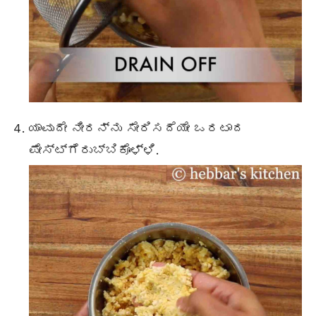
ಯಾವುದೇ ನೀರನ್ನು ಸೇರಿಸದೆಯೇ ಒರಟಾದ
ಪೇಸ್ಟ್ಗೆರುಬ್ಬಿಕೊಳ್ಳಿ.