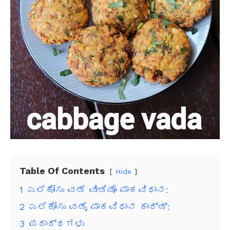
Table Of Contents
Hide
1
ಎಲೆಕೋಸು ವಡೆ ವೀಡಿಯೊ ಪಾಕವಿಧಾನ:
2
ಎಲೆಕೋಸು ವಡೈ ಪಾಕವಿಧಾನ ಕಾರ್ಡ್:
3
ಪದಾರ್ಥಗಳು