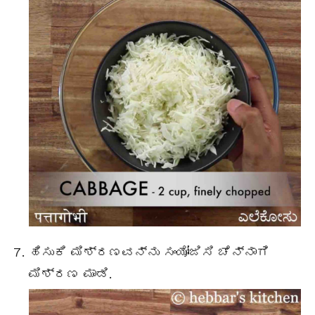
ಹಿಸುಕಿ ಮಿಶ್ರಣವನ್ನು ಸಂಯೋಜಿಸಿ ಚೆನ್ನಾಗಿ
ಮಿಶ್ರಣ ಮಾಡಿ.