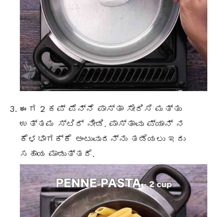
ಈಗ 2 ಕಪ್ ಪೆನ್ನೆ ಪಾಸ್ತಾ ಸೇರಿಸಿ ಮತ್ತು
ಉತ್ತಮ ಸ್ಟಿರ್ ನೀಡಿ. ಪಾಸ್ತಾವು ಪ್ಯಾನ್ ನ
ಕೆಳಭಾಗಕ್ಕೆ ಅಂಟುವುದನ್ನು ತಡೆಯಲು ಇದು
ಸಹಾಯ ಮಾಡುತ್ತದೆ.