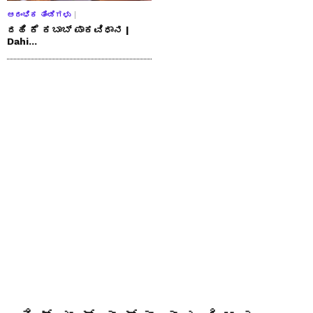
ಆರಂಭಿಕ ತಿಂಡಿಗಳು
ದಹಿ ಕೆ ಕಬಾಬ್ ಪಾಕವಿಧಾನ |
Dahi...