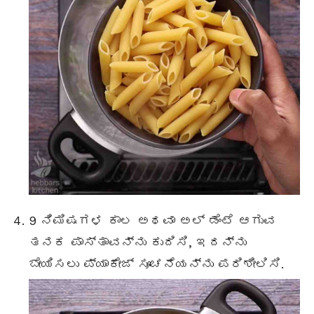
9 ನಿಮಿಷಗಳ ಕಾಲ ಅಥವಾ ಅಲ್ ಡೆಂಟೆ ಆಗುವ
ತನಕ ಪಾಸ್ತಾವನ್ನು ಕುದಿಸಿ, ಇದನ್ನು
ಬೇಯಿಸಲು ಪ್ಯಾಕೇಜ್ ಸೂಚನೆಯನ್ನು ಪರಿಶೀಲಿಸಿ.