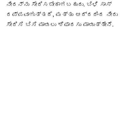
ನೀರನ್ನು ಸೇರಿಸಬೇಕಾಗಬಹುದು. ಬಿಳಿ ಸಾಸ್
ದಪ್ಪವಾಗುತ್ತದೆ, ಮತ್ತು ಆದ್ದರಿಂದ ನೀರು
ಸೇರಿಸಿ ಬಿಸಿ ಮಾಡಲು ಶಿಫಾರಸು ಮಾಡುತ್ತೇನೆ.