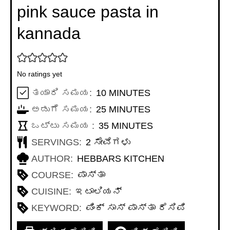
pink sauce pasta in
kannada
No ratings yet
MINUTES
ತಯಾರಿ ಸಮಯ:
10
MINUTES
MINUTES
ಅಡುಗೆ ಸಮಯ:
25
MINUTES
MINUTES
ಒಟ್ಟು ಸಮಯ :
35
MINUTES
SERVINGS:
2
ಸೇವೆಗಳು
AUTHOR:
HEBBARS KITCHEN
COURSE:
ಪಾಸ್ತಾ
CUISINE:
ಇಟಾಲಿಯನ್
KEYWORD:
ಪಿಂಕ್ ಸಾಸ್ ಪಾಸ್ತಾ ರೆಸಿಪಿ