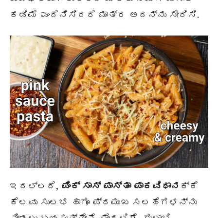
ಕಡಿಮೆ ಎಂದೆನಿಸಿದರೆ ಮಾತ್ರ ಅದನ್ನು ಸೇರಿಸಿ.
ಇದಲ್ಲದೆ,
ಪಿಂಕ್ ಸಾಸ್ ಪಾಸ್ತಾ
ಪಾಕವಿಧಾನ
ಕ್ಕೆ
ಕೆಲವು ಸುಲಭ ಹಾಗೂ ಪ್ರಮುಖ ಸಲಹೆಗಳನ್ನು