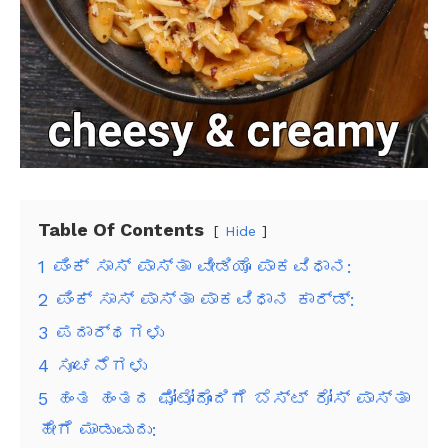
Table Of Contents
Hide
1
ಪಿಂಕ್ ಸಾಸ್ ಪಾಸ್ತಾ ವೀಡಿಯೊ ಪಾಕವಿಧಾನ:
2
ಪಿಂಕ್ ಸಾಸ್ ಪಾಸ್ತಾ ಪಾಕವಿಧಾನ ಕಾರ್ಡ್:
3
ಪದಾರ್ಥಗಳು
4
ಸೂಚನೆಗಳು
5
ಹಂತ ಹಂತದ ಫೋಟೋದೊಂದಿಗೆ ಬೆಸ್ಟ್ ರೋಸ್ ಪಾಸ್ತಾ
ಹೇಗೆ ಮಾಡುವುದು: