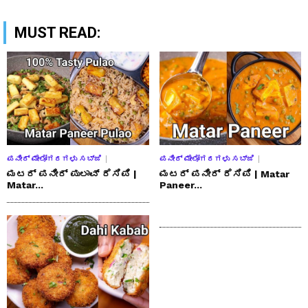
MUST READ:
ಪನೀರ್ ಮೇಲೋಗರಗಳು ಸಬ್ಜಿ
ಪನೀರ್ ಮೇಲೋಗರಗಳು ಸಬ್ಜಿ
ಮಟರ್ ಪನೀರ್ ಪುಲಾವ್ ರೆಸಿಪಿ |
ಮಟರ್ ಪನೀರ್ ರೆಸಿಪಿ | Matar
Matar...
Paneer...