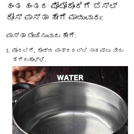
ಹಂತ ಹಂತದ ಫೋಟೋದೊಂದಿಗೆ ಬೆಸ್ಟ್
ರೋಸ್ ಪಾಸ್ತಾ ಹೇಗೆ ಮಾಡುವುದು:
ಪಾಸ್ತಾ ಬೇಯಿಸುವುದು ಹೇಗೆ:
ಮೊದಲಿಗೆ, ದೊಡ್ಡ ಪಾತ್ರದಲ್ಲಿ ಸಾಕಷ್ಟು ನೀರು
ತೆಗೆದುಕೊಳ್ಳಿ.