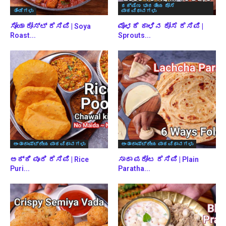
ದಕ್ಷಿಣ ಭಾರತೀಯ ದೋಸೆ
ತಿಂಡಿಗಳು
ಪಾಕವಿಧಾನಗಳು
ಸೋಯಾ ರೋಸ್ಟ್ ರೆಸಿಪಿ | Soya
ಮೊಳಕೆ ಕಾಳಿನ ದೋಸೆ ರೆಸಿಪಿ |
Roast...
Sprouts...
ಅಂತಾರಾಷ್ಟ್ರೀಯ ಪಾಕವಿಧಾನಗಳು
ಅಂತಾರಾಷ್ಟ್ರೀಯ ಪಾಕವಿಧಾನಗಳು
ಅಕ್ಕಿ ಪೂರಿ ರೆಸಿಪಿ | Rice
ಸಾದಾ ಪರೋಟ ರೆಸಿಪಿ | Plain
Puri...
Paratha...