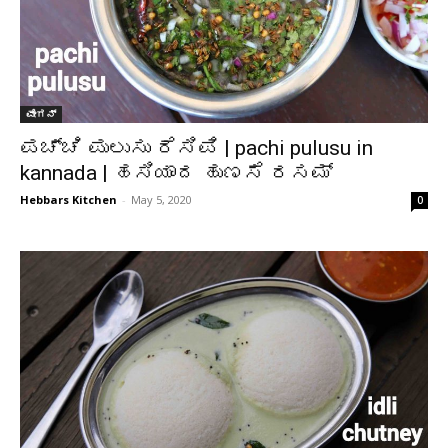
ವೇಗನ್
ಪಚ್ಚಿ ಪುಲುಸು ರೆಸಿಪಿ | pachi pulusu in
kannada | ಹಸಿಯಾದ ಹುಣಸೆ ರಸಮ್
Hebbars Kitchen
-
May 5, 2020
0