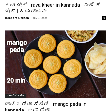
ರವಾ ಖೀರ್ | rava kheer in kannada | ಸುಜಿ ಕಿ
ಖೀರ್ | ರವಾ ಪಾಯಸಂ
Hebbars Kitchen
-
July 2, 2020
0
ಗ್ಲುಟೆನ್ ರಹಿತ
ಮಾವಿನ ಪೆಡಾ ರೆಸಿಪಿ | mango peda in
kannada | ಆಮ್ ಪೆಡಾ