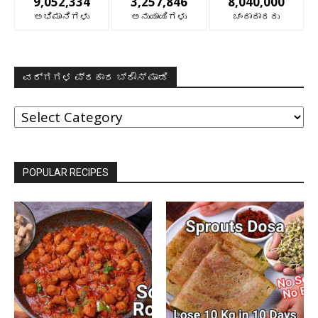
9,052,334
3,257,846
8,040,000
ಅಭಿಮಾನಿಗಳು
ಅನುಯಾಯಿಗಳು
ಚಂದಾದಾರರು
ವರ್ಗಗಳ ಪ್ರಕಾರ ಬ್ರೌಸ್ ಮಾಡಿ
ವರ್ಗಗಳ
ಪ್ರಕಾರ
ಬ್ರೌಸ್
ಮಾಡಿ
POPULAR RECIPES