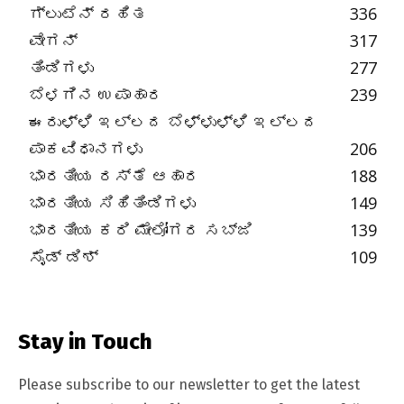
ಗ್ಲುಟೆನ್ ರಹಿತ
336
ವೇಗನ್
317
ತಿಂಡಿಗಳು
277
ಬೆಳಗಿನ ಉಪಾಹಾರ
239
ಈರುಳ್ಳಿ ಇಲ್ಲದ ಬೆಳ್ಳುಳ್ಳಿ ಇಲ್ಲದ
ಪಾಕವಿಧಾನಗಳು
206
ಭಾರತೀಯ ರಸ್ತೆ ಆಹಾರ
188
ಭಾರತೀಯ ಸಿಹಿತಿಂಡಿಗಳು
149
ಭಾರತೀಯ ಕರಿ ಮೇಲೋಗರ ಸಬ್ಜಿ
139
ಸೈಡ್ ಡಿಶ್
109
Stay in Touch
Please subscribe to our newsletter to get the latest