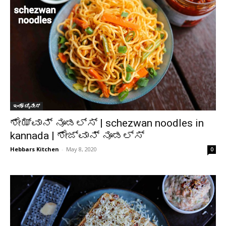
ಇಂಡೋ ಚೈನೀಸ್
ಶೇಝ್ವಾನ್ ನೂಡಲ್ಸ್ | schezwan noodles in
kannada | ಶೇಜ್ವಾನ್ ನೂಡಲ್ಸ್
Hebbars Kitchen
-
May 8, 2020
0