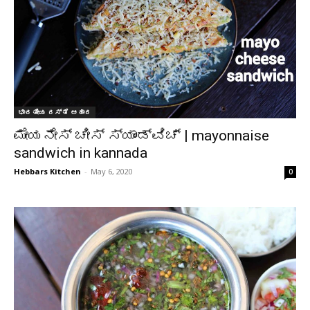
ಭಾರತೀಯ ರಸ್ತೆ ಆಹಾರ
ಮೇಯನೇಸ್ ಚೀಸ್ ಸ್ಯಾಂಡ್‌ವಿಚ್ | mayonnaise
sandwich in kannada
Hebbars Kitchen
-
May 6, 2020
0