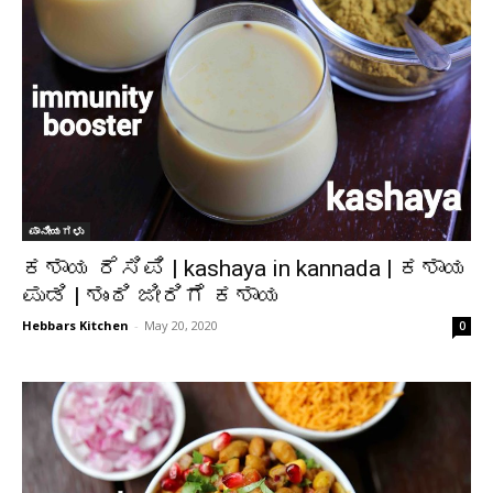
ಪಾನೀಯಗಳು
ಕಶಾಯ ರೆಸಿಪಿ | kashaya in kannada | ಕಶಾಯ
ಪುಡಿ | ಶುಂಠಿ ಜೀರಿಗೆ ಕಶಾಯ
Hebbars Kitchen
-
May 20, 2020
0