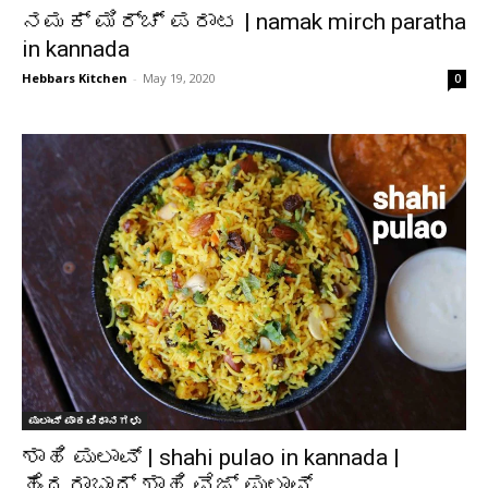
ನಮಕ್ ಮಿರ್ಚ್ ಪರಾಟ | namak mirch paratha
in kannada
Hebbars Kitchen
-
May 19, 2020
0
ಪುಲಾವ್ ಪಾಕವಿಧಾನಗಳು
ಶಾಹಿ ಪುಲಾವ್ | shahi pulao in kannada |
ಹೈದರಾಬಾದ್ ಶಾಹಿ ವೆಜ್ ಪುಲಾವ್