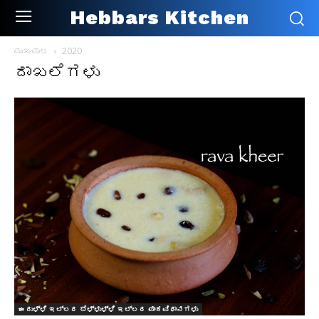
Hebbars Kitchen
ಮುಖಪುಟ
2020
ದಾಖಲೆಗಳು
ಈರುಳ್ಳಿ ಇಲ್ಲದ ಬೆಳ್ಳುಳ್ಳಿ ಇಲ್ಲದ ಪಾಕವಿಧಾನಗಳು