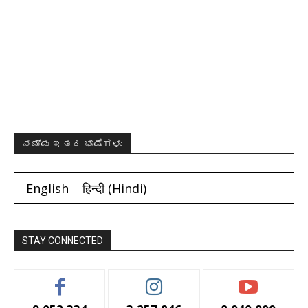
ನಮ್ಮ ಇತರ ಭಾಷೆಗಳು
English
हिन्दी
(
Hindi
)
STAY CONNECTED