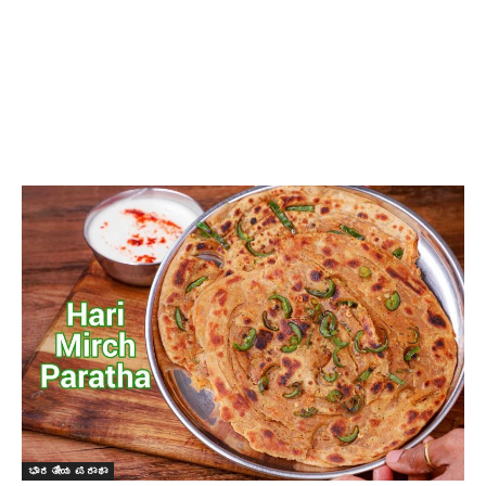
ಭಾರತೀಯ ಪರಾಥಾ