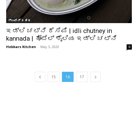
ಗ್ಲುಟೆನ್ ರಹಿತ
ಇಡ್ಲಿ ಚಟ್ನಿ ರೆಸಿಪಿ | idli chutney in
kannada | ಹೋಟೆಲ್ ಶೈಲಿಯ ಇಡ್ಲಿ ಚಟ್ನಿ
Hebbars Kitchen
-
May 5, 2020
0
15
16
17