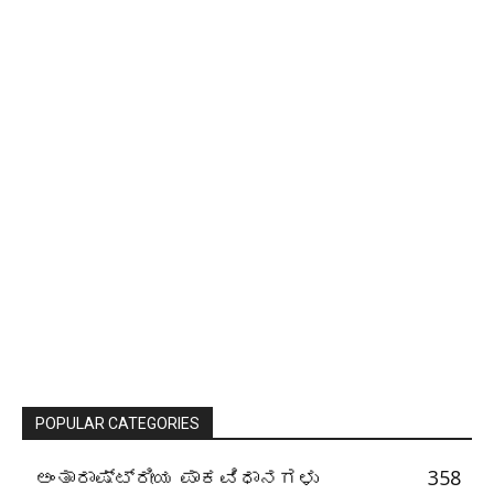
POPULAR CATEGORIES
ಅಂತಾರಾಷ್ಟ್ರೀಯ ಪಾಕವಿಧಾನಗಳು
358