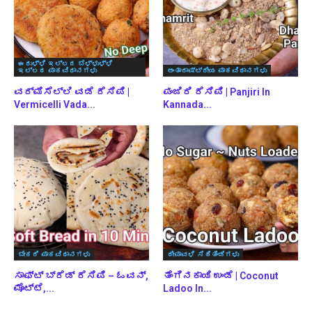
ಈರುಳ್ಳಿ ಇಲ್ಲದ ಬೆಳ್ಳುಳ್ಳಿ
ಇಲ್ಲದ ಪಾಕವಿಧಾನಗಳು
ಅಂತಾರಾಷ್ಟ್ರೀಯ ಪಾಕವಿಧಾನಗಳು
ವರ್ಮಿಸೆಲ್ಲಿ ವಡೆ ರೆಸಿಪಿ |
ಪಂಜಿರಿ ರೆಸಿಪಿ | Panjiri In
Vermicelli Vada...
Kannada...
ಬೇಕರಿ ಪಾಕವಿಧಾನಗಳು
ದೀಪಾವಳಿ ಸಿಹಿತಿಂಡಿಗಳು
ಸಾಫ್ಟ್ ಬ್ರೆಡ್ ರೆಸಿಪಿ – ಓವನ್,
ತೆಂಗಿನಕಾಯಿ ಉಂಡೆ | Coconut
ಮೊಟ್ಟೆ,...
Ladoo In...