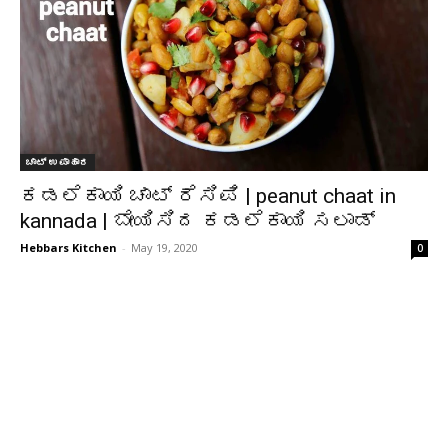
ಚಾಟ್ ಉಪಾಹಾರ
ಕಡಲೆಕಾಯಿ ಚಾಟ್ ರೆಸಿಪಿ | peanut chaat in
kannada | ಬೇಯಿಸಿದ ಕಡಲೆಕಾಯಿ ಸಲಾಡ್
Hebbars Kitchen
-
May 19, 2020
0