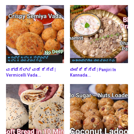
ಈರುಳ್ಳಿ ಇಲ್ಲದ ಬೆಳ್ಳುಳ್ಳಿ
ಇಲ್ಲದ ಪಾಕವಿಧಾನಗಳು
ಅಂತಾರಾಷ್ಟ್ರೀಯ ಪಾಕವಿಧಾನಗಳು
ವರ್ಮಿಸೆಲ್ಲಿ ವಡೆ ರೆಸಿಪಿ |
ಪಂಜಿರಿ ರೆಸಿಪಿ | Panjiri In
Vermicelli Vada...
Kannada...