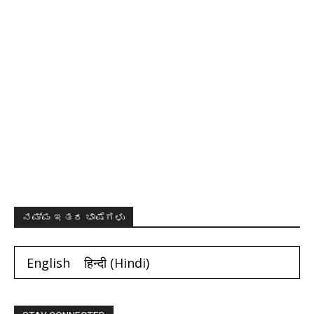
ನಮ್ಮ ಇತರ ಭಾಷೆಗಳು
English
हिन्दी
(
Hindi
)