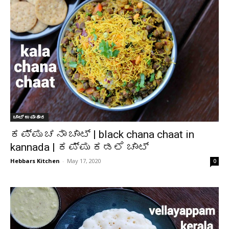
ಚಾಟ್ ಉಪಾಹಾರ
ಕಪ್ಪು ಚನಾ ಚಾಟ್ | black chana chaat in
kannada | ಕಪ್ಪು ಕಡಲೆ ಚಾಟ್
Hebbars Kitchen
-
May 17, 2020
0