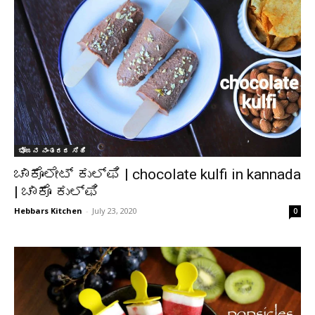
ಭೋಜನ ನಂತರದ ಸಿಹಿ
ಚಾಕೊಲೇಟ್ ಕುಲ್ಫಿ | chocolate kulfi in kannada
| ಚಾಕೊ ಕುಲ್ಫಿ
Hebbars Kitchen
-
July 23, 2020
0