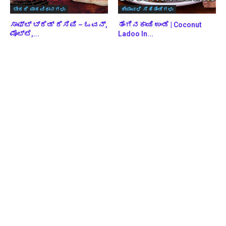
ಬೇಕರಿ ಪಾಕವಿಧಾನಗಳು
ದೀಪಾವಳಿ ಸಿಹಿತಿಂಡಿಗಳು
ಸಾಫ್ಟ್ ಬ್ರೆಡ್ ರೆಸಿಪಿ – ಓವನ್,
ತೆಂಗಿನಕಾಯಿ ಉಂಡೆ | Coconut
ಮೊಟ್ಟೆ,...
Ladoo In...