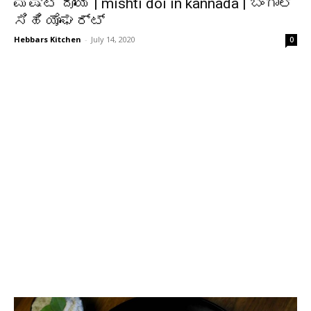
ಮಿಷ್ಟಿ ದೋಯಿ | mishti doi in kannada | ಬೆಂಗಾಲಿ
ಸಿಹಿ ಯೊಘರ್ಟ್
Hebbars Kitchen
-
July 14, 2020
0