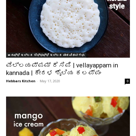
ಈರುಳ್ಳಿ ಇಲ್ಲದ ಬೆಳ್ಳುಳ್ಳಿ ಇಲ್ಲದ ಪಾಕವಿಧಾನಗಳು
ವೆಲ್ಲಯಪ್ಪಮ್ ರೆಸಿಪಿ | vellayappam in
kannada | ಕೇರಳ ಶೈಲಿಯ ಕಲಪ್ಪಂ
Hebbars Kitchen
-
May 17, 2020
0