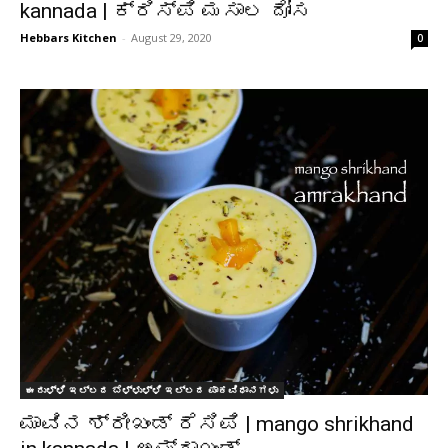
kannada | ಕ್ರಿಸ್ಪಿ ಮಸಾಲ ದೋಸ
Hebbars Kitchen
-
August 29, 2020
0
ಈರುಳ್ಳಿ ಇಲ್ಲದ ಬೆಳ್ಳುಳ್ಳಿ ಇಲ್ಲದ ಪಾಕವಿಧಾನಗಳು
ಮಾವಿನ ಶ್ರೀಖಂಡ್ ರೆಸಿಪಿ | mango shrikhand