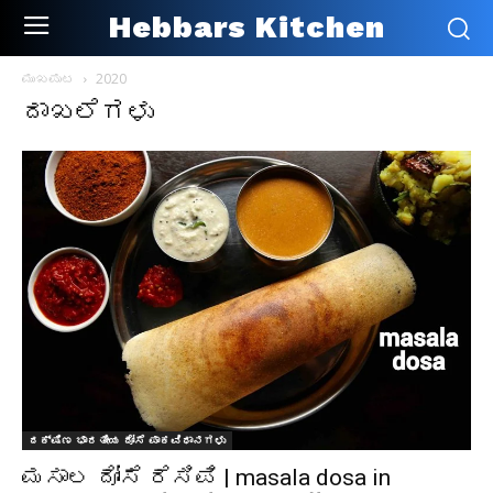
Hebbars Kitchen
ಮುಖಪುಟ
2020
ದಾಖಲೆಗಳು
ದಕ್ಷಿಣ ಭಾರತೀಯ ದೋಸೆ ಪಾಕವಿಧಾನಗಳು
ಮಸಾಲ ದೋಸೆ ರೆಸಿಪಿ | masala dosa in