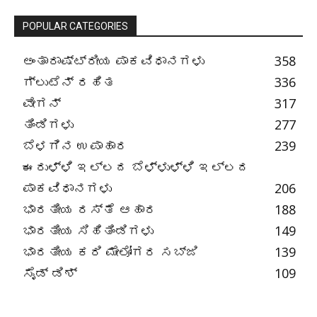
POPULAR CATEGORIES
ಅಂತಾರಾಷ್ಟ್ರೀಯ ಪಾಕವಿಧಾನಗಳು
358
ಗ್ಲುಟೆನ್ ರಹಿತ
336
ವೇಗನ್
317
ತಿಂಡಿಗಳು
277
ಬೆಳಗಿನ ಉಪಾಹಾರ
239
ಈರುಳ್ಳಿ ಇಲ್ಲದ ಬೆಳ್ಳುಳ್ಳಿ ಇಲ್ಲದ
ಪಾಕವಿಧಾನಗಳು
206
ಭಾರತೀಯ ರಸ್ತೆ ಆಹಾರ
188
ಭಾರತೀಯ ಸಿಹಿತಿಂಡಿಗಳು
149
ಭಾರತೀಯ ಕರಿ ಮೇಲೋಗರ ಸಬ್ಜಿ
139
ಸೈಡ್ ಡಿಶ್
109