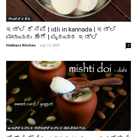
ಗ್ಲುಟೆನ್ ರಹಿತ
ಇಡ್ಲಿ ರೆಸಿಪಿ | idli in kannada | ಇಡ್ಲಿ
ಮಾಡುವುದು ಹೇಗೆ | ಮೃದುವಾದ ಇಡ್ಲಿ
Hebbars Kitchen
-
July 15, 2020
0
ಈರುಳ್ಳಿ ಇಲ್ಲದ ಬೆಳ್ಳುಳ್ಳಿ ಇಲ್ಲದ ಪಾಕವಿಧಾನಗಳು