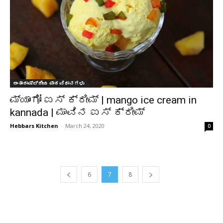
ಅಂತಾರಾಷ್ಟ್ರೀಯ ಪಾಕವಿಧಾನಗಳು
ಮ್ಯಾಂಗೋ ಐಸ್ ಕ್ರೀಮ್ | mango ice cream in
kannada | ಮಾವಿನ ಐಸ್ ಕ್ರೀಮ್
Hebbars Kitchen
-
March 24, 2020
0
6
7
8