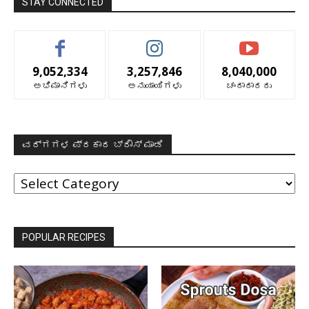
STAY CONNECTED
9,052,334
3,257,846
8,040,000
ಅಭಿಮಾನಿಗಳು
ಅನುಯಾಯಿಗಳು
ಚಂದಾದಾರರು
ವರ್ಗಗಳ ಪ್ರಕಾರ ಬ್ರೌಸ್ ಮಾಡಿ
ವರ್ಗಗಳ
ಪ್ರಕಾರ
ಬ್ರೌಸ್
ಮಾಡಿ
POPULAR RECIPES