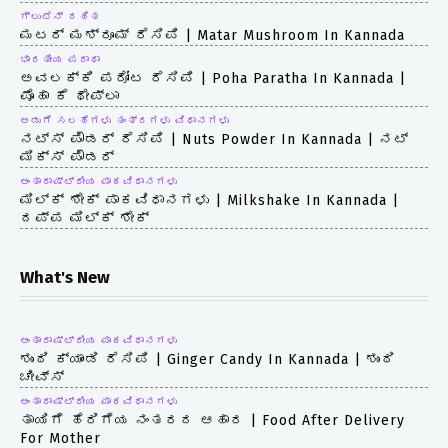
ಗ್ಲುಟೆನ್ ರಹಿತ
ಮಟರ್ ಮಶ್ರೂಮ್ ರೆಸಿಪಿ | Matar Mushroom In Kannada
ಭಾರತೀಯ ಪರಾಥಾ
ಅವಲಕ್ಕಿ ಪರೋಟ ರೆಸಿಪಿ | Poha Paratha In Kannada |
ಪೊಹಾ ಕೆ ಥೇಪ್ಲಾ
ಅಡುಗೆ ಸಲಹೆಗಳು ತಂತ್ರಗಳು ವಿಧಾನಗಳು
ನಟ್ಸ್ ಪೌಡರ್ ರೆಸಿಪಿ | Nuts Powder In Kannada | ನಟ್
ಮಿಕ್ಸ್ ಪೌಡರ್
ಅಂತಾರಾಷ್ಟ್ರೀಯ ಪಾಕವಿಧಾನಗಳು
ಮಿಲ್ಕ್ ಶೇಕ್ ಪಾಕವಿಧಾನಗಳು | Milkshake In Kannada |
ದಪ್ಪ ಮಿಲ್ಕ್ ಶೇಕ್
What's New
ಅಂತಾರಾಷ್ಟ್ರೀಯ ಪಾಕವಿಧಾನಗಳು
ಶುಂಠಿ ಕ್ಯಾಂಡಿ ರೆಸಿಪಿ | Ginger Candy In Kannada | ಶುಂಠಿ
ಚೀವ್ಸ್
ಅಂತಾರಾಷ್ಟ್ರೀಯ ಪಾಕವಿಧಾನಗಳು
ತಾಯಿಗೆ ಹೆರಿಗೆಯ ನಂತರದ ಆಹಾರ | Food After Delivery
For Mother