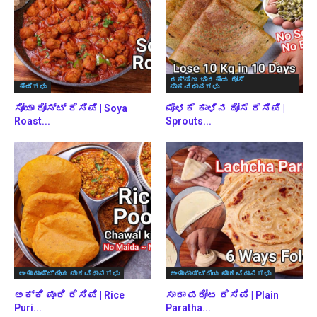
ದಕ್ಷಿಣ ಭಾರತೀಯ ದೋಸೆ
ತಿಂಡಿಗಳು
ಪಾಕವಿಧಾನಗಳು
ಸೋಯಾ ರೋಸ್ಟ್ ರೆಸಿಪಿ | Soya
ಮೊಳಕೆ ಕಾಳಿನ ದೋಸೆ ರೆಸಿಪಿ |
Roast...
Sprouts...
ಅಂತಾರಾಷ್ಟ್ರೀಯ ಪಾಕವಿಧಾನಗಳು
ಅಂತಾರಾಷ್ಟ್ರೀಯ ಪಾಕವಿಧಾನಗಳು
ಅಕ್ಕಿ ಪೂರಿ ರೆಸಿಪಿ | Rice
ಸಾದಾ ಪರೋಟ ರೆಸಿಪಿ | Plain
Puri...
Paratha...