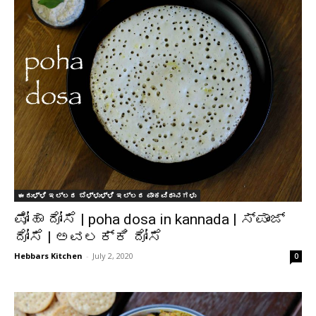
ಈರುಳ್ಳಿ ಇಲ್ಲದ ಬೆಳ್ಳುಳ್ಳಿ ಇಲ್ಲದ ಪಾಕವಿಧಾನಗಳು
ಪೋಹಾ ದೋಸೆ | poha dosa in kannada | ಸ್ಪಾಂಜ್
ದೋಸೆ | ಅವಲಕ್ಕಿ ದೋಸೆ
Hebbars Kitchen
-
July 2, 2020
0