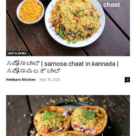
ಚಾಟ್ ಉಪಾಹಾರ
ಸಮೋಸಾ ಚಾಟ್ | samosa chaat in kannada |
ಸಮೋಸಾ ಮಟರ್ ಚಾಟ್
Hebbars Kitchen
-
May 19, 2020
0