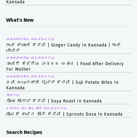
Kannada
What's New
ಅಂತಾರಾಷ್ಟ್ರೀಯ ಪಾಕವಿಧಾನಗಳು
ಶುಂಠಿ ಕ್ಯಾಂಡಿ ರೆಸಿಪಿ | Ginger Candy In Kannada | ಶುಂಠಿ
ಚೀವ್ಸ್
ಅಂತಾರಾಷ್ಟ್ರೀಯ ಪಾಕವಿಧಾನಗಳು
ತಾಯಿಗೆ ಹೆರಿಗೆಯ ನಂತರದ ಆಹಾರ | Food After Delivery
For Mother
ಅಂತಾರಾಷ್ಟ್ರೀಯ ಪಾಕವಿಧಾನಗಳು
ರವೆ ಆಲೂಗಡ್ಡೆ ಬೈಟ್ಸ್ ರೆಸಿಪಿ | Suji Potato Bites In
Kannada
ತಿಂಡಿಗಳು
ಸೋಯಾ ರೋಸ್ಟ್ ರೆಸಿಪಿ | Soya Roast In Kannada
ದಕ್ಷಿಣ ಭಾರತೀಯ ದೋಸೆ ಪಾಕವಿಧಾನಗಳು
ಮೊಳಕೆ ಕಾಳಿನ ದೋಸೆ ರೆಸಿಪಿ | Sprouts Dosa In Kannada
Search Recipes