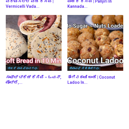
ವರ್ಮಿಸೆಲ್ಲಿ ವಡೆ ರೆಸಿಪಿ |
ಪಂಜಿರಿ ರೆಸಿಪಿ | Panjiri In
Vermicelli Vada...
Kannada...
ಬೇಕರಿ ಪಾಕವಿಧಾನಗಳು
ದೀಪಾವಳಿ ಸಿಹಿತಿಂಡಿಗಳು
ಸಾಫ್ಟ್ ಬ್ರೆಡ್ ರೆಸಿಪಿ – ಓವನ್,
ತೆಂಗಿನಕಾಯಿ ಉಂಡೆ | Coconut
ಮೊಟ್ಟೆ,...
Ladoo In...