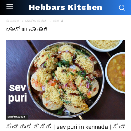
Hebbars Kitchen
ಮುಖಪುಟ
ಚಾಟ್ ಉಪಾಹಾರ
ಪುಟ 4
ಚಾಟ್ ಉಪಾಹಾರ
ಚಾಟ್ ಉಪಾಹಾರ
ಸೆವ್ ಪುರಿ ರೆಸಿಪಿ | sev puri in kannada | ಸೆವ್