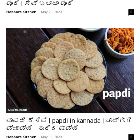
ಪೂರಿ | ಸೆವ್ ಬಟಾಟಾ ಪೂರಿ
Hebbars Kitchen
-
May 20, 2020
0
ಚಾಟ್ ಉಪಾಹಾರ
ಪಾಪಡಿ ರೆಸಿಪಿ | papdi in kannada | ಚಾಟ್ಗಾಗಿ
ಪ್ಯಾಪ್ಡಿ | ಹುರಿದ ಪಾಪ್ಡಿ
Hebbars Kitchen
-
May 19, 2020
0