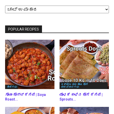
ವರ್ಗಗಳ
ಪ್ರಕಾರ
ಬ್ರೌಸ್
ಮಾಡಿ
POPULAR RECIPES
ದಕ್ಷಿಣ ಭಾರತೀಯ ದೋಸೆ
ತಿಂಡಿಗಳು
ಪಾಕವಿಧಾನಗಳು
ಸೋಯಾ ರೋಸ್ಟ್ ರೆಸಿಪಿ | Soya
ಮೊಳಕೆ ಕಾಳಿನ ದೋಸೆ ರೆಸಿಪಿ |
Roast...
Sprouts...