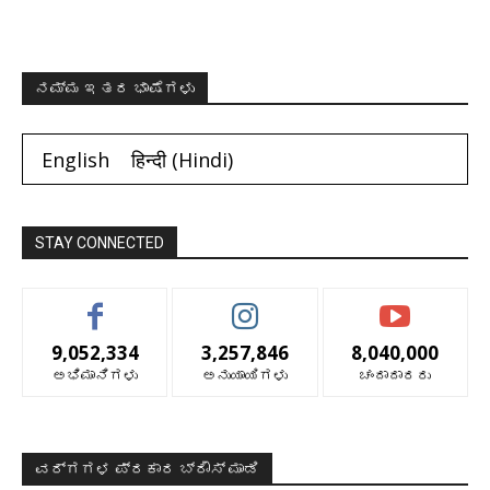
ನಮ್ಮ ಇತರ ಭಾಷೆಗಳು
English
हिन्दी
(
Hindi
)
STAY CONNECTED
9,052,334
3,257,846
8,040,000
ಅಭಿಮಾನಿಗಳು
ಅನುಯಾಯಿಗಳು
ಚಂದಾದಾರರು
ವರ್ಗಗಳ ಪ್ರಕಾರ ಬ್ರೌಸ್ ಮಾಡಿ