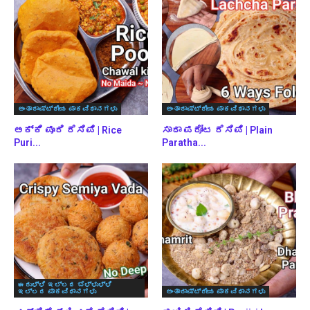
ಅಂತಾರಾಷ್ಟ್ರೀಯ ಪಾಕವಿಧಾನಗಳು
ಅಂತಾರಾಷ್ಟ್ರೀಯ ಪಾಕವಿಧಾನಗಳು
ಅಕ್ಕಿ ಪೂರಿ ರೆಸಿಪಿ | Rice
ಸಾದಾ ಪರೋಟ ರೆಸಿಪಿ | Plain
Puri...
Paratha...
ಈರುಳ್ಳಿ ಇಲ್ಲದ ಬೆಳ್ಳುಳ್ಳಿ
ಇಲ್ಲದ ಪಾಕವಿಧಾನಗಳು
ಅಂತಾರಾಷ್ಟ್ರೀಯ ಪಾಕವಿಧಾನಗಳು