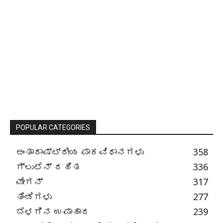
POPULAR CATEGORIES
ಅಂತಾರಾಷ್ಟ್ರೀಯ ಪಾಕವಿಧಾನಗಳು
358
ಗ್ಲುಟೆನ್ ರಹಿತ
336
ವೇಗನ್
317
ತಿಂಡಿಗಳು
277
ಬೆಳಗಿನ ಉಪಾಹಾರ
239