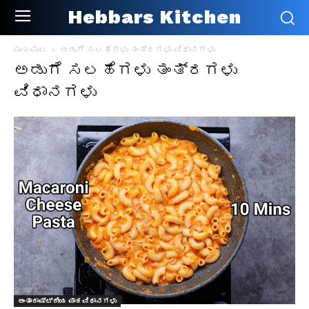
Hebbars Kitchen
ಮುಖಪುಟ
ಅಡುಗೆ ಸಲಹೆಗಳು ತಂತ್ರಗಳು ವಿಧಾನಗಳು
ಅಡುಗೆ ಸಲಹೆಗಳು ತಂತ್ರಗಳು
ವಿಧಾನಗಳು
ಅಂತಾರಾಷ್ಟ್ರೀಯ ಪಾಕವಿಧಾನಗಳು