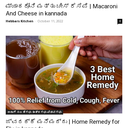
ಮ್ಯಾಕರೋನಿ ಮತ್ತು ಚೀಸ್ ರೆಸಿಪಿ | Macaroni
And Cheese in kannada
Hebbars Kitchen
-
October 11, 2022
0
ಅಡುಗೆ ಸಲಹೆಗಳು ತಂತ್ರಗಳು ವಿಧಾನಗಳು
ಜ್ವರಕ್ಕೆ ಮನೆಮದ್ದು | Home Remedy for