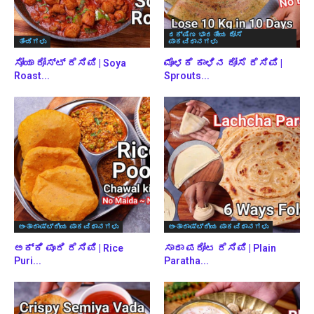
ದಕ್ಷಿಣ ಭಾರತೀಯ ದೋಸೆ
ತಿಂಡಿಗಳು
ಪಾಕವಿಧಾನಗಳು
ಸೋಯಾ ರೋಸ್ಟ್ ರೆಸಿಪಿ | Soya
ಮೊಳಕೆ ಕಾಳಿನ ದೋಸೆ ರೆಸಿಪಿ |
Roast...
Sprouts...
ಅಂತಾರಾಷ್ಟ್ರೀಯ ಪಾಕವಿಧಾನಗಳು
ಅಂತಾರಾಷ್ಟ್ರೀಯ ಪಾಕವಿಧಾನಗಳು
ಅಕ್ಕಿ ಪೂರಿ ರೆಸಿಪಿ | Rice
ಸಾದಾ ಪರೋಟ ರೆಸಿಪಿ | Plain
Puri...
Paratha...