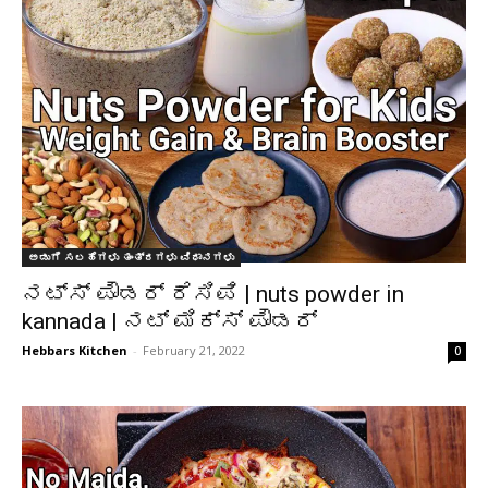
ಅಡುಗೆ ಸಲಹೆಗಳು ತಂತ್ರಗಳು ವಿಧಾನಗಳು
ನಟ್ಸ್ ಪೌಡರ್ ರೆಸಿಪಿ | nuts powder in
kannada | ನಟ್ ಮಿಕ್ಸ್ ಪೌಡರ್
Hebbars Kitchen
-
February 21, 2022
0