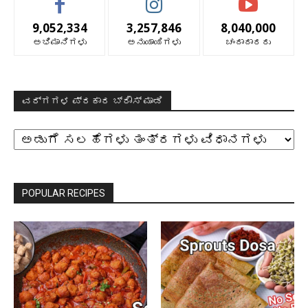
9,052,334
3,257,846
8,040,000
ಅಭಿಮಾನಿಗಳು
ಅನುಯಾಯಿಗಳು
ಚಂದಾದಾರರು
ವರ್ಗಗಳ ಪ್ರಕಾರ ಬ್ರೌಸ್ ಮಾಡಿ
ವರ್ಗಗಳ
ಪ್ರಕಾರ
ಬ್ರೌಸ್
ಮಾಡಿ
POPULAR RECIPES