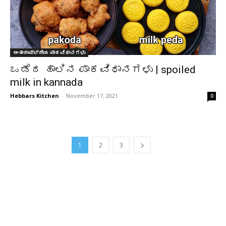
ಅಂತಾರಾಷ್ಟ್ರೀಯ ಪಾಕವಿಧಾನಗಳು
ಒಡೆದ ಹಾಲಿನ ಪಾಕವಿಧಾನಗಳು | spoiled
milk in kannada
Hebbars Kitchen
-
November 17, 2021
0
1
2
3