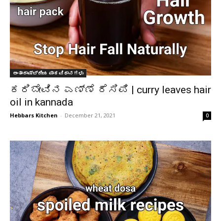
ಅಂತಾರಾಷ್ಟ್ರೀಯ ಪಾಕವಿಧಾನಗಳು
ಕರಿಬೇವಿನ ಎಣ್ಣೆ ರೆಸಿಪಿ | curry leaves hair
oil in kannada
Hebbars Kitchen
-
December 21, 2021
0