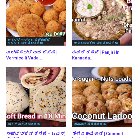
ಈರುಳ್ಳಿ ಇಲ್ಲದ ಬೆಳ್ಳುಳ್ಳಿ
ಇಲ್ಲದ ಪಾಕವಿಧಾನಗಳು
ಅಂತಾರಾಷ್ಟ್ರೀಯ ಪಾಕವಿಧಾನಗಳು
ವರ್ಮಿಸೆಲ್ಲಿ ವಡೆ ರೆಸಿಪಿ |
ಪಂಜಿರಿ ರೆಸಿಪಿ | Panjiri In
Vermicelli Vada...
Kannada...
ಬೇಕರಿ ಪಾಕವಿಧಾನಗಳು
ದೀಪಾವಳಿ ಸಿಹಿತಿಂಡಿಗಳು
ಸಾಫ್ಟ್ ಬ್ರೆಡ್ ರೆಸಿಪಿ – ಓವನ್,
ತೆಂಗಿನಕಾಯಿ ಉಂಡೆ | Coconut