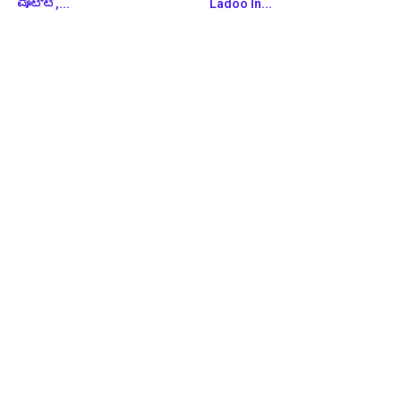
ಮೊಟ್ಟೆ,...
Ladoo In...