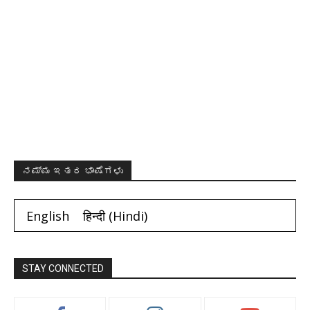
ನಮ್ಮ ಇತರ ಭಾಷೆಗಳು
English
हिन्दी
(
Hindi
)
STAY CONNECTED