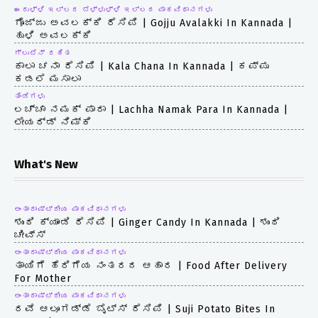
ಈರುಳ್ಳಿ ಇಲ್ಲದ ಬೆಳ್ಳುಳ್ಳಿ ಇಲ್ಲದ ಪಾಕವಿಧಾನಗಳು
ಗೊಜ್ಜು ಅವಲಕ್ಕಿ ರೆಸಿಪಿ | Gojju Avalakki In Kannada |
ಹುಳಿ ಅವಲಕ್ಕಿ
ಗ್ಲುಟೆನ್ ರಹಿತ
ಕಾಲಾ ಚನಾ ರೆಸಿಪಿ | Kala Chana In Kannada | ಕಪ್ಪು
ಕಡಲೆ ಮಸಾಲಾ
ತಿಂಡಿಗಳು
ಲಚ್ಚಾ ನಮಕ್ ಪಾರಾ | Lachha Namak Para In Kannada |
ಲೇಯರ್ಡ್ ನಿಮ್ಕಿ
What's New
ಅಂತಾರಾಷ್ಟ್ರೀಯ ಪಾಕವಿಧಾನಗಳು
ಶುಂಠಿ ಕ್ಯಾಂಡಿ ರೆಸಿಪಿ | Ginger Candy In Kannada | ಶುಂಠಿ
ಚೀವ್ಸ್
ಅಂತಾರಾಷ್ಟ್ರೀಯ ಪಾಕವಿಧಾನಗಳು
ತಾಯಿಗೆ ಹೆರಿಗೆಯ ನಂತರದ ಆಹಾರ | Food After Delivery
For Mother
ಅಂತಾರಾಷ್ಟ್ರೀಯ ಪಾಕವಿಧಾನಗಳು
ರವೆ ಆಲೂಗಡ್ಡೆ ಬೈಟ್ಸ್ ರೆಸಿಪಿ | Suji Potato Bites In