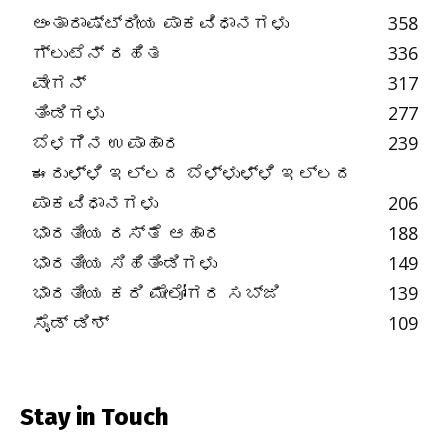
ಅಂತಾರಾಷ್ಟ್ರೀಯ ಪಾಕವಿಧಾನಗಳು
358
ಗ್ಲುಟೆನ್ ರಹಿತ
336
ವೇಗನ್
317
ತಿಂಡಿಗಳು
277
ಬೆಳಗಿನ ಉಪಾಹಾರ
239
ಈರುಳ್ಳಿ ಇಲ್ಲದ ಬೆಳ್ಳುಳ್ಳಿ ಇಲ್ಲದ
ಪಾಕವಿಧಾನಗಳು
206
ಭಾರತೀಯ ರಸ್ತೆ ಆಹಾರ
188
ಭಾರತೀಯ ಸಿಹಿತಿಂಡಿಗಳು
149
ಭಾರತೀಯ ಕರಿ ಮೇಲೋಗರ ಸಬ್ಜಿ
139
ಸೈಡ್ ಡಿಶ್
109
Stay in Touch