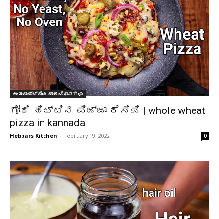
ಅಂತಾರಾಷ್ಟ್ರೀಯ ಪಾಕವಿಧಾನಗಳು
ಗೋಧಿ ಹಿಟ್ಟಿನ ಪಿಜ್ಜಾ ರೆಸಿಪಿ | whole wheat
pizza in kannada
Hebbars Kitchen
-
February 19, 2022
0