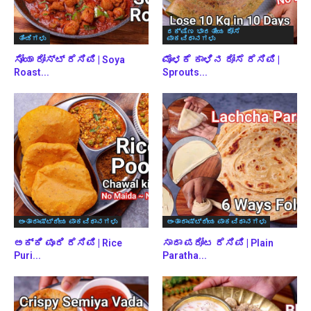
ದಕ್ಷಿಣ ಭಾರತೀಯ ದೋಸೆ
ತಿಂಡಿಗಳು
ಪಾಕವಿಧಾನಗಳು
ಸೋಯಾ ರೋಸ್ಟ್ ರೆಸಿಪಿ | Soya
ಮೊಳಕೆ ಕಾಳಿನ ದೋಸೆ ರೆಸಿಪಿ |
Roast...
Sprouts...
ಅಂತಾರಾಷ್ಟ್ರೀಯ ಪಾಕವಿಧಾನಗಳು
ಅಂತಾರಾಷ್ಟ್ರೀಯ ಪಾಕವಿಧಾನಗಳು
ಅಕ್ಕಿ ಪೂರಿ ರೆಸಿಪಿ | Rice
ಸಾದಾ ಪರೋಟ ರೆಸಿಪಿ | Plain
Puri...
Paratha...