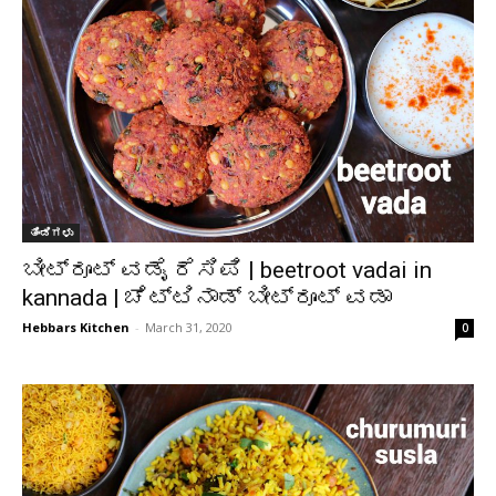
ತಿಂಡಿಗಳು
ಬೀಟ್ರೂಟ್ ವಡೈ ರೆಸಿಪಿ | beetroot vadai in
kannada | ಚೆಟ್ಟಿನಾಡ್ ಬೀಟ್ರೂಟ್ ವಡಾ
Hebbars Kitchen
-
March 31, 2020
0