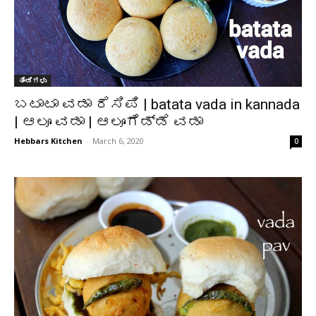
ತಿಂಡಿಗಳು
ಬಟಾಟಾ ವಡಾ ರೆಸಿಪಿ | batata vada in kannada
| ಆಲೂ ವಡಾ | ಆಲೂಗೆಡ್ಡೆ ವಡಾ
Hebbars Kitchen
-
March 6, 2020
0