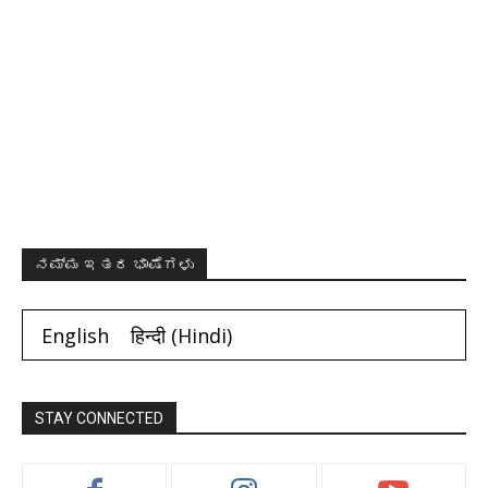
ನಮ್ಮ ಇತರ ಭಾಷೆಗಳು
English
हिन्दी
(
Hindi
)
STAY CONNECTED