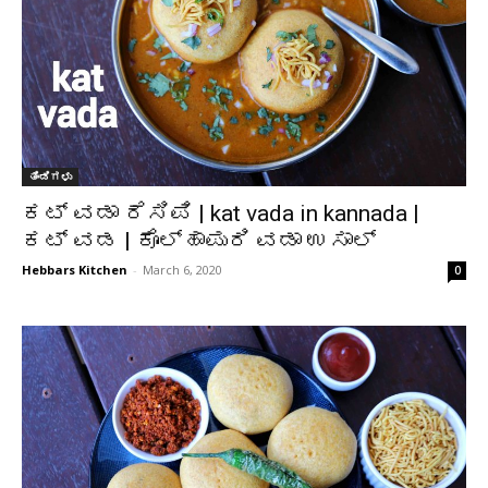
ತಿಂಡಿಗಳು
ಕಟ್ ವಡಾ ರೆಸಿಪಿ | kat vada in kannada |
ಕಟ್ ವಡ | ಕೊಲ್ಹಾಪುರಿ ವಡಾ ಉಸಾಲ್
Hebbars Kitchen
-
March 6, 2020
0