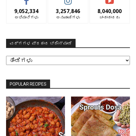
9,052,334
3,257,846
8,040,000
ಅಭಿಮಾನಿಗಳು
ಅನುಯಾಯಿಗಳು
ಚಂದಾದಾರರು
ವರ್ಗಗಳ ಪ್ರಕಾರ ಬ್ರೌಸ್ ಮಾಡಿ
ವರ್ಗಗಳ
ಪ್ರಕಾರ
ಬ್ರೌಸ್
ಮಾಡಿ
POPULAR RECIPES