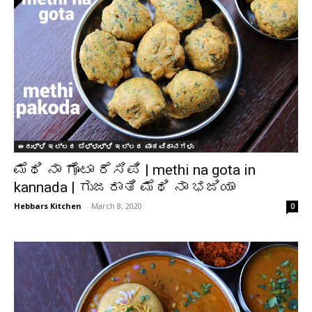
ಈರುಳ್ಳಿ ಇಲ್ಲದ ಬೆಳ್ಳುಳ್ಳಿ ಇಲ್ಲದ ಪಾಕವಿಧಾನಗಳು
ಮೆಥಿ ನಾ ಗೊಟಾ ರೆಸಿಪಿ | methi na gota in
kannada | ಗುಜರಾತಿ ಮೆಥಿ ನಾ ಭಜಿಯಾ
Hebbars Kitchen
-
March 8, 2020
0