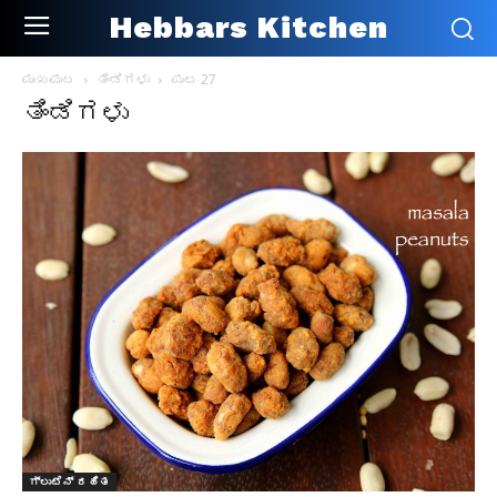
Hebbars Kitchen
ಮುಖಪುಟ
ತಿಂಡಿಗಳು
ಪುಟ 27
ತಿಂಡಿಗಳು
ಗ್ಲುಟೆನ್ ರಹಿತ