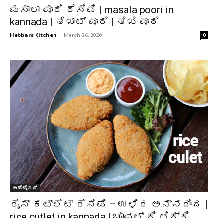
ಮಸಾಲಾ ಪೂರಿ ರೆಸಿಪಿ | masala poori in
kannada | ತಿಖಾಟ್ ಪೂರಿ | ತಿಖಿ ಪೂರಿ
Hebbars Kitchen
-
March 26, 2020
0
ಅಪೆಟೈಸರ್
ರೈಸ್ ಕಟ್ಲೆಟ್ ರೆಸಿಪಿ – ಉಳಿದ ಅನ್ನದಿಂದ |
rice cutlet in kannada | ಚಾವಲ್ ಕಿ ಟಿಕ್ಕಿ