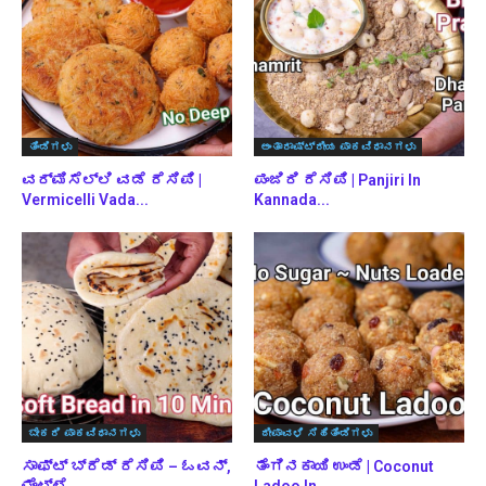
ತಿಂಡಿಗಳು
ಅಂತಾರಾಷ್ಟ್ರೀಯ ಪಾಕವಿಧಾನಗಳು
ವರ್ಮಿಸೆಲ್ಲಿ ವಡೆ ರೆಸಿಪಿ |
ಪಂಜಿರಿ ರೆಸಿಪಿ | Panjiri In
Vermicelli Vada...
Kannada...
ಬೇಕರಿ ಪಾಕವಿಧಾನಗಳು
ದೀಪಾವಳಿ ಸಿಹಿತಿಂಡಿಗಳು
ಸಾಫ್ಟ್ ಬ್ರೆಡ್ ರೆಸಿಪಿ – ಓವನ್,
ತೆಂಗಿನಕಾಯಿ ಉಂಡೆ | Coconut
ಮೊಟ್ಟೆ,...
Ladoo In...