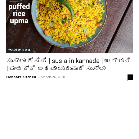
ಗ್ಲುಟೆನ್ ರಹಿತ
ಸುಸ್ಲಾ ರೆಸಿಪಿ | susla in kannada | ಉಗ್ಗಾನಿ
| ಮಂಡಕ್ಕಿ ಅಥವಾ ಚುರುಮುರಿ ಸುಸ್ಲಾ
Hebbars Kitchen
-
March 26, 2020
0