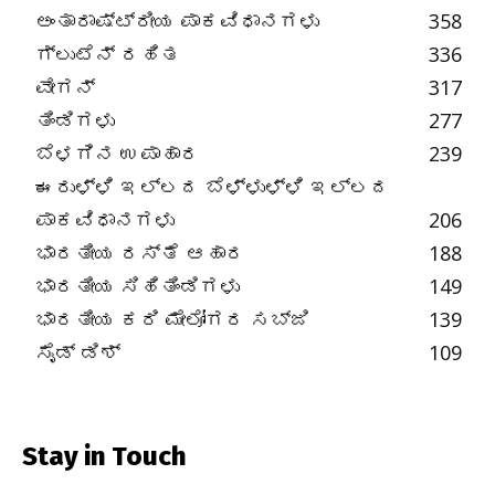
ಅಂತಾರಾಷ್ಟ್ರೀಯ ಪಾಕವಿಧಾನಗಳು
358
ಗ್ಲುಟೆನ್ ರಹಿತ
336
ವೇಗನ್
317
ತಿಂಡಿಗಳು
277
ಬೆಳಗಿನ ಉಪಾಹಾರ
239
ಈರುಳ್ಳಿ ಇಲ್ಲದ ಬೆಳ್ಳುಳ್ಳಿ ಇಲ್ಲದ
ಪಾಕವಿಧಾನಗಳು
206
ಭಾರತೀಯ ರಸ್ತೆ ಆಹಾರ
188
ಭಾರತೀಯ ಸಿಹಿತಿಂಡಿಗಳು
149
ಭಾರತೀಯ ಕರಿ ಮೇಲೋಗರ ಸಬ್ಜಿ
139
ಸೈಡ್ ಡಿಶ್
109
Stay in Touch