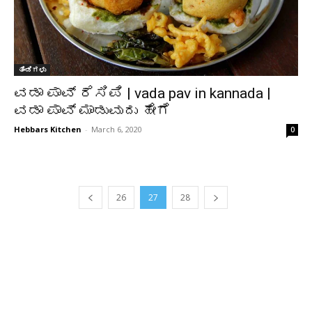
ತಿಂಡಿಗಳು
ವಡಾ ಪಾವ್ ರೆಸಿಪಿ | vada pav in kannada |
ವಡಾ ಪಾವ್ ಮಾಡುವುದು ಹೇಗೆ
Hebbars Kitchen
-
March 6, 2020
0
26
27
28