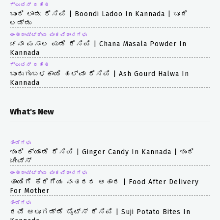
ಗ್ಲುಟೆನ್ ರಹಿತ
ಬೂಂದಿ ಲಾಡು ರೆಸಿಪಿ | Boondi Ladoo In Kannada | ಬೂಂದಿ
ಲಡ್ಡು
ಅಂತಾರಾಷ್ಟ್ರೀಯ ಪಾಕವಿಧಾನಗಳು
ಚನಾ ಮಸಾಲ ಪುಡಿ ರೆಸಿಪಿ | Chana Masala Powder In
Kannada
ಗ್ಲುಟೆನ್ ರಹಿತ
ಬೂದುಗುಂಬಳಕಾಯಿ ಹಲ್ವಾ ರೆಸಿಪಿ | Ash Gourd Halwa In
Kannada
What's New
ತಿಂಡಿಗಳು
ಶುಂಠಿ ಕ್ಯಾಂಡಿ ರೆಸಿಪಿ | Ginger Candy In Kannada | ಶುಂಠಿ
ಚೀವ್ಸ್
ಅಂತಾರಾಷ್ಟ್ರೀಯ ಪಾಕವಿಧಾನಗಳು
ತಾಯಿಗೆ ಹೆರಿಗೆಯ ನಂತರದ ಆಹಾರ | Food After Delivery
For Mother
ತಿಂಡಿಗಳು
ರವೆ ಆಲೂಗಡ್ಡೆ ಬೈಟ್ಸ್ ರೆಸಿಪಿ | Suji Potato Bites In