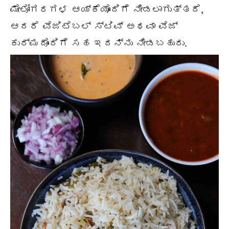
ಮೇಲೋಗರಗಳ ಆಯ್ಕೆಯೊಂದಿಗೆ ನೀಡಲಾಗುತ್ತದೆ,
ಆದರೆ ವೆಜಿಟೆಬಲ್ ಸ್ಟಿವ್ ಅಥವಾ ವೆಜ್
ಕುರ್ಮದೊಂದಿಗೆ ಸಹ ಇದನ್ನು ನೀಡಬಹುದು.