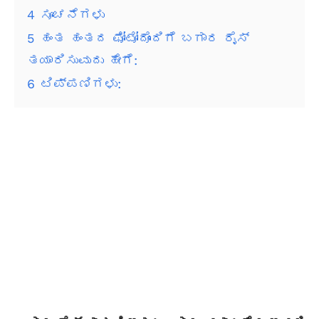
4
ಸೂಚನೆಗಳು
5
ಹಂತ ಹಂತದ ಫೋಟೋದೊಂದಿಗೆ ಬಗಾರ ರೈಸ್
ತಯಾರಿಸುವುದು ಹೇಗೆ:
6
ಟಿಪ್ಪಣಿಗಳು: