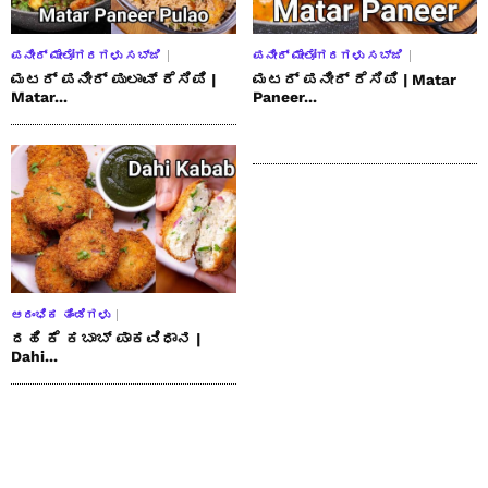
ಪನೀರ್ ಮೇಲೋಗರಗಳು ಸಬ್ಜಿ
ಪನೀರ್ ಮೇಲೋಗರಗಳು ಸಬ್ಜಿ
ಮಟರ್ ಪನೀರ್ ಪುಲಾವ್ ರೆಸಿಪಿ |
ಮಟರ್ ಪನೀರ್ ರೆಸಿಪಿ | Matar
Matar...
Paneer...
ಆರಂಭಿಕ ತಿಂಡಿಗಳು
ದಹಿ ಕೆ ಕಬಾಬ್ ಪಾಕವಿಧಾನ |
Dahi...