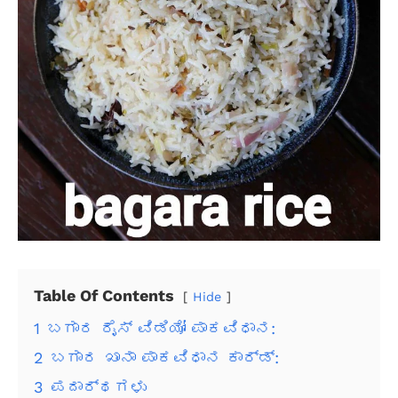
Table Of Contents
Hide
1
ಬಗಾರ ರೈಸ್ ವಿಡಿಯೋ ಪಾಕವಿಧಾನ:
2
ಬಗಾರ ಖಾನಾ ಪಾಕವಿಧಾನ ಕಾರ್ಡ್:
3
ಪದಾರ್ಥಗಳು