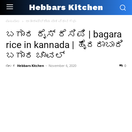
Hebbars Kitchen
ಮುಖಪುಟ
ಅಂತಾರಾಷ್ಟ್ರೀಯ ಪಾಕವಿಧಾನಗಳು
ಬಗಾರ ರೈಸ್ ರೆಸಿಪಿ | bagara
rice in kannada | ಹೈದರಾಬಾದಿ
ಬಗಾರ ಚಾವಲ್
ಮೂಲಕ
Hebbars Kitchen
-
November 6, 2020
0