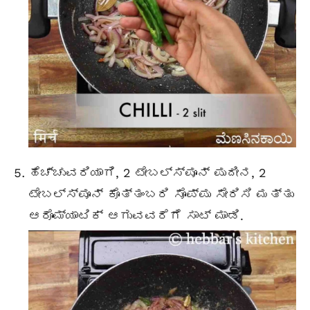
ಹೆಚ್ಚುವರಿಯಾಗಿ, 2
ಟೇಬಲ್ಸ್ಪೂನ್
ಪುದೀನ, 2
ಟೇಬಲ್ಸ್ಪೂನ್
ಕೊತ್ತಂಬರಿ ಸೊಪ್ಪು ಸೇರಿಸಿ ಮತ್ತು
ಆರೊಮ್ಯಾಟಿಕ್ ಆಗುವವರೆಗೆ ಸಾಟ್ ಮಾಡಿ.