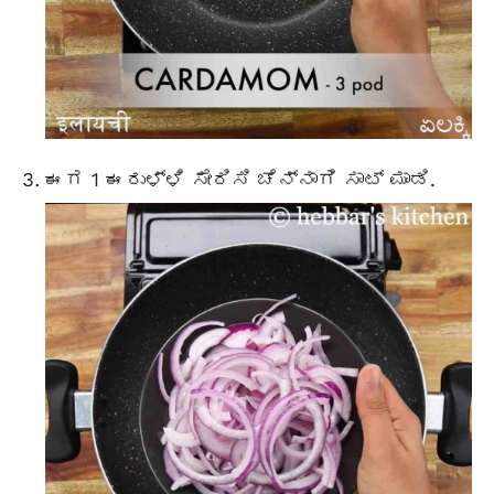
ಈಗ 1 ಈರುಳ್ಳಿ ಸೇರಿಸಿ ಚೆನ್ನಾಗಿ ಸಾಟ್ ಮಾಡಿ.