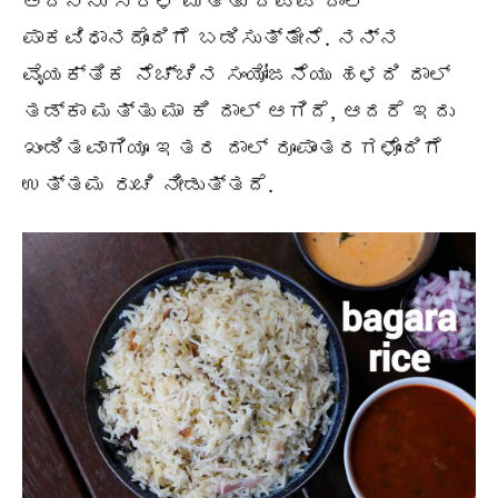
ಅದನ್ನು ಸರಳ ಮತ್ತು ದಪ್ಪ ದಾಲ್
ಪಾಕವಿಧಾನದೊಂದಿಗೆ ಬಡಿಸುತ್ತೇನೆ. ನನ್ನ
ವೈಯಕ್ತಿಕ ನೆಚ್ಚಿನ ಸಂಯೋಜನೆಯು ಹಳದಿ ದಾಲ್
ತಡ್ಕಾ ಮತ್ತು ಮಾ ಕಿ ದಾಲ್ ಆಗಿದೆ, ಆದರೆ ಇದು
ಖಂಡಿತವಾಗಿಯೂ ಇತರ ದಾಲ್ ರೂಪಾಂತರಗಳೊಂದಿಗೆ
ಉತ್ತಮ ರುಚಿ ನೀಡುತ್ತದೆ.