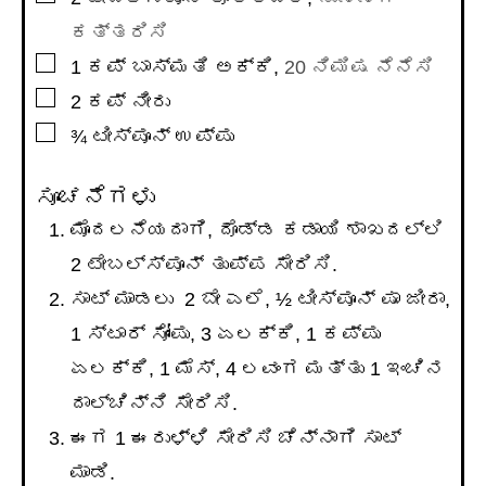
ಕತ್ತರಿಸಿ
▢
1
ಕಪ್
ಬಾಸ್ಮತಿ ಅಕ್ಕಿ
,
20 ನಿಮಿಷ ನೆನೆಸಿ
▢
2
ಕಪ್
ನೀರು
▢
¾
ಟೀಸ್ಪೂನ್
ಉಪ್ಪು
ಸೂಚನೆಗಳು
ಮೊದಲನೆಯದಾಗಿ, ದೊಡ್ಡ ಕಡಾಯಿ ಶಾಖದಲ್ಲಿ
2 ಟೇಬಲ್ಸ್ಪೂನ್ ತುಪ್ಪ ಸೇರಿಸಿ.
ಸಾಟ್ ಮಾಡಲು 2 ಬೇ ಎಲೆ, ½ ಟೀಸ್ಪೂನ್ ಷಾ ಜೀರಾ,
1 ಸ್ಟಾರ್ ಸೋಂಪು, 3 ಏಲಕ್ಕಿ, 1 ಕಪ್ಪು
ಏಲಕ್ಕಿ, 1 ಮೆಸ್, 4 ಲವಂಗ ಮತ್ತು 1 ಇಂಚಿನ
ದಾಲ್ಚಿನ್ನಿ ಸೇರಿಸಿ.
ಈಗ 1 ಈರುಳ್ಳಿ ಸೇರಿಸಿ ಚೆನ್ನಾಗಿ ಸಾಟ್
ಮಾಡಿ.