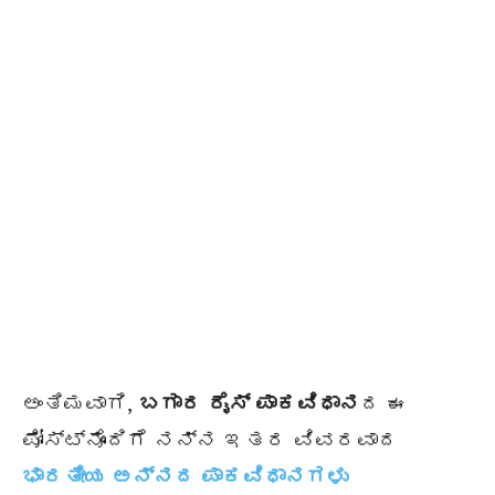
ಅಂತಿಮವಾಗಿ,
ಬಗಾರ ರೈಸ್ ಪಾಕವಿಧಾನ
ದ ಈ
ಪೋಸ್ಟ್‌ನೊಂದಿಗೆ ನನ್ನ ಇತರ ವಿವರವಾದ
ಭಾರತೀಯ ಅನ್ನದ ಪಾಕವಿಧಾನಗಳು