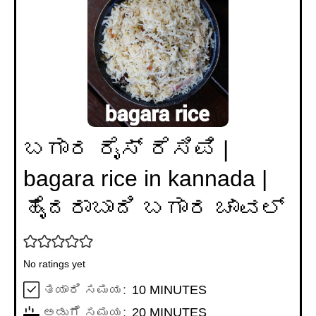
ಬಗಾರ ರೈಸ್ ರೆಸಿಪಿ |
bagara rice in kannada |
ಹೈದರಾಬಾದಿ ಬಗಾರ ಚಾವಲ್
No ratings yet
MINUTES
ತಯಾರಿ ಸಮಯ:
10
MINUTES
MINUTES
ಅಡುಗೆ ಸಮಯ:
20
MINUTES