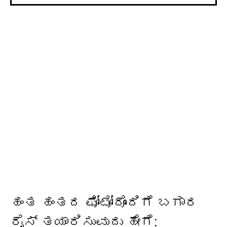
ಹಂತ ಹಂತದ ಫೋಟೋದೊಂದಿಗೆ ಬಗಾರ
ರೈಸ್ ತಯಾರಿಸುವುದು ಹೇಗೆ: