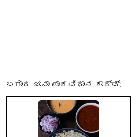
ಬಗಾರ ಖಾನಾ ಪಾಕವಿಧಾನ ಕಾರ್ಡ್: